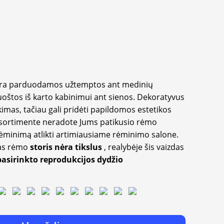
yra parduodamos užtemptos ant medinių
oštos iš karto kabinimui ant sienos. Dekoratyvus
imas, tačiau gali pridėti papildomos estetikos
sortimente neradote Jums patikusio rėmo
inimą atlikti artimiausiame rėminimo salone.
as rėmo
storis nėra tikslus
, realybėje šis vaizdas
pasirinkto reprodukcijos dydžio