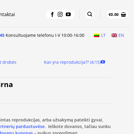
ntaktai
€
0.00
45
Konsultuojame telefonu I-V 10:00-16:00
LT
EN
t drobės
Kas yra reprodukcija?? (4:15)
irna
amintas reprodukcijas, arba užsakymą pateikti gyvai,
artnerių parduotuvėse.
Ieškote dovanos, tačiau sunku
 dovanų kuponas
– puikus sprendimas!