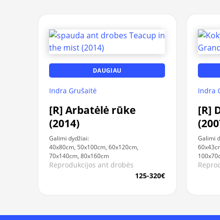
DAUGIAU
Indra Grušaitė
Indra 
[R] Arbatėlė rūke
[R] 
(2014)
(200
Galimi dydžiai:
Galimi d
40x80cm, 50x100cm, 60x120cm,
60x43cm
70x140cm, 80x160cm
100x70
Reprodukcijos ant drobės
Reprod
125-320€