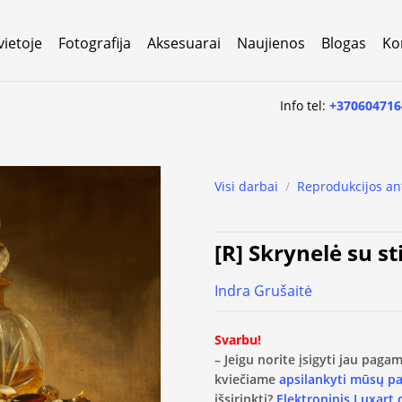
vietoje
Fotografija
Aksesuarai
Naujienos
Blogas
Ko
Info tel:
+370604716
Visi darbai
/
Reprodukcijos an
[R] Skrynelė su st
Indra Grušaitė
Svarbu!
– Jeigu norite įsigyti jau pag
kviečiame
apsilankyti mūsų p
išsirinkti?
Elektroninis Luxart