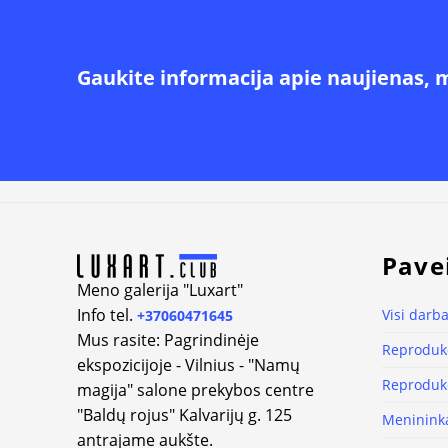
Gaukite informacija apie naujienas, 
Pave
Meno galerija "Luxart"
Info tel.
Visi darba
+37060471645
Mus rasite: Pagrindinėje
Reprodukc
ekspozicijoje - Vilnius - "Namų
Reprodukc
magija" salone prekybos centre
"Baldų rojus" Kalvarijų g. 125
Meninink
antrajame aukšte.