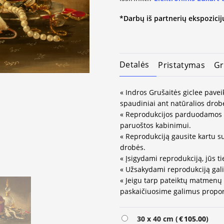
*Darbų iš partnerių ekspozicijų
Detalės
Pristatymas
Gr
« Indros Grušaitės giclee pavei
spaudiniai ant natūralios drob
« Reprodukcijos parduodamos 
paruoštos kabinimui.
« Reprodukciją gausite kartu s
drobės.
« Įsigydami reprodukciją, jūs ti
« Užsakydami reprodukciją gali
« Jeigu tarp pateiktų matmenų
paskaičiuosime galimus propor
30 x 40 cm (
€
105.00
)