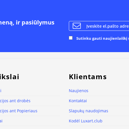
meną, ir pasiūlymus
Sutinku gauti naujienlaiškį s
ikslai
Klientams
i
Naujienos
ijos ant drobės
Kontaktai
ijos ant Popieriaus
Slapukų naudojimas
ai
Kodėl Luxart.club