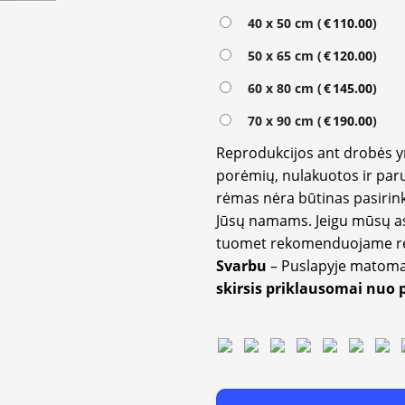
40 x 50 cm (
€
110.00
)
50 x 65 cm (
€
120.00
)
60 x 80 cm (
€
145.00
)
70 x 90 cm (
€
190.00
)
Reprodukcijos ant drobės 
porėmių, nulakuotos ir paru
rėmas nėra būtinas pasirink
Jūsų namams. Jeigu mūsų a
tuomet rekomenduojame rėm
Svarbu
– Puslapyje matom
skirsis priklausomai nuo 