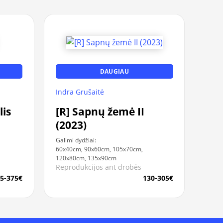
DAUGIAU
Indra Grušaitė
lis
[R] Sapnų žemė II
(2023)
Galimi dydžiai:
60x40cm, 90x60cm, 105x70cm,
120x80cm, 135x90cm
Reprodukcijos ant drobės
5-375€
130-305€