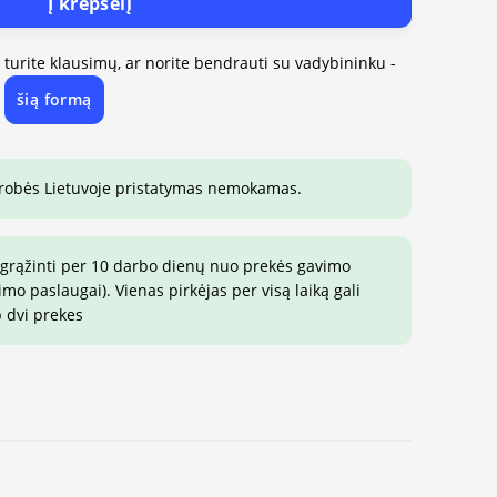
Į krepšelį
, turite klausimų, ar norite bendrauti su vadybininku -
šią formą
e
drobės Lietuvoje pristatymas nemokamas.
 grąžinti per 10 darbo dienų nuo prekės gavimo
o paslaugai). Vienas pirkėjas per visą laiką gali
p dvi prekes