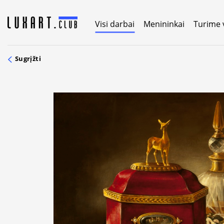
Skip
to
Visi darbai
Menininkai
Turime 
content
Sugrįžti