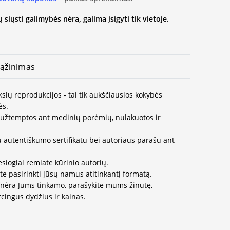
 siųsti galimybės nėra, galima įsigyti tik vietoje.
ąžinimas
kslų reprodukcijos - tai tik aukščiausios kokybės
ės.
užtemptos ant medinių porėmių, nulakuotos ir
u autentiškumo sertifikatu bei autoriaus parašu ant
esiogiai remiate kūrinio autorių.
te pasirinkti jūsų namus atitinkantį formatą.
 nėra Jums tinkamo, parašykite mums žinutę,
cingus dydžius ir kainas.