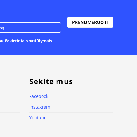
u išskirtiniais pasiūlymais
Sekite mus
Facebook
Instagram
Youtube