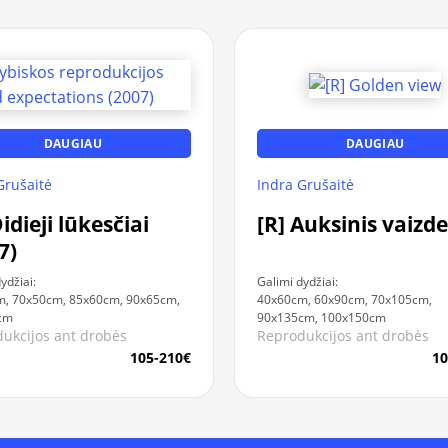
DAUGIAU
DAUGIAU
Grušaitė
Indra Grušaitė
Didieji lūkesčiai
[R] Auksinis vaizde
7)
ydžiai:
Galimi dydžiai:
, 70x50cm, 85x60cm, 90x65cm,
40x60cm, 60x90cm, 70x105cm,
cm
90x135cm, 100x150cm
ukcijos ant drobės
Reprodukcijos ant drobės
105-210€
10