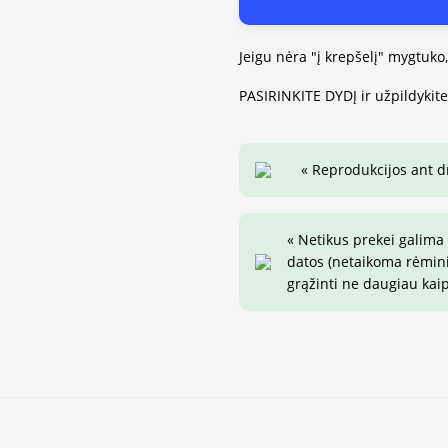
Jeigu nėra "į krepšelį" mygtuko
PASIRINKITE DYDĮ ir užpildykit
« Reprodukcijos ant 
« Netikus prekei galima
datos (netaikoma rėminim
grąžinti ne daugiau kai