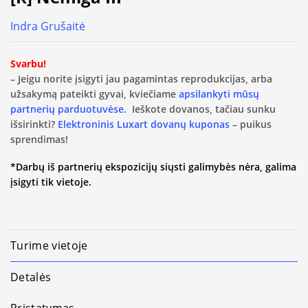
Indra Grušaitė
Svarbu!
– Jeigu norite įsigyti jau pagamintas reprodukcijas, arba
užsakymą pateikti gyvai, kviečiame
apsilankyti mūsų
partnerių parduotuvėse.
Ieškote dovanos, tačiau sunku
išsirinkti?
Elektroninis Luxart dovanų kuponas
– puikus
sprendimas!
*Darbų iš partnerių ekspozicijų siųsti galimybės nėra, galima
įsigyti tik vietoje.
Turime vietoje
Detalės