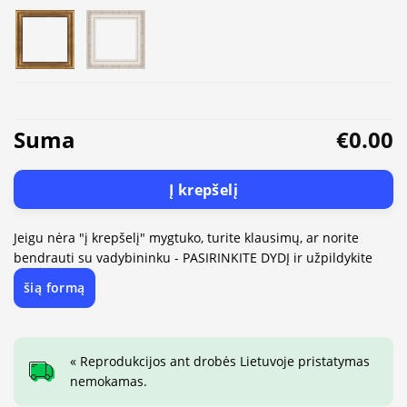
Suma
€0.00
Į krepšelį
Jeigu nėra "į krepšelį" mygtuko, turite klausimų, ar norite
bendrauti su vadybininku - PASIRINKITE DYDĮ ir užpildykite
šią formą
« Reprodukcijos ant drobės Lietuvoje pristatymas
nemokamas.