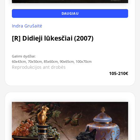
DAUGIAU
Indra Grušaitė
[R] Didieji lūkesčiai (2007)
Galimi dydžiai:
60x43cm, 70x50cm, 85x60cm, 90x65cm, 100x70cm
Reprodukcijos ant drobės
105-210€