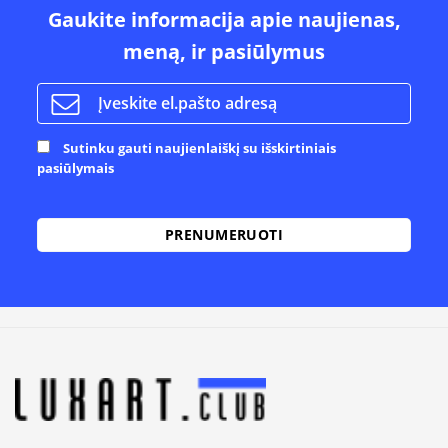
Gaukite informacija apie naujienas,
meną, ir pasiūlymus
Sutinku gauti naujienlaiškį su išskirtiniais
pasiūlymais
Alternative: