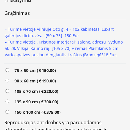
Pristatymas
Grąžinimas
– Turime vietoje Vilniuje Ozo g. 4 – 102 kabinetas, Luxart
galerijos dirbtuvės.
[50 x 75] 150 Eur
– Turime vietoje „Kristinos Interjerai” salone, adresu Vydūno
al. 28, Vilkija, Kauno raj. [105 x 70] + remas Plastikinis 5 cm
Vario spalvos pusiau dengiantis kraštus (Bronze)
€318 Eur.
Alternative:
75 x 50 cm (
€
150.00
)
90 x 60 cm (
€
190.00
)
105 x 70 cm (
€
220.00
)
135 x 90 cm (
€
300.00
)
150 x 100 cm (
€
375.00
)
Reprodukcijos ant drobės yra parduodamos
užtemptos ant medinių porėmių, nulakuotos ir