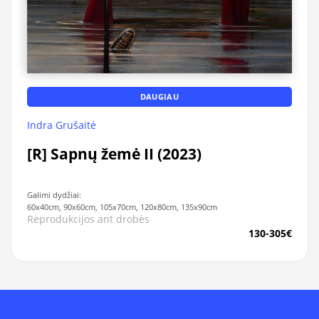
DAUGIAU
Indra Grušaitė
[R] Sapnų žemė II (2023)
Galimi dydžiai:
60x40cm, 90x60cm, 105x70cm, 120x80cm, 135x90cm
Reprodukcijos ant drobės
130-305€