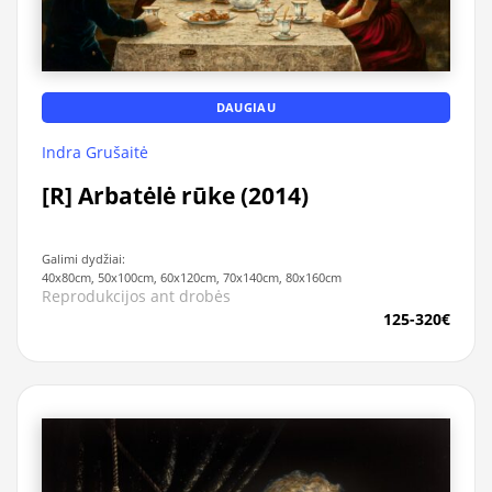
DAUGIAU
Indra Grušaitė
[R] Arbatėlė rūke (2014)
Galimi dydžiai:
40x80cm, 50x100cm, 60x120cm, 70x140cm, 80x160cm
Reprodukcijos ant drobės
125-320€