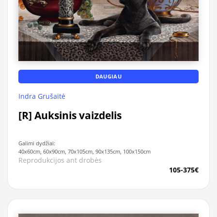
DAUGIAU
Indra Grušaitė
[R] Auksinis vaizdelis
Galimi dydžiai:
40x60cm, 60x90cm, 70x105cm, 90x135cm, 100x150cm
Reprodukcijos ant drobės
105-375€