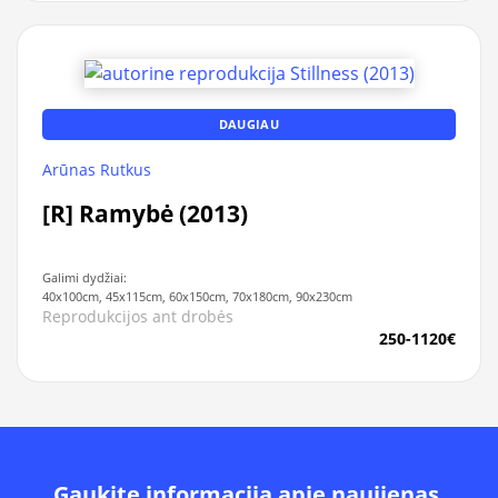
DAUGIAU
Arūnas Rutkus
[R] Ramybė (2013)
Galimi dydžiai:
40x100cm, 45x115cm, 60x150cm, 70x180cm, 90x230cm
Reprodukcijos ant drobės
250-1120€
Gaukite informacija apie naujienas,