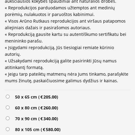
aukščiausios kokybės spaudiniai ant natūralios drobės.
« Reprodukcijos parduodamos užtemptos ant medinių
porėmių, nulakuotos ir paruoštos kabinimui.
« Visos Arūno Rutkaus reprodukcijos ant viršaus patapomos
aliejiniais dažais ir pasirašomos autoriaus.
« Reprodukciją gausite kartu su autentiškumo sertifikatu bei
menininko parašu.
« Įsigydami reprodukciją, Jūs tiesiogiai remiate kūrinio
autorių.
« Užsakydami reprodukciją galite pasirinkti Jūsų namus
atitinkantį formatą.
« Jeigu tarp pateiktų matmenų nėra Jums tinkamo, parašykite
mums žinutę, paskaičiuosime galimus dydžius ir kainas.
50 x 65 cm (
€
205.00
)
60 x 80 cm (
€
260.00
)
70 x 90 cm (
€
340.00
)
80 x 105 cm (
€
580.00
)