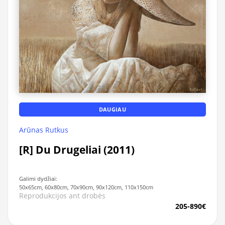
DAUGIAU
Arūnas Rutkus
[R] Du Drugeliai (2011)
Galimi dydžiai:
50x65cm, 60x80cm, 70x90cm, 90x120cm, 110x150cm
Reprodukcijos ant drobės
205-890€