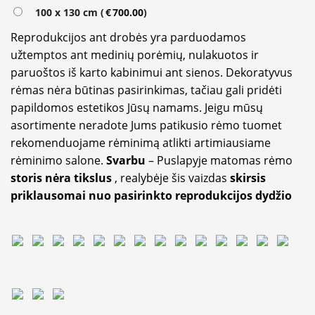
100 x 130 cm (
€
700.00
)
Reprodukcijos ant drobės yra parduodamos
užtemptos ant medinių porėmių, nulakuotos ir
paruoštos iš karto kabinimui ant sienos. Dekoratyvus
rėmas nėra būtinas pasirinkimas, tačiau gali pridėti
papildomos estetikos Jūsų namams. Jeigu mūsų
asortimente neradote Jums patikusio rėmo tuomet
rekomenduojame rėminimą atlikti artimiausiame
rėminimo salone.
Svarbu
– Puslapyje matomas rėmo
storis nėra tikslus
, realybėje šis vaizdas
skirsis
priklausomai nuo pasirinkto reprodukcijos dydžio