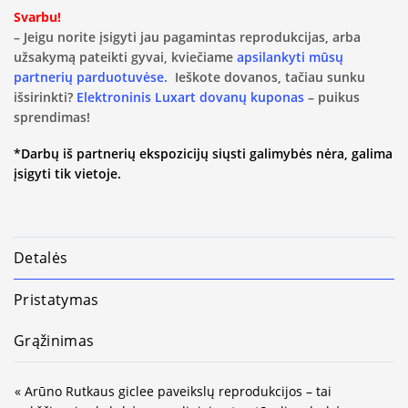
Svarbu!
– Jeigu norite įsigyti jau pagamintas reprodukcijas, arba
užsakymą pateikti gyvai, kviečiame
apsilankyti mūsų
partnerių parduotuvėse.
Ieškote dovanos, tačiau sunku
išsirinkti?
Elektroninis Luxart dovanų kuponas
– puikus
sprendimas!
*Darbų iš partnerių ekspozicijų siųsti galimybės nėra, galima
įsigyti tik vietoje.
Detalės
Pristatymas
Grąžinimas
« Arūno Rutkaus giclee paveikslų reprodukcijos – tai