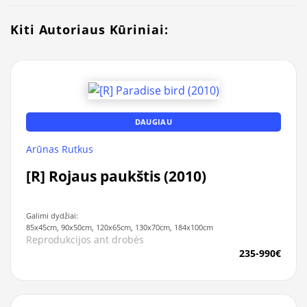
Kiti Autoriaus Kūriniai:
DAUGIAU
Arūnas Rutkus
[R] Rojaus paukštis (2010)
Galimi dydžiai:
85x45cm, 90x50cm, 120x65cm, 130x70cm, 184x100cm
Reprodukcijos ant drobės
235-990€