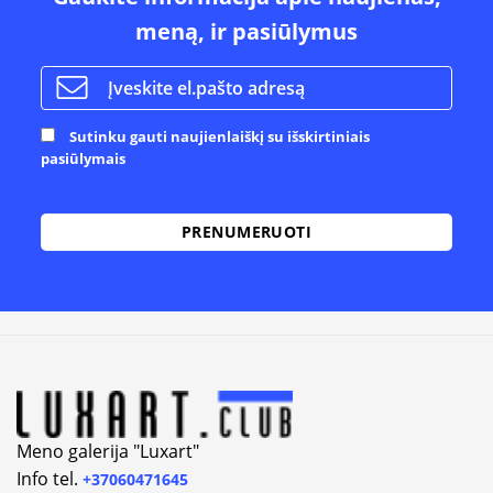
meną, ir pasiūlymus
Sutinku gauti naujienlaiškį su išskirtiniais
pasiūlymais
Meno galerija "Luxart"
Info tel.
+37060471645