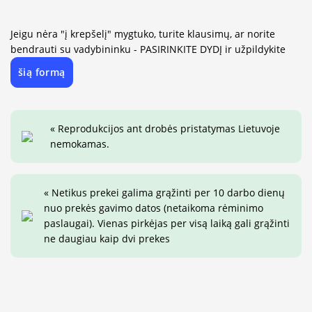
Jeigu nėra "į krepšelį" mygtuko, turite klausimų, ar norite
bendrauti su vadybininku - PASIRINKITE DYDĮ ir užpildykite
šią formą
« Reprodukcijos ant drobės pristatymas Lietuvoje
nemokamas.
« Netikus prekei galima grąžinti per 10 darbo dienų
nuo prekės gavimo datos (netaikoma rėminimo
paslaugai). Vienas pirkėjas per visą laiką gali grąžinti
ne daugiau kaip dvi prekes