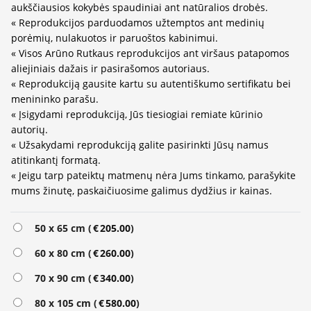
aukščiausios kokybės spaudiniai ant natūralios drobės.
« Reprodukcijos parduodamos užtemptos ant medinių
porėmių, nulakuotos ir paruoštos kabinimui.
« Visos Arūno Rutkaus reprodukcijos ant viršaus patapomos
aliejiniais dažais ir pasirašomos autoriaus.
« Reprodukciją gausite kartu su autentiškumo sertifikatu bei
menininko parašu.
« Įsigydami reprodukciją, Jūs tiesiogiai remiate kūrinio
autorių.
« Užsakydami reprodukciją galite pasirinkti Jūsų namus
atitinkantį formatą.
« Jeigu tarp pateiktų matmenų nėra Jums tinkamo, parašykite
mums žinutę, paskaičiuosime galimus dydžius ir kainas.
Alternative:
50 x 65 cm (
€
205.00
)
60 x 80 cm (
€
260.00
)
70 x 90 cm (
€
340.00
)
80 x 105 cm (
€
580.00
)