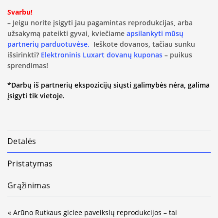
Svarbu!
– Jeigu norite įsigyti jau pagamintas reprodukcijas, arba
užsakymą pateikti gyvai, kviečiame
apsilankyti mūsų
partnerių parduotuvėse.
Ieškote dovanos, tačiau sunku
išsirinkti?
Elektroninis Luxart dovanų kuponas
– puikus
sprendimas!
*Darbų iš partnerių ekspozicijų siųsti galimybės nėra, galima
įsigyti tik vietoje.
Detalės
Pristatymas
Grąžinimas
« Arūno Rutkaus giclee paveikslų reprodukcijos – tai