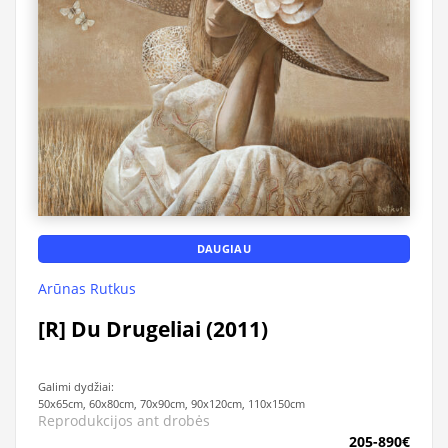
DAUGIAU
Arūnas Rutkus
[R] Du Drugeliai (2011)
Galimi dydžiai:
50x65cm, 60x80cm, 70x90cm, 90x120cm, 110x150cm
Reprodukcijos ant drobės
205-890€