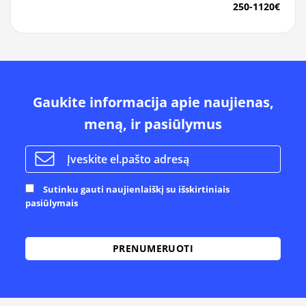
250-1120€
Gaukite informacija apie naujienas,
meną, ir pasiūlymus
Sutinku gauti naujienlaiškį su išskirtiniais
pasiūlymais