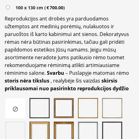
100 x 130 cm (
€
700.00
)
Reprodukcijos ant drobės yra parduodamos
užtemptos ant medinių porėmių, nulakuotos ir
paruoštos iš karto kabinimui ant sienos. Dekoratyvus
rėmas nėra būtinas pasirinkimas, tačiau gali pridėti
papildomos estetikos Jūsų namams. Jeigu mūsų
asortimente neradote Jums patikusio rėmo tuomet
rekomenduojame rėminimą atlikti artimiausiame
rėminimo salone.
Svarbu
– Puslapyje matomas rėmo
storis nėra tikslus
, realybėje šis vaizdas
skirsis
priklausomai nuo pasirinkto reprodukcijos dydžio