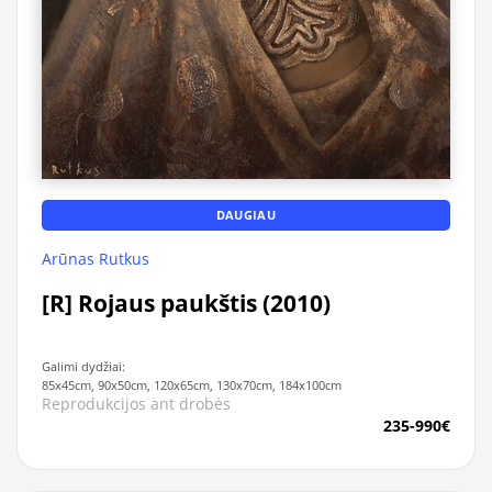
DAUGIAU
Arūnas Rutkus
[R] Rojaus paukštis (2010)
Galimi dydžiai:
85x45cm, 90x50cm, 120x65cm, 130x70cm, 184x100cm
Reprodukcijos ant drobės
235-990€