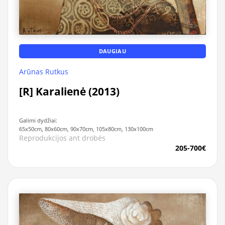
DAUGIAU
Arūnas Rutkus
[R] Karalienė (2013)
Galimi dydžiai:
65x50cm, 80x60cm, 90x70cm, 105x80cm, 130x100cm
Reprodukcijos ant drobės
205-700€