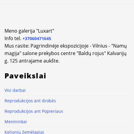
Meno galerija "Luxart"
Info tel.
+37060471645
Mus rasite: Pagrindinėje ekspozicijoje - Vilnius - "Namų
magija" salone prekybos centre "Baldų rojus" Kalvarijų
g. 125 antrajame aukšte.
Paveikslai
Visi darbai
Reprodukcijos ant drobės
Reprodukcijos ant Popieriaus
Menininkai
Kelionių žemėlapiai