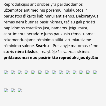
Reprodukcijos ant drobės yra parduodamos
užtemptos ant medinių porėmių, nulakuotos ir
paruoštos iš karto kabinimui ant sienos. Dekoratyvus
rėmas nėra būtinas pasirinkimas, tačiau gali pridėti
papildomos estetikos Jūsų namams. Jeigu mūsų
asortimente neradote Jums patikusio rėmo tuomet
rekomenduojame rėminimą atlikti artimiausiame
rėminimo salone.
Svarbu
– Puslapyje matomas rėmo
storis nėra tikslus
, realybėje šis vaizdas
skirsis
priklausomai nuo pasirinkto reprodukcijos dydžio