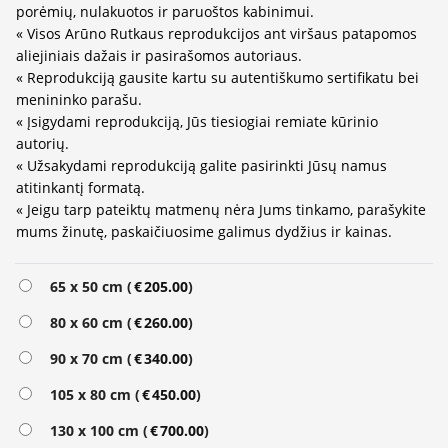
porėmių, nulakuotos ir paruoštos kabinimui.
« Visos Arūno Rutkaus reprodukcijos ant viršaus patapomos
aliejiniais dažais ir pasirašomos autoriaus.
« Reprodukciją gausite kartu su autentiškumo sertifikatu bei
menininko parašu.
« Įsigydami reprodukciją, Jūs tiesiogiai remiate kūrinio
autorių.
« Užsakydami reprodukciją galite pasirinkti Jūsų namus
atitinkantį formatą.
« Jeigu tarp pateiktų matmenų nėra Jums tinkamo, parašykite
mums žinutę, paskaičiuosime galimus dydžius ir kainas.
65 x 50 cm (
€
205.00
)
80 x 60 cm (
€
260.00
)
90 x 70 cm (
€
340.00
)
105 x 80 cm (
€
450.00
)
130 x 100 cm (
€
700.00
)