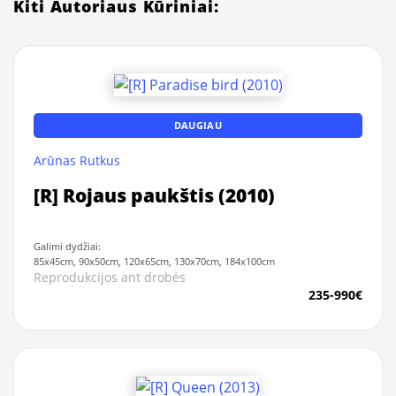
Kiti Autoriaus Kūriniai:
DAUGIAU
Arūnas Rutkus
[R] Rojaus paukštis (2010)
Galimi dydžiai:
85x45cm, 90x50cm, 120x65cm, 130x70cm, 184x100cm
Reprodukcijos ant drobės
235-990€