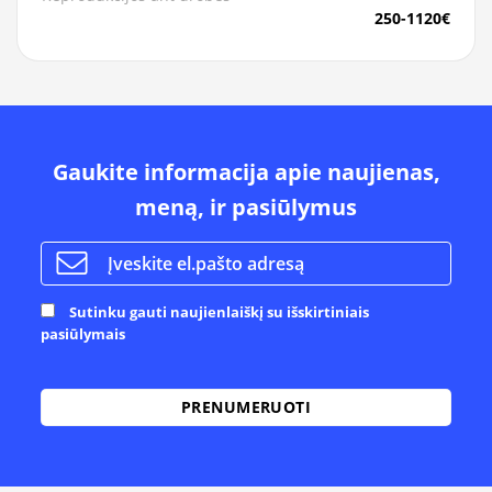
250-1120€
Gaukite informacija apie naujienas,
meną, ir pasiūlymus
Sutinku gauti naujienlaiškį su išskirtiniais
pasiūlymais