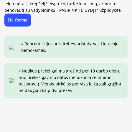
Jeigu nėra "į krepšelį" mygtuko, turite klausimų, ar norite
bendrauti su vadybininku - PASIRINKITE DYDĮ ir užpildykite
šią formą
« Reprodukcijos ant drobės pristatymas Lietuvoje
nemokamas.
« Netikus prekei galima grąžinti per 10 darbo dienų
nuo prekės gavimo datos (netaikoma rėminimo
paslaugai). Vienas pirkėjas per visą laiką gali grąžinti
ne daugiau kaip dvi prekes