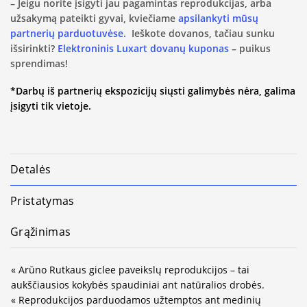
– Jeigu norite įsigyti jau pagamintas reprodukcijas, arba
užsakymą pateikti gyvai, kviečiame
apsilankyti mūsų
partnerių parduotuvėse.
Ieškote dovanos, tačiau sunku
išsirinkti?
Elektroninis Luxart dovanų kuponas
– puikus
sprendimas!
*Darbų iš partnerių ekspozicijų siųsti galimybės nėra, galima
įsigyti tik vietoje.
Detalės
Pristatymas
Grąžinimas
« Arūno Rutkaus giclee paveikslų reprodukcijos – tai
aukščiausios kokybės spaudiniai ant natūralios drobės.
« Reprodukcijos parduodamos užtemptos ant medinių