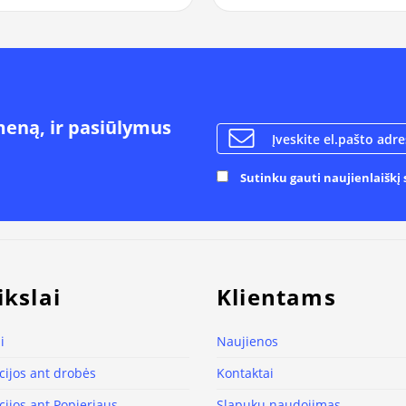
meną, ir pasiūlymus
Sutinku gauti naujienlaiškį s
ikslai
Klientams
i
Naujienos
ijos ant drobės
Kontaktai
ijos ant Popieriaus
Slapukų naudojimas