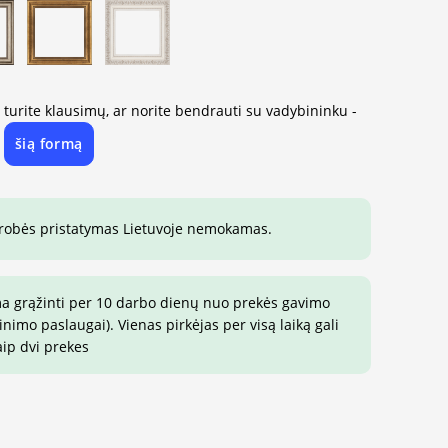
, turite klausimų, ar norite bendrauti su vadybininku -
šią formą
e
drobės pristatymas Lietuvoje nemokamas.
ma grąžinti per 10 darbo dienų nuo prekės gavimo
imo paslaugai). Vienas pirkėjas per visą laiką gali
aip dvi prekes