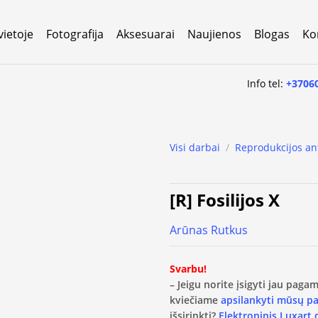
vietoje
Fotografija
Aksesuarai
Naujienos
Blogas
Ko
Info tel:
+3706
Visi darbai
/
Reprodukcijos an
[R] Fosilijos X
Arūnas Rutkus
Svarbu!
– Jeigu norite įsigyti jau pag
kviečiame
apsilankyti mūsų p
išsirinkti?
Elektroninis Luxart