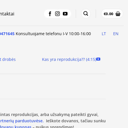
ntaktai
€
0.00
0471645
Konsultuojame telefonu I-V 10:00-16:00
LT
EN
t drobės
Kas yra reprodukcija?? (4:15)
amintas reprodukcijas, arba užsakymą pateikti gyvai,
artnerių parduotuvėse.
Ieškote dovanos, tačiau sunku
 dovanų kuponas
– puikus sprendimas!