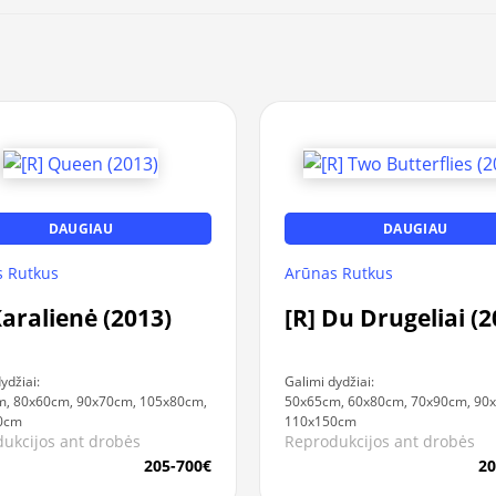
DAUGIAU
DAUGIAU
 Rutkus
Arūnas Rutkus
Karalienė (2013)
[R] Du Drugeliai (2
ydžiai:
Galimi dydžiai:
, 80x60cm, 90x70cm, 105x80cm,
50x65cm, 60x80cm, 70x90cm, 90
0cm
110x150cm
ukcijos ant drobės
Reprodukcijos ant drobės
205-700€
20