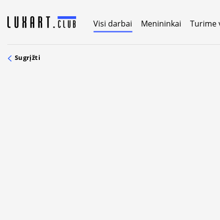
Skip
to
Visi darbai
Menininkai
Turime 
content
Sugrįžti