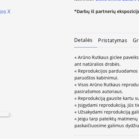
*Darbų iš partnerių ekspozicijų
Detalės
Pristatymas
Gr
« Arūno Rutkaus giclee paveiks
ant natūralios drobės.
« Reprodukcijos parduodamos 
paruoštos kabinimui.
« Visos Arūno Rutkaus reprodukc
pasirašomos autoriaus.
« Reprodukciją gausite kartu s
« Įsigydami reprodukciją, Jūs ti
« Užsakydami reprodukciją gali
« Jeigu tarp pateiktų matmenų
paskaičiuosime galimus dydžius