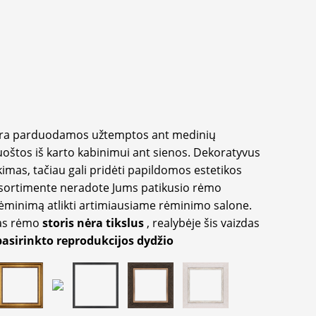
yra parduodamos užtemptos ant medinių
oštos iš karto kabinimui ant sienos. Dekoratyvus
imas, tačiau gali pridėti papildomos estetikos
sortimente neradote Jums patikusio rėmo
inimą atlikti artimiausiame rėminimo salone.
as rėmo
storis nėra tikslus
, realybėje šis vaizdas
pasirinkto reprodukcijos dydžio