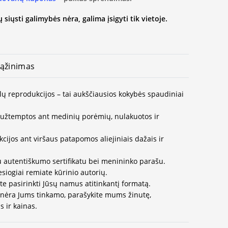
 siųsti galimybės nėra, galima įsigyti tik vietoje.
ąžinimas
lų reprodukcijos – tai aukščiausios kokybės spaudiniai
užtemptos ant medinių porėmių, nulakuotos ir
ijos ant viršaus patapomos aliejiniais dažais ir
u autentiškumo sertifikatu bei menininko parašu.
esiogiai remiate kūrinio autorių.
te pasirinkti Jūsų namus atitinkantį formatą.
 nėra Jums tinkamo, parašykite mums žinutę,
 ir kainas.