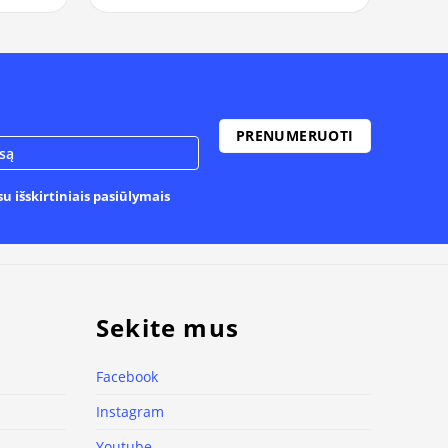
u išskirtiniais pasiūlymais
Sekite mus
Facebook
Instagram
Youtube