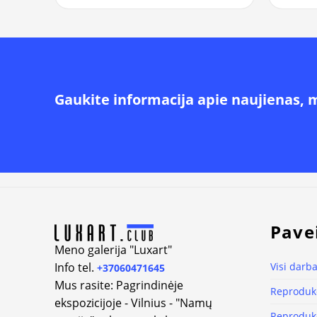
Gaukite informacija apie naujienas, 
Alternative:
Pave
Meno galerija "Luxart"
Info tel.
Visi darba
+37060471645
Mus rasite: Pagrindinėje
Reprodukc
ekspozicijoje - Vilnius - "Namų
Reprodukc