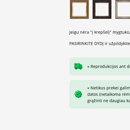
Jeigu nėra "į krepšelį" mygtuko
PASIRINKITE DYDĮ ir užpildykit
« Reprodukcijos ant 
« Netikus prekei gali
datos (netaikoma rėmin
grąžinti ne daugiau k