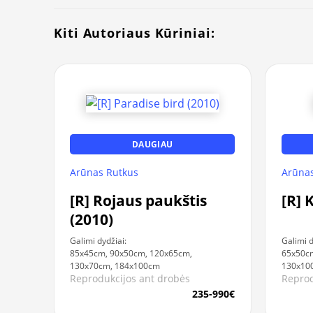
Kiti Autoriaus Kūriniai:
DAUGIAU
Arūnas Rutkus
Arūnas
[R] Rojaus paukštis
[R] 
(2010)
Galimi dydžiai:
Galimi d
85x45cm, 90x50cm, 120x65cm,
65x50cm
130x70cm, 184x100cm
130x10
Reprodukcijos ant drobės
Reprod
235-990€