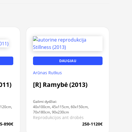
DAUGIAU
Arūnas Rutkus
011)
[R] Ramybė (2013)
Galimi dydžiai:
x120cm,
40x100cm, 45x115cm, 60x150cm,
70x180cm, 90x230cm
Reprodukcijos ant drobės
5-890€
250-1120€