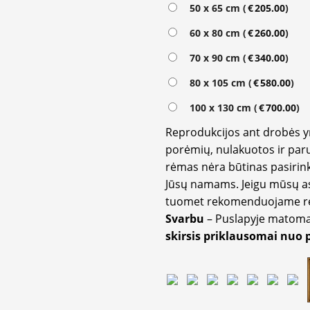
Alternative:
50 x 65 cm (
€
205.00
)
60 x 80 cm (
€
260.00
)
70 x 90 cm (
€
340.00
)
80 x 105 cm (
€
580.00
)
100 x 130 cm (
€
700.00
)
Reprodukcijos ant drobės 
porėmių, nulakuotos ir paru
rėmas nėra būtinas pasirink
Jūsų namams. Jeigu mūsų a
tuomet rekomenduojame rėm
Svarbu
– Puslapyje matom
skirsis priklausomai nuo 