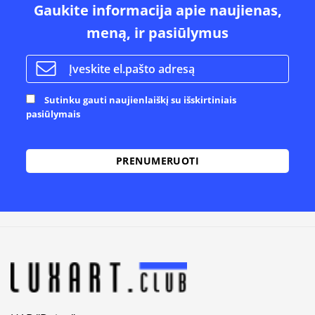
Gaukite informacija apie naujienas,
meną, ir pasiūlymus
Sutinku gauti naujienlaiškį su išskirtiniais
pasiūlymais
Alternative: