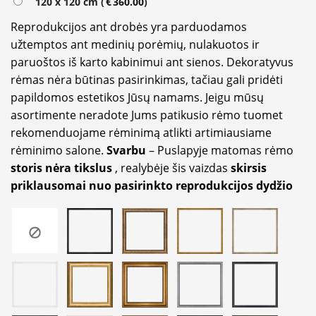
120 x 120 cm (
€
360.00
)
Reprodukcijos ant drobės yra parduodamos
užtemptos ant medinių porėmių, nulakuotos ir
paruoštos iš karto kabinimui ant sienos. Dekoratyvus
rėmas nėra būtinas pasirinkimas, tačiau gali pridėti
papildomos estetikos Jūsų namams. Jeigu mūsų
asortimente neradote Jums patikusio rėmo tuomet
rekomenduojame rėminimą atlikti artimiausiame
rėminimo salone.
Svarbu
– Puslapyje matomas rėmo
storis nėra tikslus
, realybėje šis vaizdas
skirsis
priklausomai nuo pasirinkto reprodukcijos dydžio