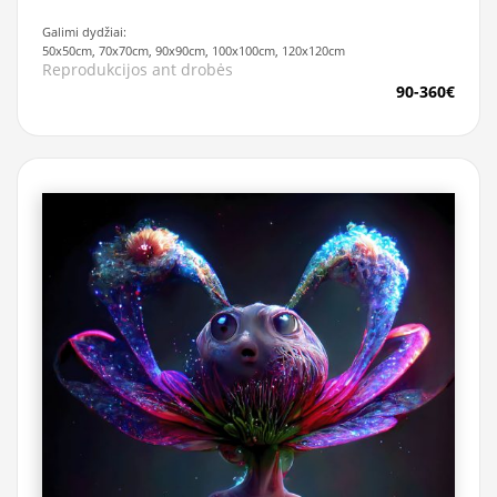
Galimi dydžiai:
50x50cm, 70x70cm, 90x90cm, 100x100cm, 120x120cm
Reprodukcijos ant drobės
90-360€