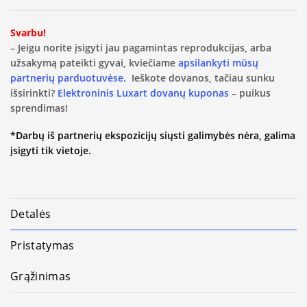
Svarbu!
– Jeigu norite įsigyti jau pagamintas reprodukcijas, arba
užsakymą pateikti gyvai, kviečiame
apsilankyti mūsų
partnerių parduotuvėse.
Ieškote dovanos, tačiau sunku
išsirinkti?
Elektroninis Luxart dovanų kuponas
– puikus
sprendimas!
*Darbų iš partnerių ekspozicijų siųsti galimybės nėra, galima
įsigyti tik vietoje.
Detalės
Pristatymas
Grąžinimas