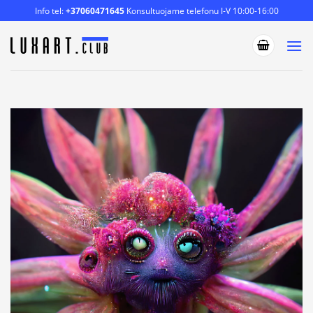
Skip
Info tel:
+37060471645
Konsultuojame telefonu I-V 10:00-16:00
to
content