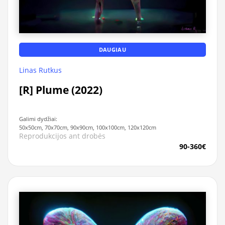
DAUGIAU
Linas Rutkus
[R] Plume (2022)
Galimi dydžiai:
50x50cm, 70x70cm, 90x90cm, 100x100cm, 120x120cm
Reprodukcijos ant drobės
90-360€