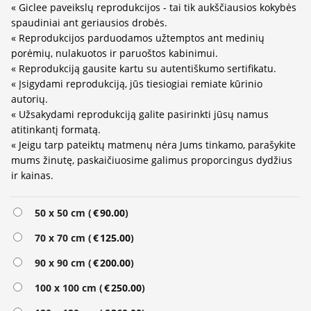
« Giclee paveikslų reprodukcijos - tai tik aukščiausios kokybės
spaudiniai ant geriausios drobės.
« Reprodukcijos parduodamos užtemptos ant medinių
porėmių, nulakuotos ir paruoštos kabinimui.
« Reprodukciją gausite kartu su autentiškumo sertifikatu.
« Įsigydami reprodukciją, jūs tiesiogiai remiate kūrinio
autorių.
« Užsakydami reprodukciją galite pasirinkti jūsų namus
atitinkantį formatą.
« Jeigu tarp pateiktų matmenų nėra Jums tinkamo, parašykite
mums žinutę, paskaičiuosime galimus proporcingus dydžius
ir kainas.
Alternative:
50 x 50 cm (
€
90.00
)
70 x 70 cm (
€
125.00
)
90 x 90 cm (
€
200.00
)
100 x 100 cm (
€
250.00
)