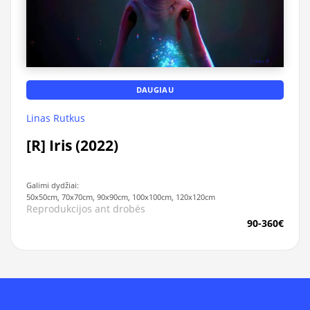
DAUGIAU
Linas Rutkus
[R] Iris (2022)
Galimi dydžiai:
50x50cm, 70x70cm, 90x90cm, 100x100cm, 120x120cm
Reprodukcijos ant drobės
90-360€