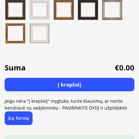
Suma
€0.00
Į krepšelį
Jeigu nėra "į krepšelį" mygtuko, turite klausimų, ar norite
bendrauti su vadybininku - PASIRINKITE DYDĮ ir užpildykite
šią formą