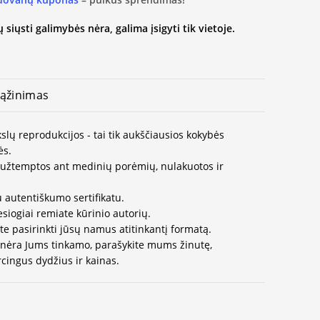
 siųsti galimybės nėra, galima įsigyti tik vietoje.
ąžinimas
slų reprodukcijos - tai tik aukščiausios kokybės
ės.
užtemptos ant medinių porėmių, nulakuotos ir
 autentiškumo sertifikatu.
esiogiai remiate kūrinio autorių.
te pasirinkti jūsų namus atitinkantį formatą.
 nėra Jums tinkamo, parašykite mums žinutę,
cingus dydžius ir kainas.