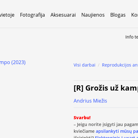
vietoje
Fotografija
Aksesuarai
Naujienos
Blogas
Ko
Info t
Visi darbai
/
Reprodukcijos an
[R] Grožis už kam
Andrius Miežis
Svarbu!
– Jeigu norite įsigyti jau pag
kviečiame
apsilankyti mūsų p
išsirinkti?
Elektroninis Luxart