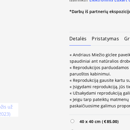
*Darbų iš partnerių ekspozicijų
Detalės
Pristatymas
Gr
« Andriaus Miežio giclee paveik
spaudiniai ant natūralios drob
« Reprodukcijos parduodamos 
paruoštos kabinimui.
« Reprodukciją gausite kartu su
« Įsigydami reprodukciją, jūs ti
« Užsakydami reprodukciją gali
« Jeigu tarp pateiktų matmenų
paskaičiuosime galimus propor
40 x 40 cm (
€
85.00
)