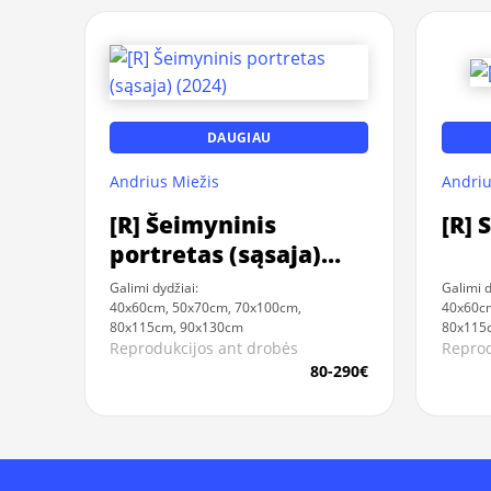
DAUGIAU
Andrius Miežis
Andriu
[R] Šeimyninis
[R] 
portretas (sąsaja)
(2024)
Galimi dydžiai:
Galimi d
40x60cm, 50x70cm, 70x100cm,
40x60c
80x115cm, 90x130cm
80x115
Reprodukcijos ant drobės
Reprod
80-290€