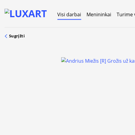
Skip
to
Visi darbai
Menininkai
Turime 
content
Sugrįžti