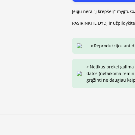
Jeigu nėra "į krepšelį" mygtuko
PASIRINKITE DYDĮ ir užpildykit
« Reprodukcijos ant 
« Netikus prekei galima
datos (netaikoma rėminim
grąžinti ne daugiau kai