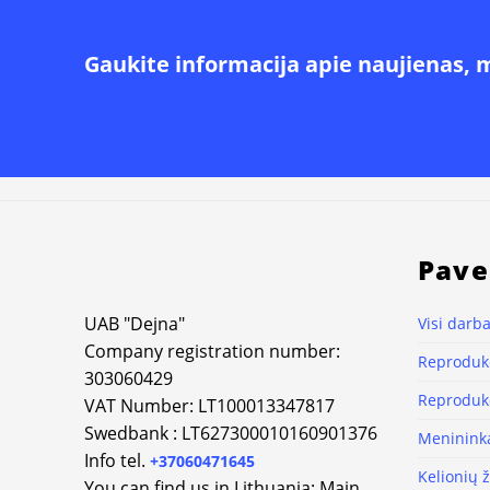
Gaukite informacija apie naujienas, 
Pave
UAB "Dejna"
Visi darba
Company registration number:
Reprodukc
303060429
Reprodukc
VAT Number: LT100013347817
Swedbank : LT627300010160901376
Meninink
Info tel.
+37060471645
Kelionių 
You can find us in Lithuania: Main