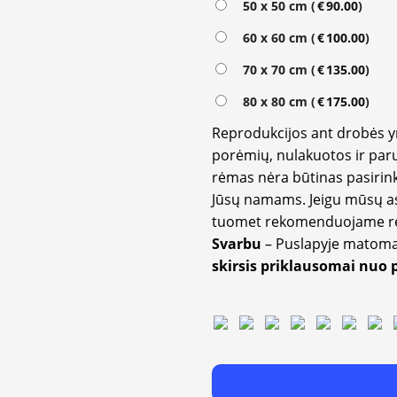
50 x 50 cm (
€
90.00
)
60 x 60 cm (
€
100.00
)
70 x 70 cm (
€
135.00
)
80 x 80 cm (
€
175.00
)
Reprodukcijos ant drobės 
porėmių, nulakuotos ir paru
rėmas nėra būtinas pasirink
Jūsų namams. Jeigu mūsų a
tuomet rekomenduojame rėm
Svarbu
– Puslapyje matom
skirsis priklausomai nuo 