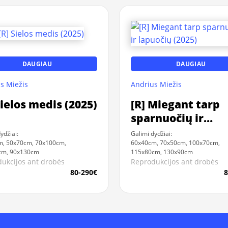
DAUGIAU
DAUGIAU
s Miežis
Andrius Miežis
Sielos medis (2025)
[R] Miegant tarp
sparnuočių ir
lapuočių (2025)
ydžiai:
Galimi dydžiai:
m, 50x70cm, 70x100cm,
60x40cm, 70x50cm, 100x70cm,
cm, 90x130cm
115x80cm, 130x90cm
ukcijos ant drobės
Reprodukcijos ant drobės
80-290€
8