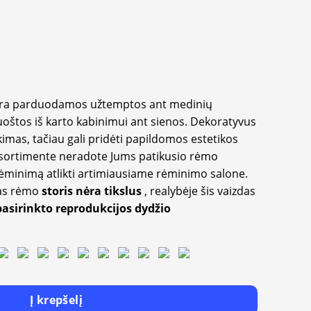
yra parduodamos užtemptos ant medinių
oštos iš karto kabinimui ant sienos. Dekoratyvus
imas, tačiau gali pridėti papildomos estetikos
sortimente neradote Jums patikusio rėmo
inimą atlikti artimiausiame rėminimo salone.
as rėmo
storis nėra tikslus
, realybėje šis vaizdas
pasirinkto reprodukcijos dydžio
Į krepšelį