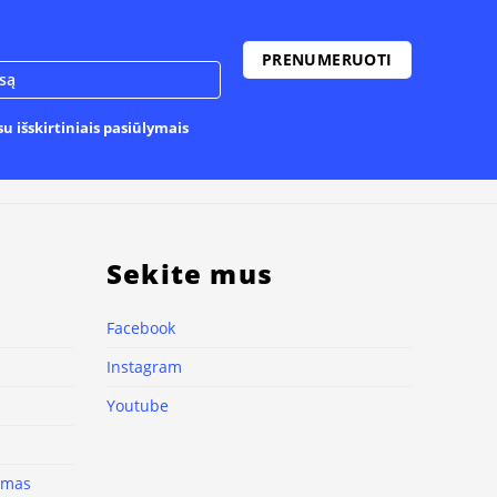
u išskirtiniais pasiūlymais
Sekite mus
Facebook
Instagram
Youtube
nimas