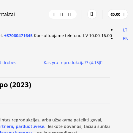
ntaktai
€
0.00
LT
el:
+37060471645
Konsultuojame telefonu I-V 10:00-16:00
EN
t drobės
Kas yra reprodukcija?? (4:15)
po (2023)
amintas reprodukcijas, arba užsakymą pateikti gyvai,
artnerių parduotuvėse.
Ieškote dovanos, tačiau sunku
 dovanų kuponas
– puikus sprendimas!