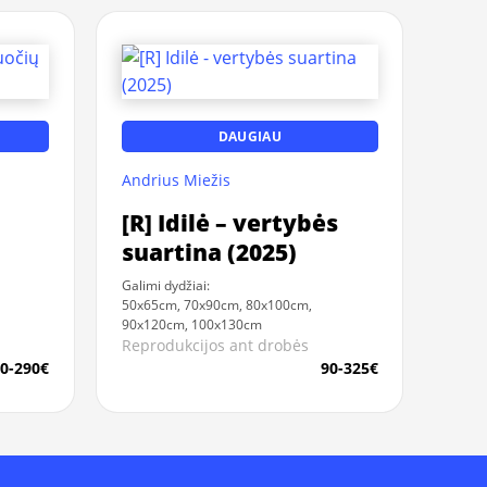
DAUGIAU
Andrius Miežis
[R] Idilė – vertybės
suartina (2025)
Galimi dydžiai:
50x65cm, 70x90cm, 80x100cm,
90x120cm, 100x130cm
Reprodukcijos ant drobės
0-290€
90-325€