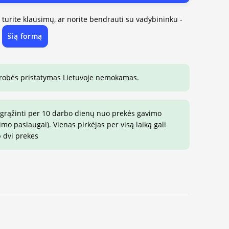
, turite klausimų, ar norite bendrauti su vadybininku -
šią formą
e
drobės pristatymas Lietuvoje nemokamas.
 grąžinti per 10 darbo dienų nuo prekės gavimo
o paslaugai). Vienas pirkėjas per visą laiką gali
p dvi prekes