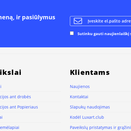
meną, ir pasiūlymus
Sutinku gauti naujienlaiškį s
ikslai
Klientams
i
Naujienos
ijos ant drobės
Kontaktai
ijos ant Popieriaus
Slapukų naudojimas
ai
Kodėl Luxart.club
žemėlapiai
Paveikslų pristatymas ir grąži