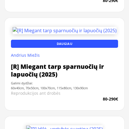
80-290€
DAUGIAU
Andrius Miežis
[R] Miegant tarp sparnuočių ir
lapuočių (2025)
Galimi dydžiai:
60x40cm, 70x50cm, 100x70cm, 115x80cm, 130x90cm
Reprodukcijos ant drobės
80-290€