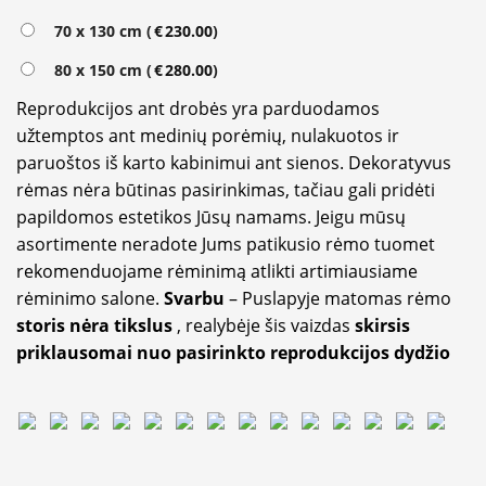
70 x 130 cm (
€
230.00
)
80 x 150 cm (
€
280.00
)
Reprodukcijos ant drobės yra parduodamos
užtemptos ant medinių porėmių, nulakuotos ir
paruoštos iš karto kabinimui ant sienos. Dekoratyvus
rėmas nėra būtinas pasirinkimas, tačiau gali pridėti
papildomos estetikos Jūsų namams. Jeigu mūsų
asortimente neradote Jums patikusio rėmo tuomet
rekomenduojame rėminimą atlikti artimiausiame
rėminimo salone.
Svarbu
– Puslapyje matomas rėmo
storis nėra tikslus
, realybėje šis vaizdas
skirsis
priklausomai nuo pasirinkto reprodukcijos dydžio