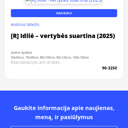
DAUGIAU
Andrius Miežis
[R] Idilė – vertybės suartina (2025)
Galimi dydžiai:
50x65cm, 70x90cm, 80x100cm, 90x120cm, 100x130cm
Reprodukcijos ant drobės
90-325€
Gaukite informacija apie naujienas,
meną, ir pasiūlymus