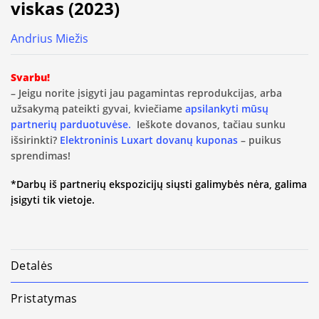
viskas (2023)
Andrius Miežis
Svarbu!
– Jeigu norite įsigyti jau pagamintas reprodukcijas, arba
užsakymą pateikti gyvai, kviečiame
apsilankyti mūsų
partnerių parduotuvėse.
Ieškote dovanos, tačiau sunku
išsirinkti?
Elektroninis Luxart dovanų kuponas
– puikus
sprendimas!
*Darbų iš partnerių ekspozicijų siųsti galimybės nėra, galima
įsigyti tik vietoje.
Detalės
Pristatymas