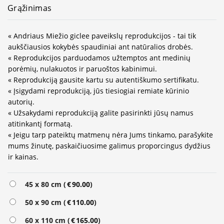
Grąžinimas
« Andriaus Miežio giclee paveikslų reprodukcijos - tai tik
aukščiausios kokybės spaudiniai ant natūralios drobės.
« Reprodukcijos parduodamos užtemptos ant medinių
porėmių, nulakuotos ir paruoštos kabinimui.
« Reprodukciją gausite kartu su autentiškumo sertifikatu.
« Įsigydami reprodukciją, jūs tiesiogiai remiate kūrinio
autorių.
« Užsakydami reprodukciją galite pasirinkti jūsų namus
atitinkantį formatą.
« Jeigu tarp pateiktų matmenų nėra Jums tinkamo, parašykite
mums žinutę, paskaičiuosime galimus proporcingus dydžius
ir kainas.
45 x 80 cm (
€
90.00
)
50 x 90 cm (
€
110.00
)
60 x 110 cm (
€
165.00
)