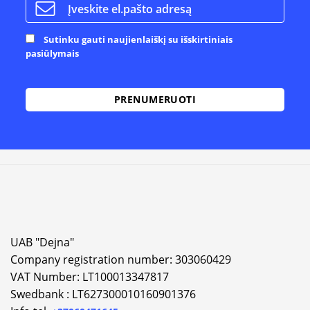
Sutinku gauti naujienlaiškį su išskirtiniais
pasiūlymais
UAB "Dejna"
Company registration number: 303060429
VAT Number: LT100013347817
Swedbank : LT627300010160901376