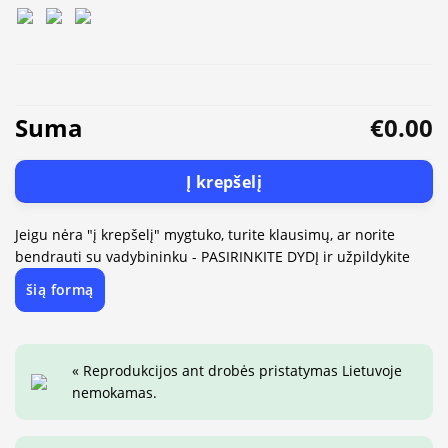
Suma
€0.00
Į krepšelį
Jeigu nėra "į krepšelį" mygtuko, turite klausimų, ar norite
bendrauti su vadybininku - PASIRINKITE DYDĮ ir užpildykite
šią formą
« Reprodukcijos ant drobės pristatymas Lietuvoje
nemokamas.