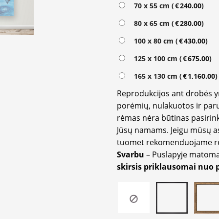
Alternative:
70 x 55 cm (
€
240.00
)
80 x 65 cm (
€
280.00
)
100 x 80 cm (
€
430.00
)
125 x 100 cm (
€
675.00
)
165 x 130 cm (
€
1,160.00
)
Reprodukcijos ant drobės 
porėmių, nulakuotos ir paru
rėmas nėra būtinas pasirink
Jūsų namams. Jeigu mūsų a
tuomet rekomenduojame rėm
Svarbu
– Puslapyje matom
skirsis priklausomai nuo 