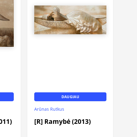
DAUGIAU
Arūnas Rutkus
011)
[R] Ramybė (2013)