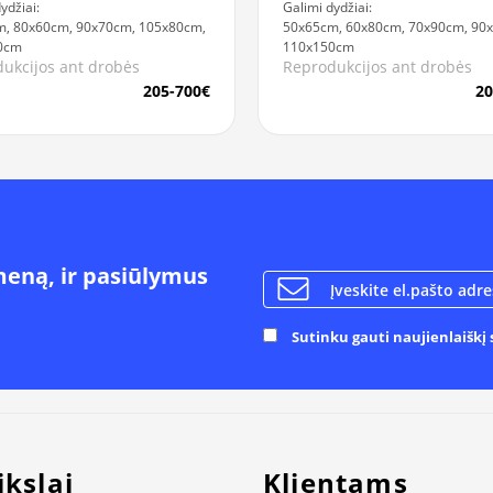
ydžiai:
Galimi dydžiai:
, 80x60cm, 90x70cm, 105x80cm,
50x65cm, 60x80cm, 70x90cm, 90
0cm
110x150cm
ukcijos ant drobės
Reprodukcijos ant drobės
205-700€
20
meną, ir pasiūlymus
Sutinku gauti naujienlaiškį s
ikslai
Klientams