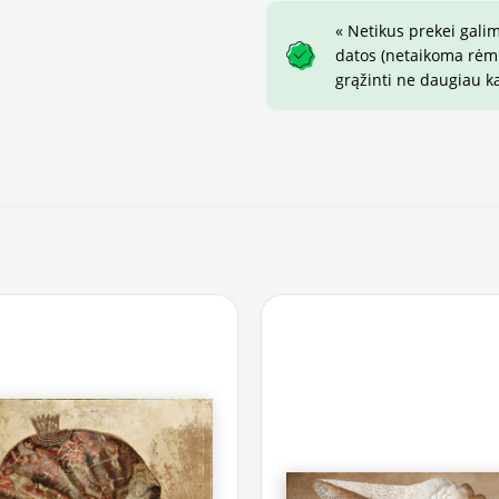
« Netikus prekei gali
datos (netaikoma rėmin
grąžinti ne daugiau k