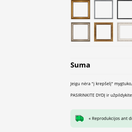
Suma
Jeigu nėra "į krepšelį" mygtuko
PASIRINKITE DYDĮ ir užpildykit
« Reprodukcijos ant 