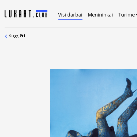
Skip
to
Visi darbai
Menininkai
Turime 
content
Sugrįžti