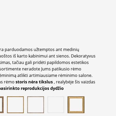
yra parduodamos užtemptos ant medinių
oštos iš karto kabinimui ant sienos. Dekoratyvus
imas, tačiau gali pridėti papildomos estetikos
sortimente neradote Jums patikusio rėmo
inimą atlikti artimiausiame rėminimo salone.
as rėmo
storis nėra tikslus
, realybėje šis vaizdas
pasirinkto reprodukcijos dydžio