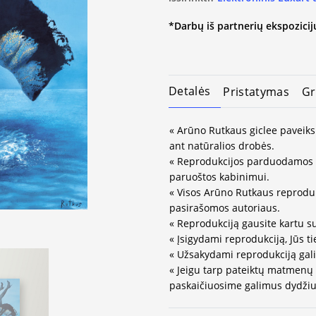
*Darbų iš partnerių ekspozicijų
Detalės
Pristatymas
Gr
« Arūno Rutkaus giclee paveiks
ant natūralios drobės.
« Reprodukcijos parduodamos 
paruoštos kabinimui.
« Visos Arūno Rutkaus reprodukc
pasirašomos autoriaus.
« Reprodukciją gausite kartu s
« Įsigydami reprodukciją, Jūs ti
« Užsakydami reprodukciją gali
« Jeigu tarp pateiktų matmenų
paskaičiuosime galimus dydžius