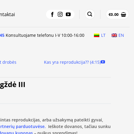
ntaktai
€
0.00
45
Konsultuojame telefonu I-V 10:00-16:00
LT
EN
t drobės
Kas yra reprodukcija?? (4:15)
gždė III
amintas reprodukcijas, arba užsakymą pateikti gyvai,
artnerių parduotuvėse.
Ieškote dovanos, tačiau sunku
 dovanų kuponas
– puikus sprendimas!