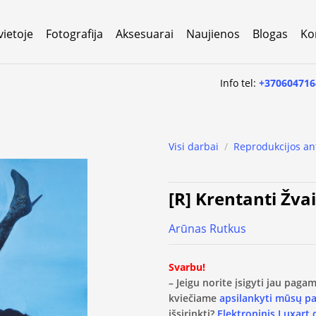
vietoje
Fotografija
Aksesuarai
Naujienos
Blogas
Ko
Info tel:
+370604716
Visi darbai
/
Reprodukcijos an
[R] Krentanti Žvai
Arūnas Rutkus
Svarbu!
– Jeigu norite įsigyti jau pag
kviečiame
apsilankyti mūsų p
išsirinkti?
Elektroninis Luxart