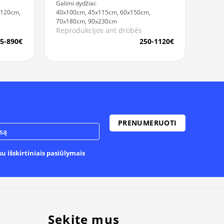
Galimi dydžiai:
x120cm,
40x100cm, 45x115cm, 60x150cm,
70x180cm, 90x230cm
Reprodukcijos ant drobės
5-890€
250-1120€
u išskirtiniais pasiūlymais
Sekite mus