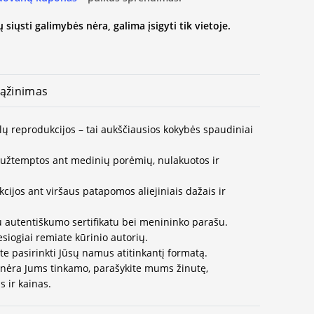
 siųsti galimybės nėra, galima įsigyti tik vietoje.
ąžinimas
lų reprodukcijos – tai aukščiausios kokybės spaudiniai
užtemptos ant medinių porėmių, nulakuotos ir
ijos ant viršaus patapomos aliejiniais dažais ir
u autentiškumo sertifikatu bei menininko parašu.
esiogiai remiate kūrinio autorių.
te pasirinkti Jūsų namus atitinkantį formatą.
 nėra Jums tinkamo, parašykite mums žinutę,
 ir kainas.