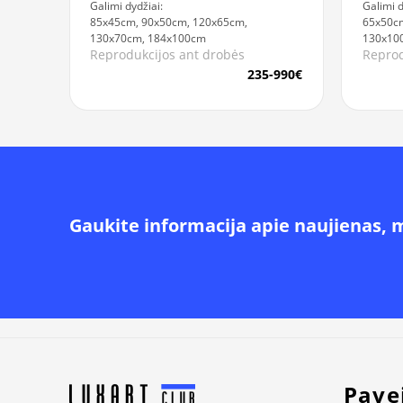
Galimi dydžiai:
Galimi d
85x45cm, 90x50cm, 120x65cm,
65x50cm
130x70cm, 184x100cm
130x10
Reprodukcijos ant drobės
Reprod
235-990€
Gaukite informacija apie naujienas, 
Alternative:
Pave