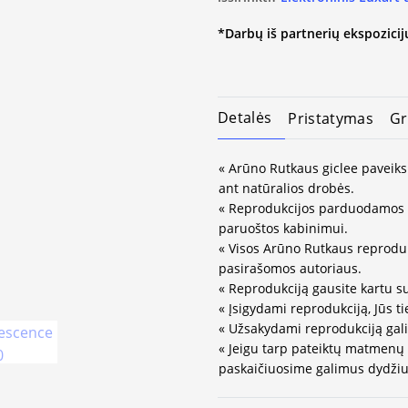
*Darbų iš partnerių ekspozicijų
Detalės
Pristatymas
Gr
« Arūno Rutkaus giclee paveiks
ant natūralios drobės.
« Reprodukcijos parduodamos 
paruoštos kabinimui.
« Visos Arūno Rutkaus reprodukc
pasirašomos autoriaus.
« Reprodukciją gausite kartu s
« Įsigydami reprodukciją, Jūs ti
« Užsakydami reprodukciją gali
« Jeigu tarp pateiktų matmenų
paskaičiuosime galimus dydžius