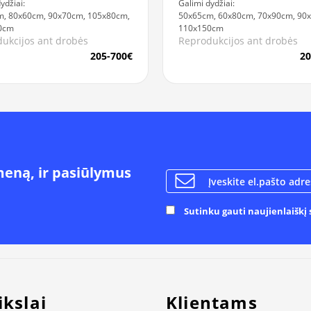
ydžiai:
Galimi dydžiai:
, 80x60cm, 90x70cm, 105x80cm,
50x65cm, 60x80cm, 70x90cm, 90
0cm
110x150cm
ukcijos ant drobės
Reprodukcijos ant drobės
205-700€
20
meną, ir pasiūlymus
Sutinku gauti naujienlaiškį s
ikslai
Klientams