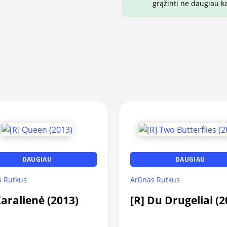
grąžinti ne daugiau k
DAUGIAU
DAUGIAU
 Rutkus
Arūnas Rutkus
Karalienė (2013)
[R] Du Drugeliai (2