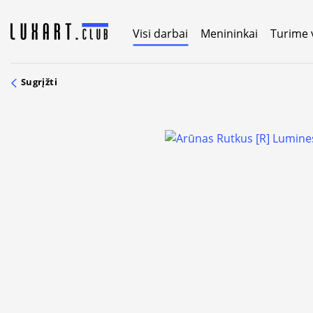
Skip
to
Visi darbai
Menininkai
Turime 
content
Sugrįžti