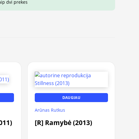
aip dvi prekes
DAUGIAU
Arūnas Rutkus
011)
[R] Ramybė (2013)