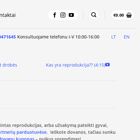
ntaktai
€
0.00
0471645
Konsultuojame telefonu I-V 10:00-16:00
LT
EN
t drobės
Kas yra reprodukcija?? (4:15)
amintas reprodukcijas, arba užsakymą pateikti gyvai,
artnerių parduotuvėse.
Ieškote dovanos, tačiau sunku
 dovanų kuponas
– puikus sprendimas!