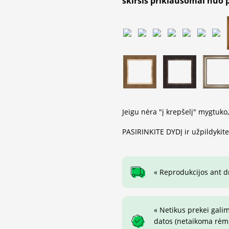
skirsis priklausomai nuo 
Jeigu nėra "į krepšelį" mygtuko
PASIRINKITE DYDĮ ir užpildykit
« Reprodukcijos ant 
« Netikus prekei gali
datos (netaikoma rėmin