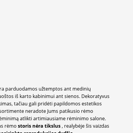
yra parduodamos užtemptos ant medinių
oštos iš karto kabinimui ant sienos. Dekoratyvus
imas, tačiau gali pridėti papildomos estetikos
sortimente neradote Jums patikusio rėmo
inimą atlikti artimiausiame rėminimo salone.
as rėmo
storis nėra tikslus
, realybėje šis vaizdas