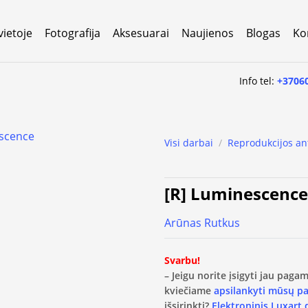
vietoje
Fotografija
Aksesuarai
Naujienos
Blogas
Ko
Info tel:
+3706
Visi darbai
/
Reprodukcijos an
[R] Luminescence
Arūnas Rutkus
Svarbu!
– Jeigu norite įsigyti jau pag
kviečiame
apsilankyti mūsų p
išsirinkti?
Elektroninis Luxart