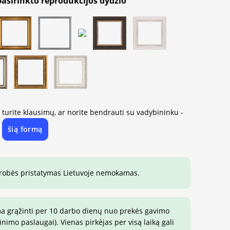
pasirinkto reprodukcijos dydžio
, turite klausimų, ar norite bendrauti su vadybininku -
šią formą
e
drobės pristatymas Lietuvoje nemokamas.
ma grąžinti per 10 darbo dienų nuo prekės gavimo
imo paslaugai). Vienas pirkėjas per visą laiką gali