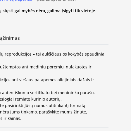
 siųsti galimybės nėra, galima įsigyti tik vietoje.
ąžinimas
lų reprodukcijos – tai aukščiausios kokybės spaudiniai
užtemptos ant medinių porėmių, nulakuotos ir
ijos ant viršaus patapomos aliejiniais dažais ir
u autentiškumo sertifikatu bei menininko parašu.
esiogiai remiate kūrinio autorių.
te pasirinkti Jūsų namus atitinkantį formatą.
 nėra Jums tinkamo, parašykite mums žinutę,
 ir kainas.