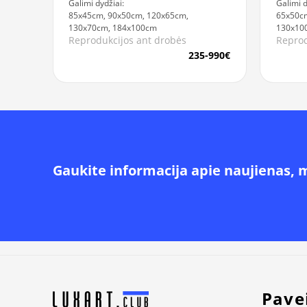
Galimi dydžiai:
Galimi d
85x45cm, 90x50cm, 120x65cm,
65x50cm
130x70cm, 184x100cm
130x10
Reprodukcijos ant drobės
Reprod
235-990€
Gaukite informacija apie naujienas, 
Alternative:
Pave