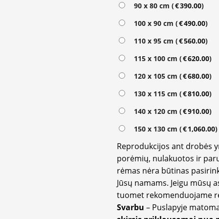
Alternative:
90 x 80 cm (
€
390.00
)
100 x 90 cm (
€
490.00
)
110 x 95 cm (
€
560.00
)
115 x 100 cm (
€
620.00
)
120 x 105 cm (
€
680.00
)
130 x 115 cm (
€
810.00
)
140 x 120 cm (
€
910.00
)
150 x 130 cm (
€
1,060.00
)
Reprodukcijos ant drobės 
porėmių, nulakuotos ir paru
rėmas nėra būtinas pasirink
Jūsų namams. Jeigu mūsų a
tuomet rekomenduojame rėm
Svarbu
– Puslapyje matom