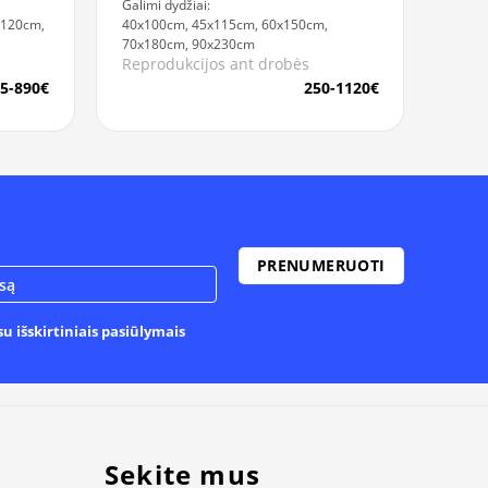
Galimi dydžiai:
x120cm,
40x100cm, 45x115cm, 60x150cm,
70x180cm, 90x230cm
Reprodukcijos ant drobės
5-890€
250-1120€
u išskirtiniais pasiūlymais
Sekite mus