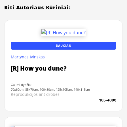
Kiti Autoriaus Kūriniai:
DAUGIAU
Martynas Ivinskas
[R] How you dune?
Galimi dydžiai:
70x60cm, 85x70cm, 100x80cm, 125x105cm, 140x115cm
Reprodukcijos ant drobės
105-400€