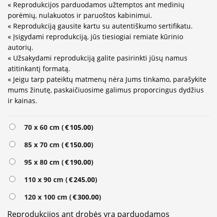
« Reprodukcijos parduodamos užtemptos ant medinių
porėmių, nulakuotos ir paruoštos kabinimui.
« Reprodukciją gausite kartu su autentiškumo sertifikatu.
« Įsigydami reprodukciją, jūs tiesiogiai remiate kūrinio
autorių.
« Užsakydami reprodukciją galite pasirinkti jūsų namus
atitinkantį formatą.
« Jeigu tarp pateiktų matmenų nėra Jums tinkamo, parašykite
mums žinutę, paskaičiuosime galimus proporcingus dydžius
ir kainas.
Alternative:
70 x 60 cm (
€
105.00
)
85 x 70 cm (
€
150.00
)
95 x 80 cm (
€
190.00
)
110 x 90 cm (
€
245.00
)
120 x 100 cm (
€
300.00
)
Reprodukcijos ant drobės yra parduodamos