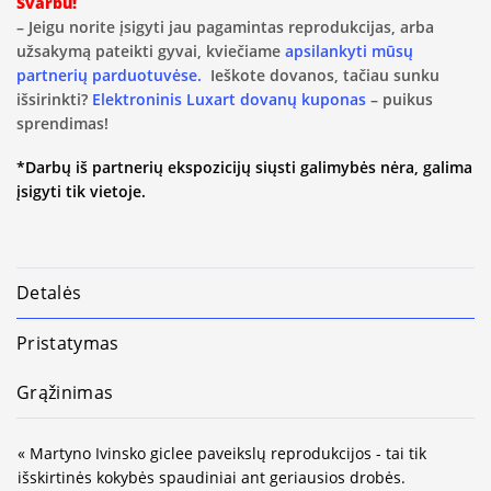
Svarbu!
– Jeigu norite įsigyti jau pagamintas reprodukcijas, arba
užsakymą pateikti gyvai, kviečiame
apsilankyti mūsų
partnerių parduotuvėse.
Ieškote dovanos, tačiau sunku
išsirinkti?
Elektroninis Luxart dovanų kuponas
– puikus
sprendimas!
*Darbų iš partnerių ekspozicijų siųsti galimybės nėra, galima
įsigyti tik vietoje.
Detalės
Pristatymas
Grąžinimas
« Martyno Ivinsko giclee paveikslų reprodukcijos - tai tik
išskirtinės kokybės spaudiniai ant geriausios drobės.