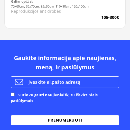
Galimi dydžiai:
70x60cm, 85x70cm, 95x80cm, 110x90cm, 120x100cm
Reprodukcijos ant drobės
105-300€
Gaukite informacija apie naujienas,
meną, ir pasiūlymus
Sutinku gauti naujienlaiškį su išskirtiniais
pasiūlymais