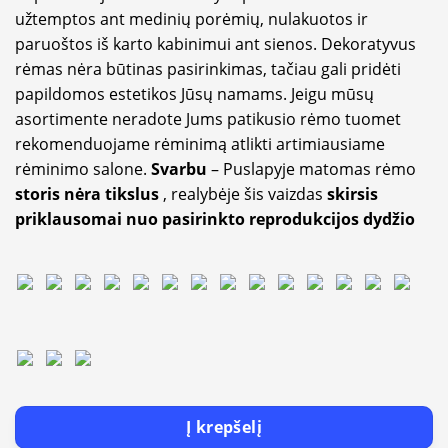
užtemptos ant medinių porėmių, nulakuotos ir
paruoštos iš karto kabinimui ant sienos. Dekoratyvus
rėmas nėra būtinas pasirinkimas, tačiau gali pridėti
papildomos estetikos Jūsų namams. Jeigu mūsų
asortimente neradote Jums patikusio rėmo tuomet
rekomenduojame rėminimą atlikti artimiausiame
rėminimo salone.
Svarbu
– Puslapyje matomas rėmo
storis nėra tikslus
, realybėje šis vaizdas
skirsis
priklausomai nuo pasirinkto reprodukcijos dydžio
Į krepšelį