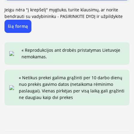
Jeigu nėra "į krepšelį" mygtuko, turite klausimų, ar norite
bendrauti su vadybininku - PASIRINKITE DYDĮ ir užpildykite
šią formą
« Reprodukcijos ant drobės pristatymas Lietuvoje
nemokamas.
« Netikus prekei galima grąžinti per 10 darbo dienų
nuo prekės gavimo datos (netaikoma rėminimo
paslaugai). Vienas pirkėjas per visą laiką gali grąžinti
ne daugiau kaip dvi prekes