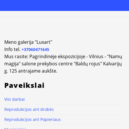
Alternative:
Meno galerija "Luxart"
Info tel.
+37060471645
Mus rasite: Pagrindinėje ekspozicijoje - Vilnius - "Namų
magija" salone prekybos centre "Baldų rojus" Kalvarijų
g. 125 antrajame aukšte.
Paveikslai
Visi darbai
Reprodukcijos ant drobės
Reprodukcijos ant Popieriaus