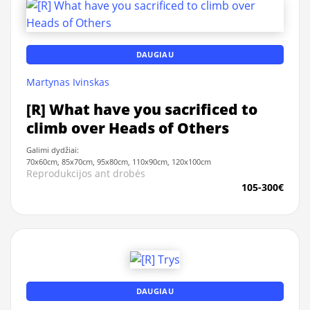
DAUGIAU
Martynas Ivinskas
[R] What have you sacrificed to
climb over Heads of Others
Galimi dydžiai:
70x60cm, 85x70cm, 95x80cm, 110x90cm, 120x100cm
Reprodukcijos ant drobės
105-300€
DAUGIAU