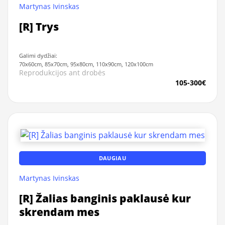
Martynas Ivinskas
[R] Trys
Galimi dydžiai:
70x60cm, 85x70cm, 95x80cm, 110x90cm, 120x100cm
Reprodukcijos ant drobės
105-300€
DAUGIAU
Martynas Ivinskas
[R] Žalias banginis paklausė kur
skrendam mes