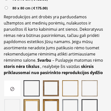
80 x 80 cm (
€
175.00
)
Reprodukcijos ant drobės yra parduodamos
užtemptos ant medinių porėmių, nulakuotos ir
paruoštos iš karto kabinimui ant sienos. Dekoratyvus
rėmas nėra būtinas pasirinkimas, tačiau gali pridėti
papildomos estetikos Jūsų namams. Jeigu mūsų
asortimente neradote Jums patikusio rėmo tuomet
rekomenduojame rėminimą atlikti artimiausiame
rėminimo salone.
Svarbu
– Puslapyje matomas rėmo
storis nėra tikslus
, realybėje šis vaizdas
skirsis
priklausomai nuo pasirinkto reprodukcijos dydžio