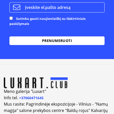
Sutinku gauti naujienlaiškį su išskirtiniais
pasiūlymais
Alternative:
Meno galerija "Luxart"
Info tel.
+37060471645
Mus rasite: Pagrindinėje ekspozicijoje - Vilnius - "Namų
magija" salone prekybos centre "Baldų rojus" Kalvarijų