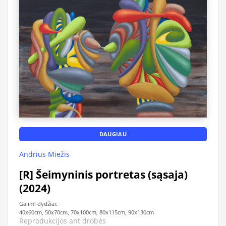
DAUGIAU
Andrius Miežis
[R] Šeimyninis portretas (sąsaja)
(2024)
Galimi dydžiai:
40x60cm, 50x70cm, 70x100cm, 80x115cm, 90x130cm
Reprodukcijos ant drobės