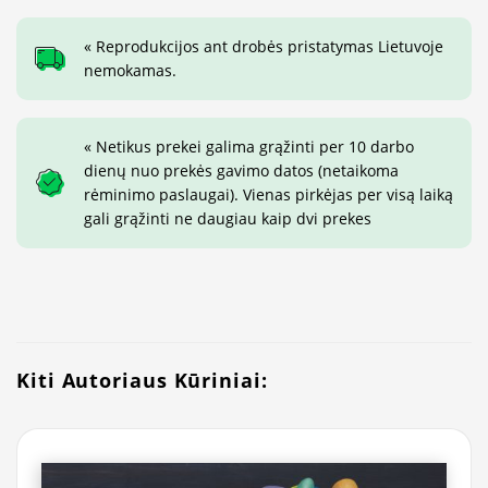
« Reprodukcijos ant drobės pristatymas Lietuvoje
nemokamas.
« Netikus prekei galima grąžinti per 10 darbo
dienų nuo prekės gavimo datos (netaikoma
rėminimo paslaugai). Vienas pirkėjas per visą laiką
gali grąžinti ne daugiau kaip dvi prekes
Kiti Autoriaus Kūriniai: