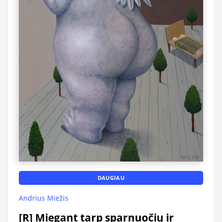
DAUGIAU
Andrius Miežis
[R] Miegant tarp sparnuočių ir