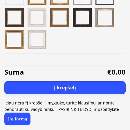
Suma
€0.00
Į krepšelį
Jeigu nėra "į krepšelį" mygtuko, turite klausimų, ar norite
bendrauti su vadybininku - PASIRINKITE DYDĮ ir užpildykite
šią formą