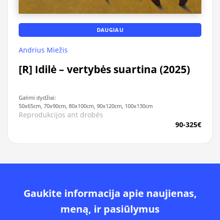
DAUGIAU
Andrius Miežis
[R] Idilė – vertybės suartina (2025)
Galimi dydžiai:
50x65cm, 70x90cm, 80x100cm, 90x120cm, 100x130cm
Reprodukcijos ant drobės
90-325€
Gaukite informacija apie naujienas,
meną, ir pasiūlymus