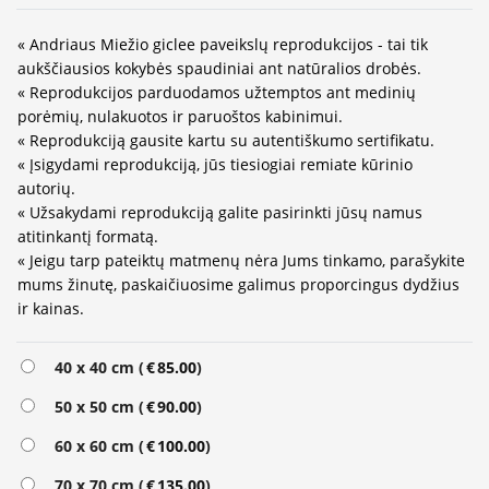
« Andriaus Miežio giclee paveikslų reprodukcijos - tai tik
aukščiausios kokybės spaudiniai ant natūralios drobės.
« Reprodukcijos parduodamos užtemptos ant medinių
porėmių, nulakuotos ir paruoštos kabinimui.
« Reprodukciją gausite kartu su autentiškumo sertifikatu.
« Įsigydami reprodukciją, jūs tiesiogiai remiate kūrinio
autorių.
« Užsakydami reprodukciją galite pasirinkti jūsų namus
atitinkantį formatą.
« Jeigu tarp pateiktų matmenų nėra Jums tinkamo, parašykite
mums žinutę, paskaičiuosime galimus proporcingus dydžius
ir kainas.
Alternative:
40 x 40 cm (
€
85.00
)
50 x 50 cm (
€
90.00
)
60 x 60 cm (
€
100.00
)
70 x 70 cm (
€
135.00
)