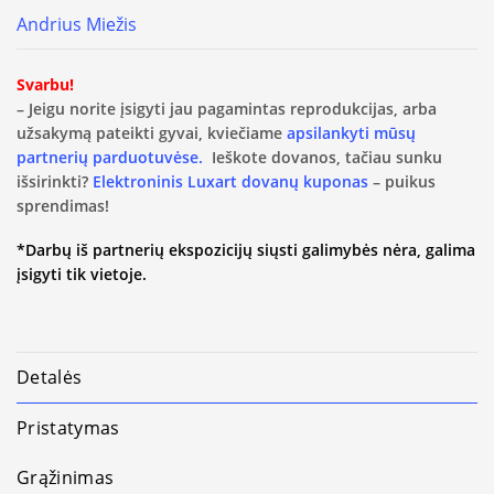
Andrius Miežis
Svarbu!
– Jeigu norite įsigyti jau pagamintas reprodukcijas, arba
užsakymą pateikti gyvai, kviečiame
apsilankyti mūsų
partnerių parduotuvėse.
Ieškote dovanos, tačiau sunku
išsirinkti?
Elektroninis Luxart dovanų kuponas
– puikus
sprendimas!
*Darbų iš partnerių ekspozicijų siųsti galimybės nėra, galima
įsigyti tik vietoje.
Detalės
Pristatymas
Grąžinimas