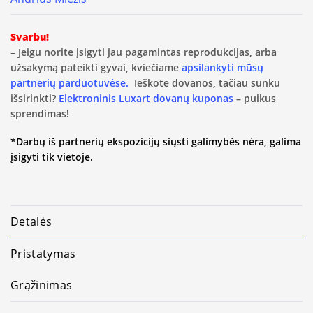
Svarbu!
– Jeigu norite įsigyti jau pagamintas reprodukcijas, arba
užsakymą pateikti gyvai, kviečiame
apsilankyti mūsų
partnerių parduotuvėse.
Ieškote dovanos, tačiau sunku
išsirinkti?
Elektroninis Luxart dovanų kuponas
– puikus
sprendimas!
*Darbų iš partnerių ekspozicijų siųsti galimybės nėra, galima
įsigyti tik vietoje.
Detalės
Pristatymas
Grąžinimas