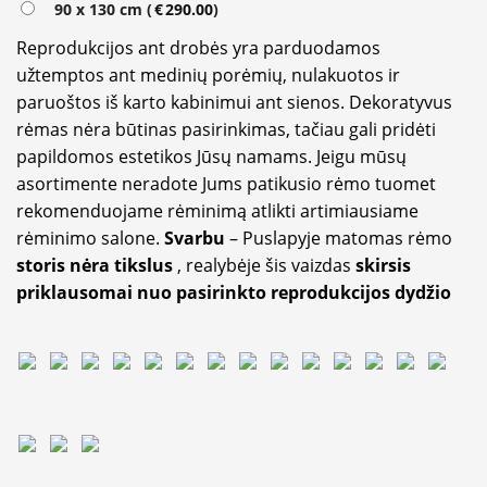
90 x 130 cm (
€
290.00
)
Reprodukcijos ant drobės yra parduodamos
užtemptos ant medinių porėmių, nulakuotos ir
paruoštos iš karto kabinimui ant sienos. Dekoratyvus
rėmas nėra būtinas pasirinkimas, tačiau gali pridėti
papildomos estetikos Jūsų namams. Jeigu mūsų
asortimente neradote Jums patikusio rėmo tuomet
rekomenduojame rėminimą atlikti artimiausiame
rėminimo salone.
Svarbu
– Puslapyje matomas rėmo
storis nėra tikslus
, realybėje šis vaizdas
skirsis
priklausomai nuo pasirinkto reprodukcijos dydžio