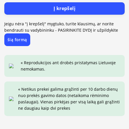
Į krepšelį
Jeigu nėra "į krepšelį" mygtuko, turite klausimų, ar norite
bendrauti su vadybininku - PASIRINKITE DYDĮ ir užpildykite
šią formą
« Reprodukcijos ant drobės pristatymas Lietuvoje
nemokamas.
« Netikus prekei galima grąžinti per 10 darbo dienų
nuo prekės gavimo datos (netaikoma rėminimo
paslaugai). Vienas pirkėjas per visą laiką gali grąžinti
ne daugiau kaip dvi prekes