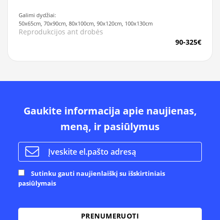
Galimi dydžiai:
50x65cm, 70x90cm, 80x100cm, 90x120cm, 100x130cm
Reprodukcijos ant drobės
90-325€
Gaukite informacija apie naujienas,
meną, ir pasiūlymus
Sutinku gauti naujienlaiškį su išskirtiniais
pasiūlymais