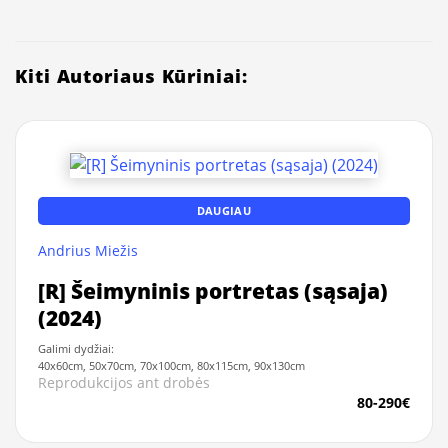
Kiti Autoriaus Kūriniai:
DAUGIAU
Andrius Miežis
[R] Šeimyninis portretas (sąsaja)
(2024)
Galimi dydžiai:
40x60cm, 50x70cm, 70x100cm, 80x115cm, 90x130cm
Reprodukcijos ant drobės
80-290€