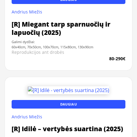
Andrius Miežis
[R] Miegant tarp sparnuočių ir
lapuočių (2025)
Galimi dydžiai:
60x40cm, 70x50cm, 100x70cm, 115x80cm, 130x90cm
Reprodukcijos ant drobės
80-290€
DAUGIAU
Andrius Miežis
[R] Idilė – vertybės suartina (2025)