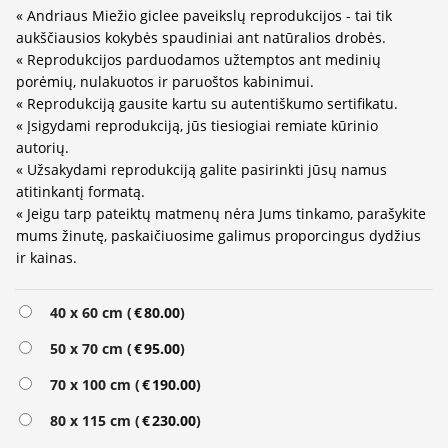
« Andriaus Miežio giclee paveikslų reprodukcijos - tai tik
aukščiausios kokybės spaudiniai ant natūralios drobės.
« Reprodukcijos parduodamos užtemptos ant medinių
porėmių, nulakuotos ir paruoštos kabinimui.
« Reprodukciją gausite kartu su autentiškumo sertifikatu.
« Įsigydami reprodukciją, jūs tiesiogiai remiate kūrinio
autorių.
« Užsakydami reprodukciją galite pasirinkti jūsų namus
atitinkantį formatą.
« Jeigu tarp pateiktų matmenų nėra Jums tinkamo, parašykite
mums žinutę, paskaičiuosime galimus proporcingus dydžius
ir kainas.
40 x 60 cm (
€
80.00
)
50 x 70 cm (
€
95.00
)
70 x 100 cm (
€
190.00
)
80 x 115 cm (
€
230.00
)