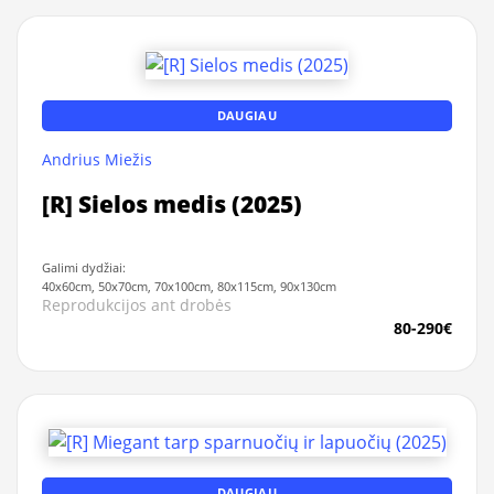
DAUGIAU
Andrius Miežis
[R] Sielos medis (2025)
Galimi dydžiai:
40x60cm, 50x70cm, 70x100cm, 80x115cm, 90x130cm
Reprodukcijos ant drobės
80-290€
DAUGIAU