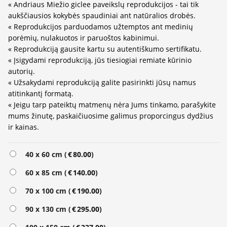
« Andriaus Miežio giclee paveikslų reprodukcijos - tai tik
aukščiausios kokybės spaudiniai ant natūralios drobės.
« Reprodukcijos parduodamos užtemptos ant medinių
porėmių, nulakuotos ir paruoštos kabinimui.
« Reprodukciją gausite kartu su autentiškumo sertifikatu.
« Įsigydami reprodukciją, jūs tiesiogiai remiate kūrinio
autorių.
« Užsakydami reprodukciją galite pasirinkti jūsų namus
atitinkantį formatą.
« Jeigu tarp pateiktų matmenų nėra Jums tinkamo, parašykite
mums žinutę, paskaičiuosime galimus proporcingus dydžius
ir kainas.
Alternative:
40 x 60 cm (
€
80.00
)
60 x 85 cm (
€
140.00
)
70 x 100 cm (
€
190.00
)
90 x 130 cm (
€
295.00
)