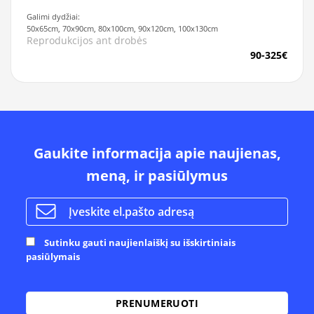
Galimi dydžiai:
50x65cm, 70x90cm, 80x100cm, 90x120cm, 100x130cm
Reprodukcijos ant drobės
90-325€
Gaukite informacija apie naujienas,
meną, ir pasiūlymus
Sutinku gauti naujienlaiškį su išskirtiniais
pasiūlymais