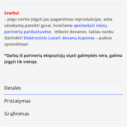
Svarbu!
– Jeigu norite įsigyti jau pagamintas reprodukcijas, arba
užsakymą pateikti gyvai, kviečiame
apsilankyti mūsų
partnerių parduotuvėse.
Ieškote dovanos, tačiau sunku
išsirinkti?
Elektroninis Luxart dovanų kuponas
– puikus
sprendimas!
*Darbų iš partnerių ekspozicijų siųsti galimybės nėra, galima
įsigyti tik vietoje.
Detalės
Pristatymas
Grąžinimas