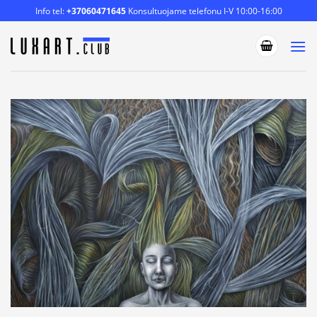
Skip
Info tel:
+37060471645
Konsultuojame telefonu I-V 10:00-16:00
to
content