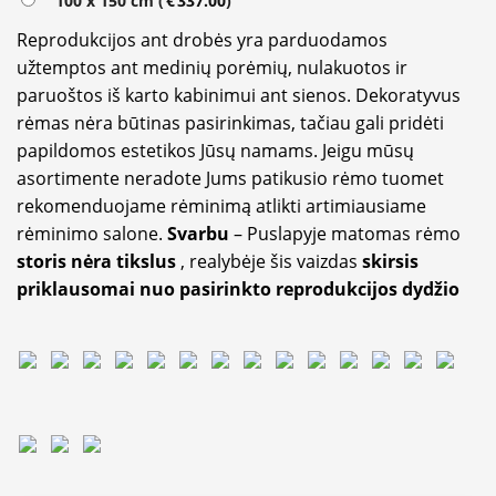
100 x 150 cm (
€
337.00
)
Reprodukcijos ant drobės yra parduodamos
užtemptos ant medinių porėmių, nulakuotos ir
paruoštos iš karto kabinimui ant sienos. Dekoratyvus
rėmas nėra būtinas pasirinkimas, tačiau gali pridėti
papildomos estetikos Jūsų namams. Jeigu mūsų
asortimente neradote Jums patikusio rėmo tuomet
rekomenduojame rėminimą atlikti artimiausiame
rėminimo salone.
Svarbu
– Puslapyje matomas rėmo
storis nėra tikslus
, realybėje šis vaizdas
skirsis
priklausomai nuo pasirinkto reprodukcijos dydžio