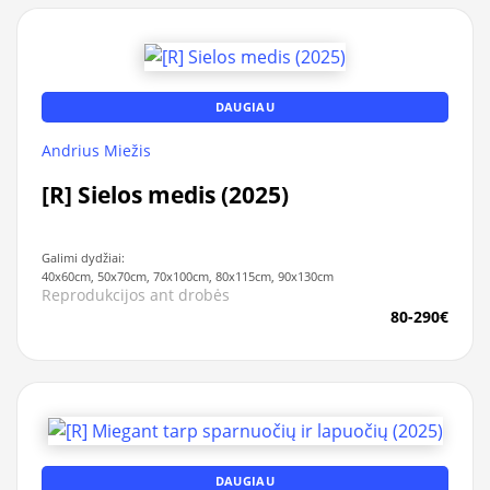
DAUGIAU
Andrius Miežis
[R] Sielos medis (2025)
Galimi dydžiai:
40x60cm, 50x70cm, 70x100cm, 80x115cm, 90x130cm
Reprodukcijos ant drobės
80-290€
DAUGIAU