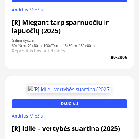
Andrius Miežis
[R] Miegant tarp sparnuočių ir
lapuočių (2025)
Galimi dydžiai:
60x40cm, 70x50cm, 100x70cm, 115x80cm, 130x90cm
Reprodukcijos ant drobės
80-290€
DAUGIAU
Andrius Miežis
[R] Idilė – vertybės suartina (2025)