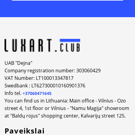
Alternative:
UAB "Dejna"
Company registration number: 303060429
VAT Number: LT100013347817
Swedbank : LT627300010160901376
Info tel.
+37060471645
You can find us in Lithuania: Main office - Vilnius - Ozo
street 4, 1st floor or Vilnius - "Namu Magija" showroom
at "Baldų rojus" shopping center, Kalvarijų street 125.
Paveikslai