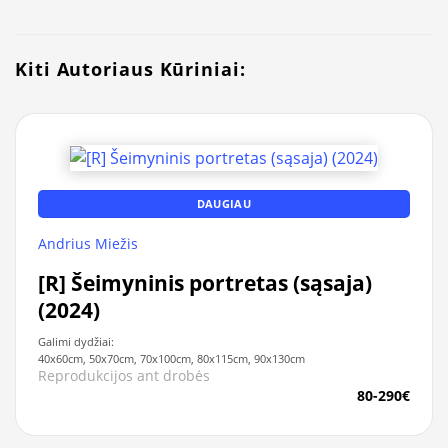
Kiti Autoriaus Kūriniai:
DAUGIAU
Andrius Miežis
[R] Šeimyninis portretas (sąsaja)
(2024)
Galimi dydžiai:
40x60cm, 50x70cm, 70x100cm, 80x115cm, 90x130cm
Reprodukcijos ant drobės
80-290€