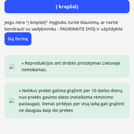
Į krepšelį
Jeigu nėra "į krepšelį" mygtuko, turite klausimų, ar norite
bendrauti su vadybininku - PASIRINKITE DYDĮ ir užpildykite
šią formą
« Reprodukcijos ant drobės pristatymas Lietuvoje
nemokamas.
« Netikus prekei galima grąžinti per 10 darbo dienų
nuo prekės gavimo datos (netaikoma rėminimo
paslaugai). Vienas pirkėjas per visą laiką gali grąžinti
ne daugiau kaip dvi prekes