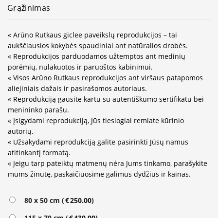
Grąžinimas
« Arūno Rutkaus giclee paveikslų reprodukcijos – tai
aukščiausios kokybės spaudiniai ant natūralios drobės.
« Reprodukcijos parduodamos užtemptos ant medinių
porėmių, nulakuotos ir paruoštos kabinimui.
« Visos Arūno Rutkaus reprodukcijos ant viršaus patapomos
aliejiniais dažais ir pasirašomos autoriaus.
« Reprodukciją gausite kartu su autentiškumo sertifikatu bei
menininko parašu.
« Įsigydami reprodukciją, Jūs tiesiogiai remiate kūrinio
autorių.
« Užsakydami reprodukciją galite pasirinkti Jūsų namus
atitinkantį formatą.
« Jeigu tarp pateiktų matmenų nėra Jums tinkamo, parašykite
mums žinutę, paskaičiuosime galimus dydžius ir kainas.
Alternative:
80 x 50 cm (
€
250.00
)
115 x 70 cm (
€
430.00
)