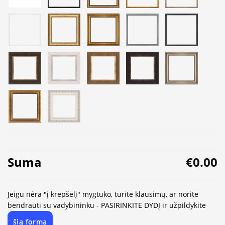
Suma
€0.00
Jeigu nėra "į krepšelį" mygtuko, turite klausimų, ar norite
bendrauti su vadybininku - PASIRINKITE DYDĮ ir užpildykite
šią formą