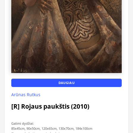
DAUGIAU
Arūnas Rutkus
[R] Rojaus paukštis (2010)
Galimi dydžiai:
85x45cm, 90x50cm, 120x65cm, 130x70cm, 184x100cm