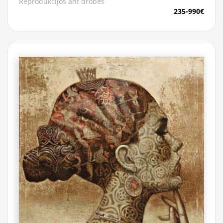
Reprodukcijos ant drobės
235-990€