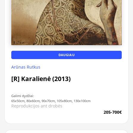
DAUGIAU
Arūnas Rutkus
[R] Karalienė (2013)
Galimi dydžiai:
65x50cm, 80x60cm, 90x70cm, 105x80cm, 130x100cm
Reprodukcijos ant drobės
205-700€