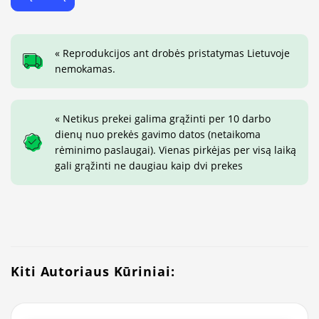
« Reprodukcijos ant drobės pristatymas Lietuvoje
nemokamas.
« Netikus prekei galima grąžinti per 10 darbo
dienų nuo prekės gavimo datos (netaikoma
rėminimo paslaugai). Vienas pirkėjas per visą laiką
gali grąžinti ne daugiau kaip dvi prekes
Kiti Autoriaus Kūriniai: