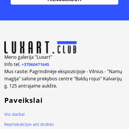
Alternative:
Meno galerija "Luxart"
Info tel.
+37060471645
Mus rasite: Pagrindinėje ekspozicijoje - Vilnius - "Namų
magija" salone prekybos centre "Baldų rojus" Kalvarijų
g. 125 antrajame aukšte.
Paveikslai
Visi darbai
Reprodukcijos ant drobės