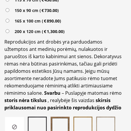
150 x 90 cm (
€
730.00
)
165 x 100 cm (
€
890.00
)
200 x 120 cm (
€
1,300.00
)
Reprodukcijos ant drobės yra parduodamos
užtemptos ant medinių porėmių, nulakuotos ir
paruoštos iš karto kabinimui ant sienos. Dekoratyvus
rėmas nėra būtinas pasirinkimas, tačiau gali pridėti
papildomos estetikos Jūsų namams. Jeigu mūsų
asortimente neradote Jums patikusio rėmo tuomet
rekomenduojame rėminimą atlikti artimiausiame
rėminimo salone.
Svarbu
– Puslapyje matomas rėmo
storis nėra tikslus
, realybėje šis vaizdas
skirsis
priklausomai nuo pasirinkto reprodukcijos dydžio