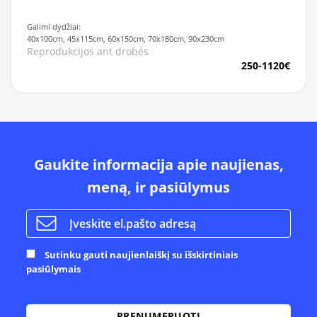
Galimi dydžiai:
40x100cm, 45x115cm, 60x150cm, 70x180cm, 90x230cm
Reprodukcijos ant drobės
250-1120€
Gaukite informacija apie naujienas,
meną, ir pasiūlymus
Sutinku gauti naujienlaiškį su išskirtiniais
pasiūlymais