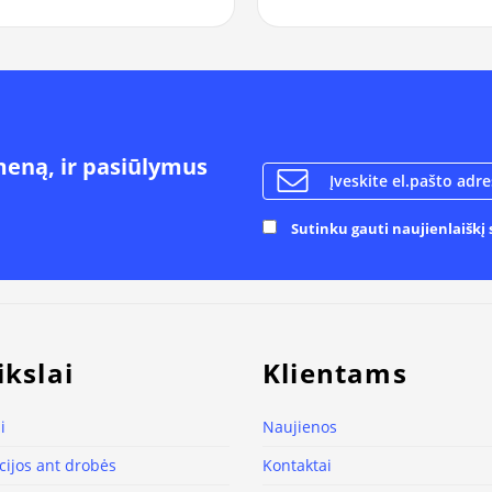
meną, ir pasiūlymus
Sutinku gauti naujienlaiškį s
ikslai
Klientams
i
Naujienos
ijos ant drobės
Kontaktai