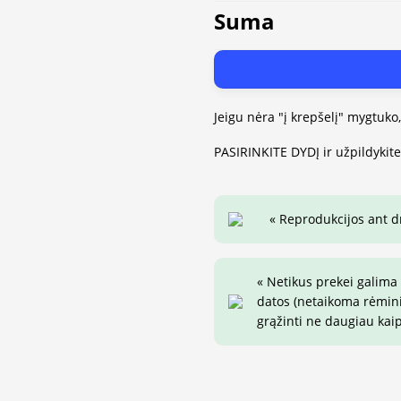
Suma
Jeigu nėra "į krepšelį" mygtuko
PASIRINKITE DYDĮ ir užpildykit
« Reprodukcijos ant 
« Netikus prekei galima
datos (netaikoma rėminim
grąžinti ne daugiau kai