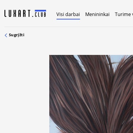
Skip
to
Visi darbai
Menininkai
Turime 
content
Sugrįžti