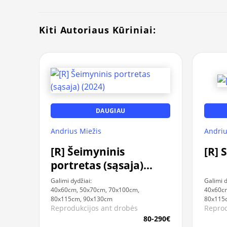
Kiti Autoriaus Kūriniai:
DAUGIAU
Andrius Miežis
Andriu
[R] Šeimyninis
[R] 
portretas (sąsaja)
(2024)
Galimi dydžiai:
Galimi d
40x60cm, 50x70cm, 70x100cm,
40x60c
80x115cm, 90x130cm
80x115
Reprodukcijos ant drobės
Reprod
80-290€