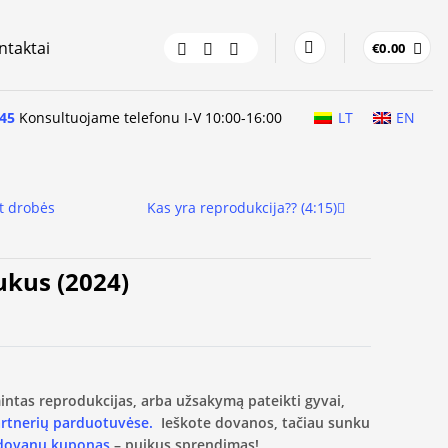
ntaktai
€
0.00
45
Konsultuojame telefonu I-V 10:00-16:00
LT
EN
t drobės
Kas yra reprodukcija?? (4:15)
aukus (2024)
amintas reprodukcijas, arba užsakymą pateikti gyvai,
artnerių parduotuvėse.
Ieškote dovanos, tačiau sunku
 dovanų kuponas
– puikus sprendimas!