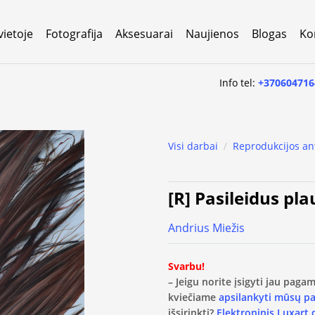
vietoje
Fotografija
Aksesuarai
Naujienos
Blogas
Ko
Info tel:
+370604716
Visi darbai
/
Reprodukcijos an
[R] Pasileidus pl
Andrius Miežis
Svarbu!
– Jeigu norite įsigyti jau pag
kviečiame
apsilankyti mūsų p
išsirinkti?
Elektroninis Luxart