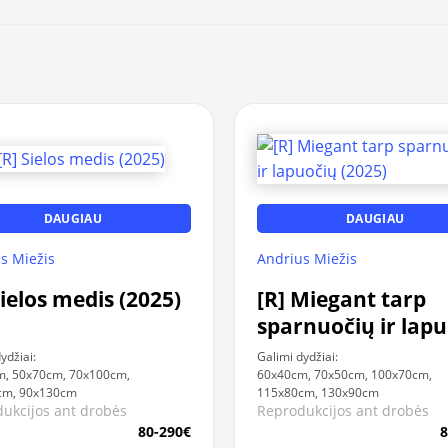
DAUGIAU
DAUGIAU
s Miežis
Andrius Miežis
Sielos medis (2025)
[R] Miegant tarp
sparnuočių ir lap
(2025)
ydžiai:
Galimi dydžiai:
m, 50x70cm, 70x100cm,
60x40cm, 70x50cm, 100x70cm,
cm, 90x130cm
115x80cm, 130x90cm
ukcijos ant drobės
Reprodukcijos ant drobės
80-290€
8