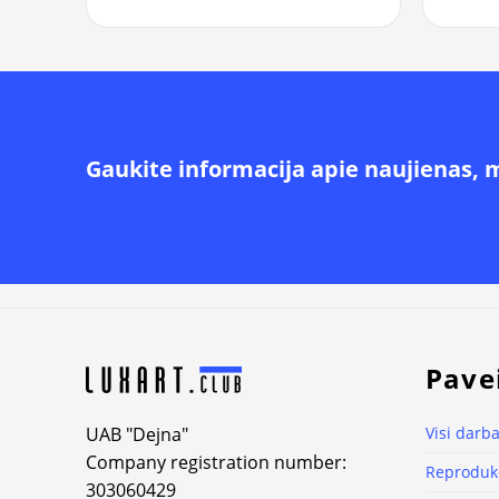
Gaukite informacija apie naujienas, 
Alternative:
Pave
UAB "Dejna"
Visi darba
Company registration number:
Reprodukc
303060429