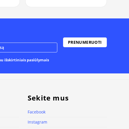
u išskirtiniais pasiūlymais
Sekite mus
Facebook
Instagram