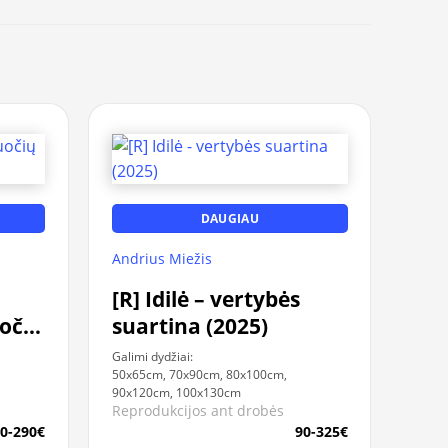
DAUGIAU
Andrius Miežis
[R] Idilė – vertybės
uočių
suartina (2025)
Galimi dydžiai:
50x65cm, 70x90cm, 80x100cm,
90x120cm, 100x130cm
Reprodukcijos ant drobės
0-290€
90-325€