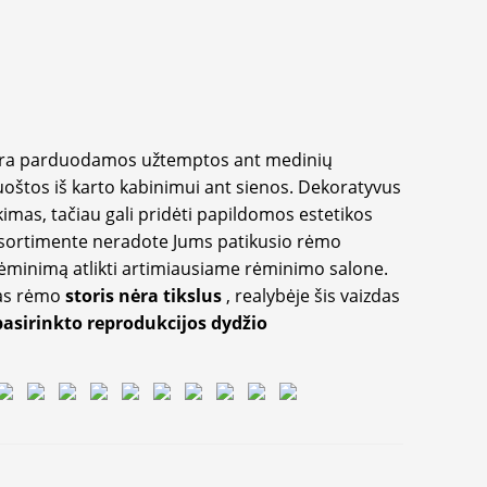
yra parduodamos užtemptos ant medinių
oštos iš karto kabinimui ant sienos. Dekoratyvus
imas, tačiau gali pridėti papildomos estetikos
sortimente neradote Jums patikusio rėmo
inimą atlikti artimiausiame rėminimo salone.
as rėmo
storis nėra tikslus
, realybėje šis vaizdas
pasirinkto reprodukcijos dydžio