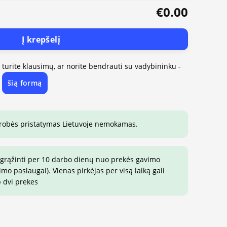
€0.00
Į krepšelį
, turite klausimų, ar norite bendrauti su vadybininku -
šią formą
e
drobės pristatymas Lietuvoje nemokamas.
 grąžinti per 10 darbo dienų nuo prekės gavimo
o paslaugai). Vienas pirkėjas per visą laiką gali
p dvi prekes