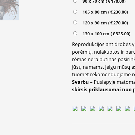
90 x 70 cm (
€
170.00
)
105 x 80 cm (
€
230.00
)
120 x 90 cm (
€
270.00
)
130 x 100 cm (
€
325.00
)
Reprodukcijos ant drobės 
porėmių, nulakuotos ir paru
rėmas nėra būtinas pasirink
Jūsų namams. Jeigu mūsų a
tuomet rekomenduojame rėm
Svarbu
– Puslapyje matom
skirsis priklausomai nuo 