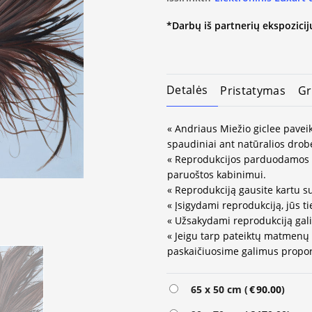
*Darbų iš partnerių ekspozicijų
Detalės
Pristatymas
Gr
« Andriaus Miežio giclee paveik
spaudiniai ant natūralios drob
« Reprodukcijos parduodamos 
paruoštos kabinimui.
« Reprodukciją gausite kartu su
« Įsigydami reprodukciją, jūs ti
« Užsakydami reprodukciją gali
« Jeigu tarp pateiktų matmenų
paskaičiuosime galimus propor
Alternative:
65 x 50 cm (
€
90.00
)