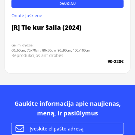
DAUGIAU
Onutė Juškienė
[R] Tie kur šalia (2024)
Galimi dydžiai:
60x60cm, 70x70cm, 80x80cm, 90x90cm, 100x100cm
Reprodukcijos ant drobės
90-220€
Gaukite informacija apie naujienas,
meną, ir pasiūlymus