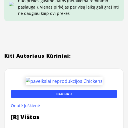
nuo prekės gavimo datos (netaikoma rėminimo
paslaugai). Vienas pirkėjas per visą laiką gali grąžinti
ne daugiau kaip dvi prekes
Kiti Autoriaus Kūriniai:
DAUGIAU
Onutė Juškienė
[R] Vištos