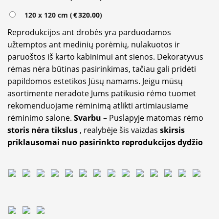
120 x 120 cm (
€
320.00
)
Reprodukcijos ant drobės yra parduodamos
užtemptos ant medinių porėmių, nulakuotos ir
paruoštos iš karto kabinimui ant sienos. Dekoratyvus
rėmas nėra būtinas pasirinkimas, tačiau gali pridėti
papildomos estetikos Jūsų namams. Jeigu mūsų
asortimente neradote Jums patikusio rėmo tuomet
rekomenduojame rėminimą atlikti artimiausiame
rėminimo salone.
Svarbu
– Puslapyje matomas rėmo
storis nėra tikslus
, realybėje šis vaizdas
skirsis
priklausomai nuo pasirinkto reprodukcijos dydžio