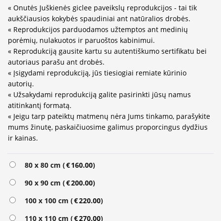
« Onutės Juškienės giclee paveikslų reprodukcijos - tai tik
aukščiausios kokybės spaudiniai ant natūralios drobės.
« Reprodukcijos parduodamos užtemptos ant medinių
porėmių, nulakuotos ir paruoštos kabinimui.
« Reprodukciją gausite kartu su autentiškumo sertifikatu bei
autoriaus parašu ant drobės.
« Įsigydami reprodukciją, jūs tiesiogiai remiate kūrinio
autorių.
« Užsakydami reprodukciją galite pasirinkti jūsų namus
atitinkantį formatą.
« Jeigu tarp pateiktų matmenų nėra Jums tinkamo, parašykite
mums žinutę, paskaičiuosime galimus proporcingus dydžius
ir kainas.
Alternative:
80 x 80 cm (
€
160.00
)
90 x 90 cm (
€
200.00
)
100 x 100 cm (
€
220.00
)
110 x 110 cm (
€
270.00
)