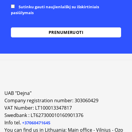
Sutinku gauti naujienlaiškį su išskirtiniais
pasiūlymais
Alternative:
UAB "Dejna"
Company registration number: 303060429
VAT Number: LT100013347817
Swedbank : LT627300010160901376
Info tel.
+37060471645
You can find us in Lithuania: Main office - Vilnius - Ozo