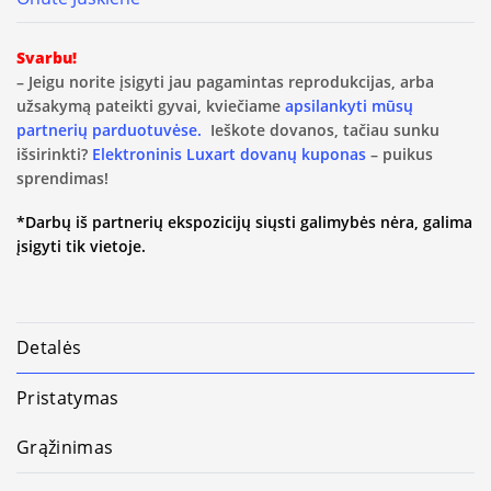
Svarbu!
– Jeigu norite įsigyti jau pagamintas reprodukcijas, arba
užsakymą pateikti gyvai, kviečiame
apsilankyti mūsų
partnerių parduotuvėse.
Ieškote dovanos, tačiau sunku
išsirinkti?
Elektroninis Luxart dovanų kuponas
– puikus
sprendimas!
*Darbų iš partnerių ekspozicijų siųsti galimybės nėra, galima
įsigyti tik vietoje.
Detalės
Pristatymas
Grąžinimas