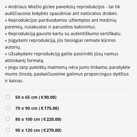
« Andriaus Miežio giclee paveikslų reprodukcijos - tai tik
aukščiausios kokybės spaudiniai ant natūralios drobės.
« Reprodukcijos parduodamos užtemptos ant medinių
porėmių, nulakuotos ir paruoštos kabinimui.
« Reprodukciją gausite kartu su autentiškumo sertifikatu.
« Įsigydami reprodukciją, jūs tiesiogiai remiate kūrinio
autorių.
« Užsakydami reprodukciją galite pasirinkti jūsų namus
atitinkantį formatą.
« Jeigu tarp pateiktų matmenų nėra Jums tinkamo, parašykite
mums žinutę, paskaičiuosime galimus proporcingus dydžius
ir kainas.
Alternative:
50 x 65 cm (
€
90.00
)
70 x 90 cm (
€
175.00
)
80 x 100 cm (
€
220.00
)
90 x 120 cm (
€
270.00
)