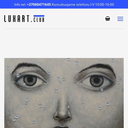
Skip
Info tel:
+37060471645
Konsultuojame telefonu I-V 10:00-16:00
to
content