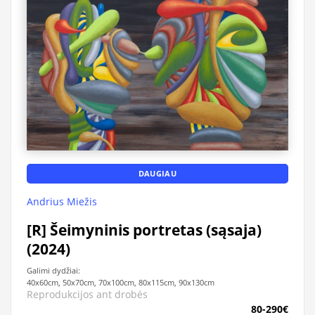
DAUGIAU
Andrius Miežis
[R] Šeimyninis portretas (sąsaja)
(2024)
Galimi dydžiai:
40x60cm, 50x70cm, 70x100cm, 80x115cm, 90x130cm
Reprodukcijos ant drobės
80-290€