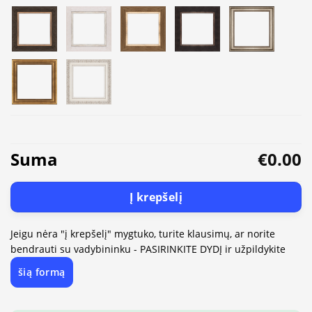
Suma
€0.00
Į krepšelį
Jeigu nėra "į krepšelį" mygtuko, turite klausimų, ar norite
bendrauti su vadybininku - PASIRINKITE DYDĮ ir užpildykite
šią formą