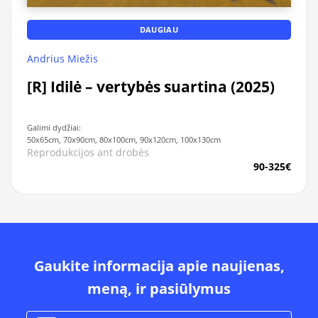
DAUGIAU
Andrius Miežis
[R] Idilė – vertybės suartina (2025)
Galimi dydžiai:
50x65cm, 70x90cm, 80x100cm, 90x120cm, 100x130cm
Reprodukcijos ant drobės
90-325€
Gaukite informacija apie naujienas,
meną, ir pasiūlymus