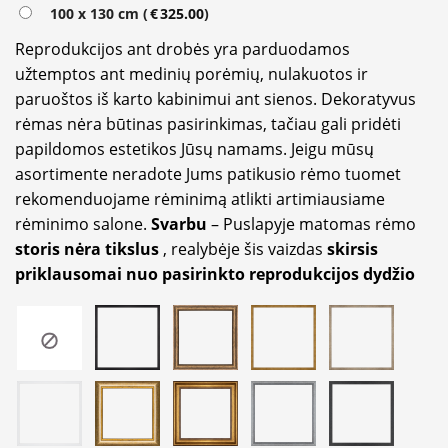
100 x 130 cm (
€
325.00
)
Reprodukcijos ant drobės yra parduodamos
užtemptos ant medinių porėmių, nulakuotos ir
paruoštos iš karto kabinimui ant sienos. Dekoratyvus
rėmas nėra būtinas pasirinkimas, tačiau gali pridėti
papildomos estetikos Jūsų namams. Jeigu mūsų
asortimente neradote Jums patikusio rėmo tuomet
rekomenduojame rėminimą atlikti artimiausiame
rėminimo salone.
Svarbu
– Puslapyje matomas rėmo
storis nėra tikslus
, realybėje šis vaizdas
skirsis
priklausomai nuo pasirinkto reprodukcijos dydžio