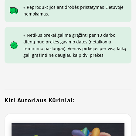
« Reprodukcijos ant drobės pristatymas Lietuvoje
nemokamas.
« Netikus prekei galima grąžinti per 10 darbo
dienų nuo prekės gavimo datos (netaikoma
rėminimo paslaugai). Vienas pirkėjas per visą laiką
gali grąžinti ne daugiau kaip dvi prekes
Kiti Autoriaus Kūriniai: