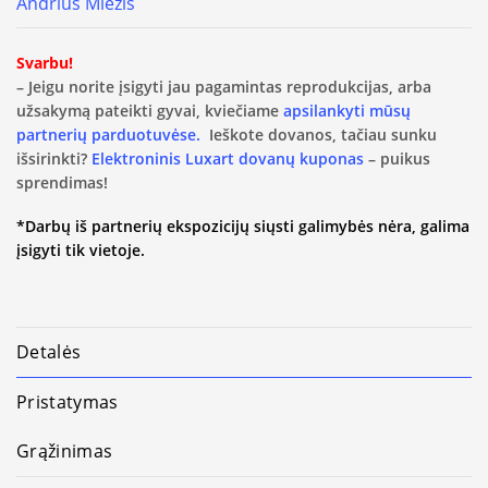
Andrius Miežis
Svarbu!
– Jeigu norite įsigyti jau pagamintas reprodukcijas, arba
užsakymą pateikti gyvai, kviečiame
apsilankyti mūsų
partnerių parduotuvėse.
Ieškote dovanos, tačiau sunku
išsirinkti?
Elektroninis Luxart dovanų kuponas
– puikus
sprendimas!
*Darbų iš partnerių ekspozicijų siųsti galimybės nėra, galima
įsigyti tik vietoje.
Detalės
Pristatymas
Grąžinimas