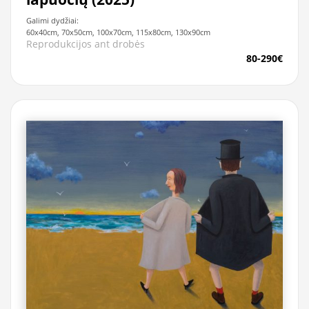
Galimi dydžiai:
60x40cm, 70x50cm, 100x70cm, 115x80cm, 130x90cm
Reprodukcijos ant drobės
80-290€