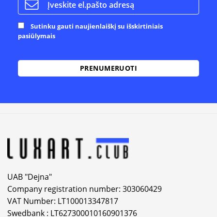
Sutinku gauti naujienlaiškį su išskirtiniais
pasiūlymais
Alternative:
UAB "Dejna"
Company registration number: 303060429
VAT Number: LT100013347817
Swedbank : LT627300010160901376