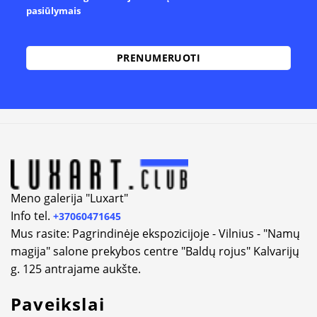
pasiūlymais
Meno galerija "Luxart"
Info tel.
+37060471645
Mus rasite: Pagrindinėje ekspozicijoje - Vilnius - "Namų
magija" salone prekybos centre "Baldų rojus" Kalvarijų
g. 125 antrajame aukšte.
Paveikslai