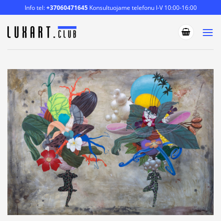
Skip
Info tel:
+37060471645
Konsultuojame telefonu I-V 10:00-16:00
to
content