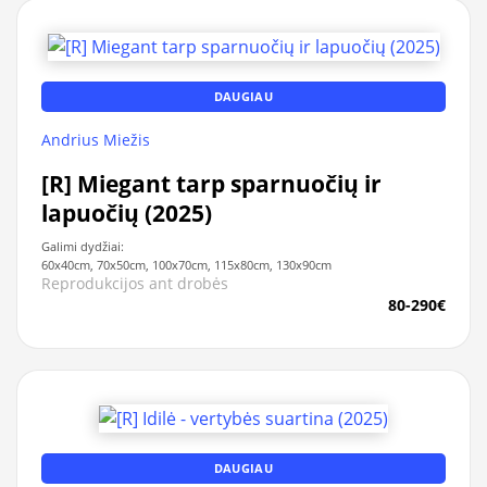
DAUGIAU
Andrius Miežis
[R] Miegant tarp sparnuočių ir
lapuočių (2025)
Galimi dydžiai:
60x40cm, 70x50cm, 100x70cm, 115x80cm, 130x90cm
Reprodukcijos ant drobės
80-290€
DAUGIAU