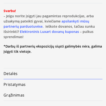
Svarbu!
– Jeigu norite įsigyti jau pagamintas reprodukcijas, arba
užsakymą pateikti gyvai, kviečiame
apsilankyti mūsų
partnerių parduotuvėse.
Ieškote dovanos, tačiau sunku
išsirinkti?
Elektroninis Luxart dovanų kuponas
– puikus
sprendimas!
*Darbų iš partnerių ekspozicijų siųsti galimybės nėra, galima
įsigyti tik vietoje.
Detalės
Pristatymas
Grąžinimas