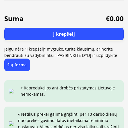
Suma
€0.00
Į krepšelį
Jeigu nėra "į krepšelį" mygtuko, turite klausimų, ar norite
bendrauti su vadybininku - PASIRINKITE DYDĮ ir užpildykite
šią formą
« Reprodukcijos ant drobės pristatymas Lietuvoje
nemokamas.
« Netikus prekei galima grąžinti per 10 darbo dienų
nuo prekės gavimo datos (netaikoma rėminimo
paslaugai). Vienas pirkėjas per visą laiką gali grąžinti