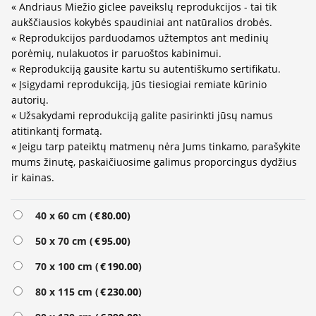
« Andriaus Miežio giclee paveikslų reprodukcijos - tai tik
aukščiausios kokybės spaudiniai ant natūralios drobės.
« Reprodukcijos parduodamos užtemptos ant medinių
porėmių, nulakuotos ir paruoštos kabinimui.
« Reprodukciją gausite kartu su autentiškumo sertifikatu.
« Įsigydami reprodukciją, jūs tiesiogiai remiate kūrinio
autorių.
« Užsakydami reprodukciją galite pasirinkti jūsų namus
atitinkantį formatą.
« Jeigu tarp pateiktų matmenų nėra Jums tinkamo, parašykite
mums žinutę, paskaičiuosime galimus proporcingus dydžius
ir kainas.
40 x 60 cm (
€
80.00
)
50 x 70 cm (
€
95.00
)
70 x 100 cm (
€
190.00
)
80 x 115 cm (
€
230.00
)