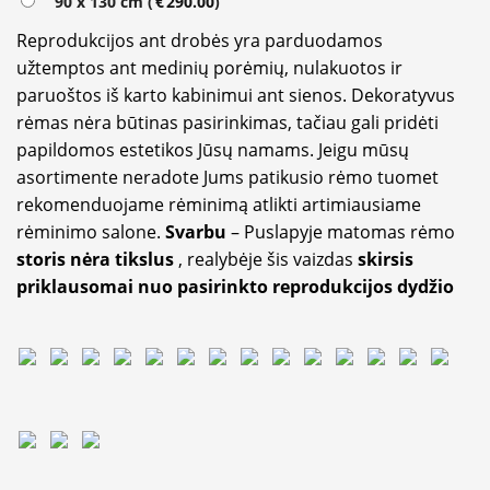
90 x 130 cm (
€
290.00
)
Reprodukcijos ant drobės yra parduodamos
užtemptos ant medinių porėmių, nulakuotos ir
paruoštos iš karto kabinimui ant sienos. Dekoratyvus
rėmas nėra būtinas pasirinkimas, tačiau gali pridėti
papildomos estetikos Jūsų namams. Jeigu mūsų
asortimente neradote Jums patikusio rėmo tuomet
rekomenduojame rėminimą atlikti artimiausiame
rėminimo salone.
Svarbu
– Puslapyje matomas rėmo
storis nėra tikslus
, realybėje šis vaizdas
skirsis
priklausomai nuo pasirinkto reprodukcijos dydžio