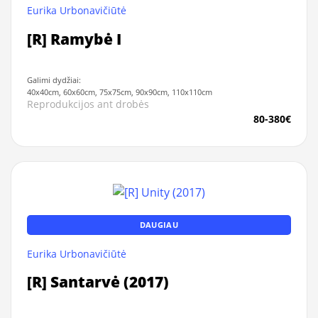
Eurika Urbonavičiūtė
[R] Ramybė I
Galimi dydžiai:
40x40cm, 60x60cm, 75x75cm, 90x90cm, 110x110cm
Reprodukcijos ant drobės
80-380€
DAUGIAU
Eurika Urbonavičiūtė
[R] Santarvė (2017)