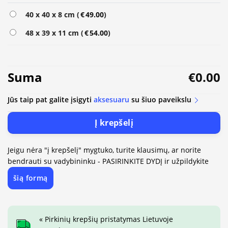
Alternative:
40 x 40 x 8 cm (
€
49.00
)
48 x 39 x 11 cm (
€
54.00
)
Suma
€0.00
Jūs taip pat galite įsigyti
aksesuaru
su šiuo paveikslu
Į krepšelį
Jeigu nėra "į krepšelį" mygtuko, turite klausimų, ar norite
bendrauti su vadybininku - PASIRINKITE DYDĮ ir užpildykite
šią formą
« Pirkinių krepšių pristatymas Lietuvoje