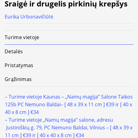
Sraigė ir drugelis pirkinių krepšys
Eurika Urbonavičiūtė
Turime vietoje
Detalės
Pristatymas
Grąžinimas
– Turime vietoje
Kaunas – „Namų magija“ Salone Taikos
125b PC Nemuno Baldai
– [ 48 x 39 x 11 cm ] €39 ir [ 40 x
40 x 8 cm ] €34
– Turime vietoje „Namų magija” salone, adresu
Justiniškių g. 79, PC Nemuno Baldai, Vilnius – [ 48 x 39 x
11 cm ] €39 ir [ 40 x 40 x 8 cm ] €34