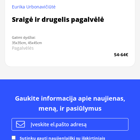
Eurika Urbonavičiūtė
Sraigė ir drugelis pagalvėlė
Galimi dydžiai:
35x35cm, 45x45cm
Pagalvėlės
54-64€
Gaukite informacija apie naujienas,
meną, ir pasiūlymus
Sutinku gauti naujienlaiškį su išskirtiniais