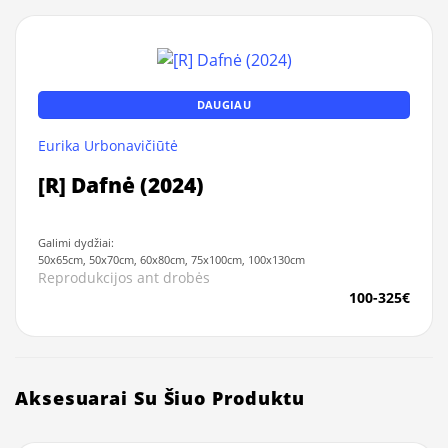
DAUGIAU
Eurika Urbonavičiūtė
[R] Dafnė (2024)
Galimi dydžiai:
50x65cm, 50x70cm, 60x80cm, 75x100cm, 100x130cm
Reprodukcijos ant drobės
100-325€
Aksesuarai Su Šiuo Produktu