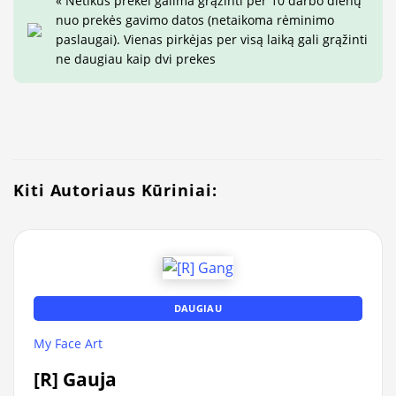
« Netikus prekei galima grąžinti per 10 darbo dienų
nuo prekės gavimo datos (netaikoma rėminimo
paslaugai). Vienas pirkėjas per visą laiką gali grąžinti
ne daugiau kaip dvi prekes
Kiti Autoriaus Kūriniai:
DAUGIAU
My Face Art
[R] Gauja