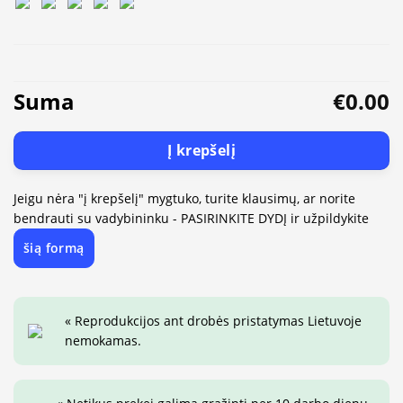
Suma
€0.00
Į krepšelį
Jeigu nėra "į krepšelį" mygtuko, turite klausimų, ar norite
bendrauti su vadybininku - PASIRINKITE DYDĮ ir užpildykite
šią formą
« Reprodukcijos ant drobės pristatymas Lietuvoje
nemokamas.