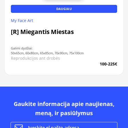
DAUGIAU
My Face Art
[R] Miegantis Miestas
Galimi dydžiai:
50x65cm, 60x80cm, 65x85cm, 70x90cm, 75x100cm
Reprodukcijos ant drobės
100-225€
Gaukite informacija apie naujienas,
meną, ir pasiūlymus