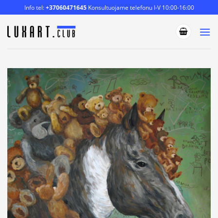
Skip
Info tel:
+37060471645
Konsultuojame telefonu I-V 10:00-16:00
to
content