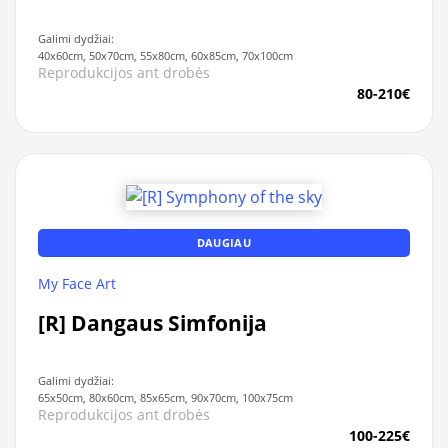
Galimi dydžiai:
40x60cm, 50x70cm, 55x80cm, 60x85cm, 70x100cm
Reprodukcijos ant drobės
80-210€
DAUGIAU
My Face Art
[R] Dangaus Simfonija
Galimi dydžiai:
65x50cm, 80x60cm, 85x65cm, 90x70cm, 100x75cm
Reprodukcijos ant drobės
100-225€