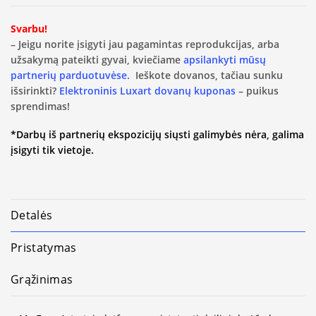
Svarbu!
– Jeigu norite įsigyti jau pagamintas reprodukcijas, arba
užsakymą pateikti gyvai, kviečiame
apsilankyti mūsų
partnerių parduotuvėse.
Ieškote dovanos, tačiau sunku
išsirinkti?
Elektroninis Luxart dovanų kuponas
– puikus
sprendimas!
*Darbų iš partnerių ekspozicijų siųsti galimybės nėra, galima
įsigyti tik vietoje.
Detalės
Pristatymas
Grąžinimas