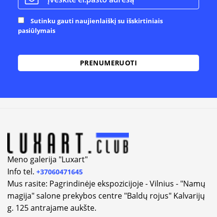
Sutinku gauti naujienlaiškį su išskirtiniais
pasiūlymais
Meno galerija "Luxart"
Info tel.
+37060471645
Mus rasite: Pagrindinėje ekspozicijoje - Vilnius - "Namų
magija" salone prekybos centre "Baldų rojus" Kalvarijų
g. 125 antrajame aukšte.