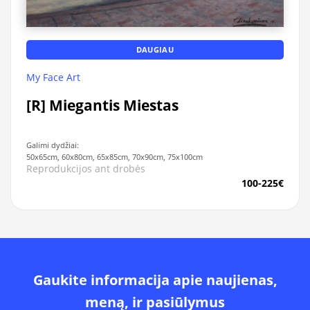
DAUGIAU
My Face Art
[R] Miegantis Miestas
Galimi dydžiai:
50x65cm, 60x80cm, 65x85cm, 70x90cm, 75x100cm
Reprodukcijos ant drobės
100-225€
Gaukite informacija apie naujienas,
meną, ir pasiūlymus