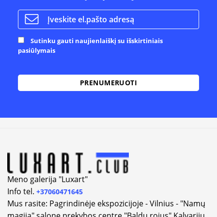
Sutinku gauti naujienlaiškį su išskirtiniais
pasiūlymais
Alternative:
Meno galerija "Luxart"
Info tel.
+37060471645
Mus rasite: Pagrindinėje ekspozicijoje - Vilnius - "Namų
magija" salone prekybos centre "Baldų rojus" Kalvarijų