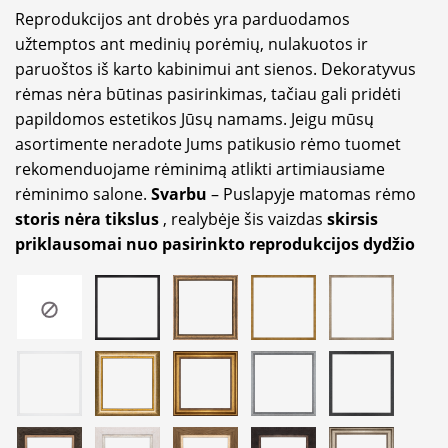
Reprodukcijos ant drobės yra parduodamos
užtemptos ant medinių porėmių, nulakuotos ir
paruoštos iš karto kabinimui ant sienos. Dekoratyvus
rėmas nėra būtinas pasirinkimas, tačiau gali pridėti
papildomos estetikos Jūsų namams. Jeigu mūsų
asortimente neradote Jums patikusio rėmo tuomet
rekomenduojame rėminimą atlikti artimiausiame
rėminimo salone.
Svarbu
– Puslapyje matomas rėmo
storis nėra tikslus
, realybėje šis vaizdas
skirsis
priklausomai nuo pasirinkto reprodukcijos dydžio