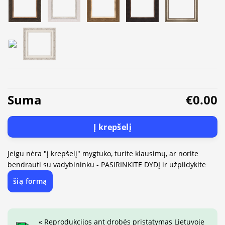
Suma
€0.00
Į krepšelį
Jeigu nėra "į krepšelį" mygtuko, turite klausimų, ar norite
bendrauti su vadybininku - PASIRINKITE DYDĮ ir užpildykite
šią formą
« Reprodukcijos ant drobės pristatymas Lietuvoje