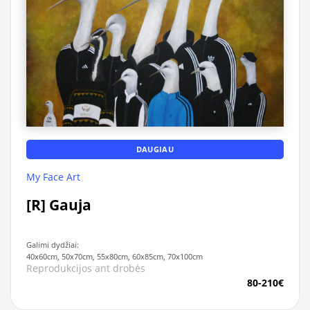
DAUGIAU
My Face Art
[R] Gauja
Galimi dydžiai:
40x60cm, 50x70cm, 55x80cm, 60x85cm, 70x100cm
Reprodukcijos ant drobės
80-210€