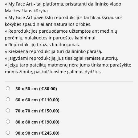
« My Face Art - tai platforma, pristatanti dailininko Vlado
Mackevičiaus kūrybą.
« My Face Art paveikslų reprodukcijos tai tik aukščiausios
kokybės spaudiniai ant natūralios drobės.
« Reprodukcijos parduodamos užtemptos ant medinių
porėmių, nulakuotos ir paruoštos kabinimui.
« Reprodukcijų tiražas limituojamas.
« Kiekviena reprodukcija turi dailininko parašą.
« Įsigydami reprodukciją, jūs tiesiogiai remiate autorių.
« Jeigu tarp pateiktų matmenų nėra Jums tinkamo, parašykite
mums žinutę, paskaičiuosime galimus dydžius.
Alternative:
50 x 50 cm (
€
80.00
)
60 x 60 cm (
€
110.00
)
70 x 70 cm (
€
150.00
)
80 x 80 cm (
€
190.00
)
90 x 90 cm (
€
245.00
)