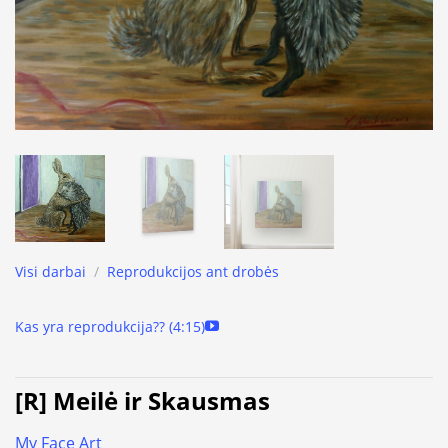
Visi darbai
/
Reprodukcijos ant drobės
Kas yra reprodukcija?? (4:15)
[R] Meilė ir Skausmas
My Face Art