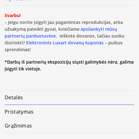
Svarbu!
– Jeigu norite įsigyti jau pagamintas reprodukcijas, arba
užsakymą pateikti gyvai, kviečiame
apsilankyti mūsų
partnerių parduotuvėse.
Ieškote dovanos, tačiau sunku
išsirinkti?
Elektroninis Luxart dovanų kuponas
– puikus
sprendimas!
*Darbų iš partnerių ekspozicijų siųsti galimybės nėra, galima
įsigyti tik vietoje.
Detalės
Pristatymas
Grąžinimas