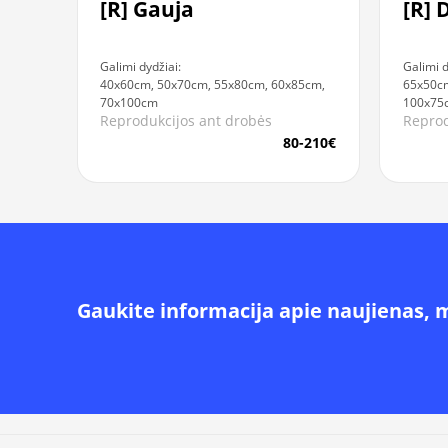
[R] Gauja
[R] 
Galimi dydžiai:
Galimi d
40x60cm, 50x70cm, 55x80cm, 60x85cm,
65x50cm
70x100cm
100x75
Reprodukcijos ant drobės
Reprod
80-210€
Gaukite informacija apie naujienas, 
Alternative: