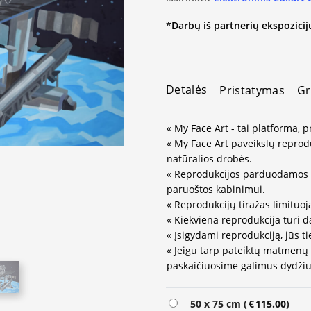
*Darbų iš partnerių ekspozicijų
Detalės
Pristatymas
Gr
« My Face Art - tai platforma, 
« My Face Art paveikslų reprodu
natūralios drobės.
« Reprodukcijos parduodamos 
paruoštos kabinimui.
« Reprodukcijų tiražas limituo
« Kiekviena reprodukcija turi d
« Įsigydami reprodukciją, jūs ti
« Jeigu tarp pateiktų matmenų
paskaičiuosime galimus dydžiu
Alternative:
50 x 75 cm (
€
115.00
)