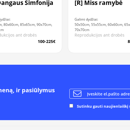
Dangaus Simfonija
[R] Miss ramybė
ydžiai:
Galimi dydžiai:
, 80x60cm, 85x65cm, 90x70cm,
50x50cm, 55x55cm, 60x60cm, 65
cm
70x70cm
ukcijos ant drobės
Reprodukcijos ant drobės
100-225€
8
meną, ir pasiūlymus
Sutinku gauti naujienlaiškį s