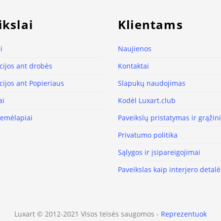
ikslai
Klientams
i
Naujienos
ijos ant drobės
Kontaktai
ijos ant Popieriaus
Slapukų naudojimas
ai
Kodėl Luxart.club
žemėlapiai
Paveikslų pristatymas ir grąži
Privatumo politika
Sąlygos ir įsipareigojimai
Paveikslas kaip interjero detalė
Luxart © 2012-2021 Visos teisės saugomos -
Reprezentuok