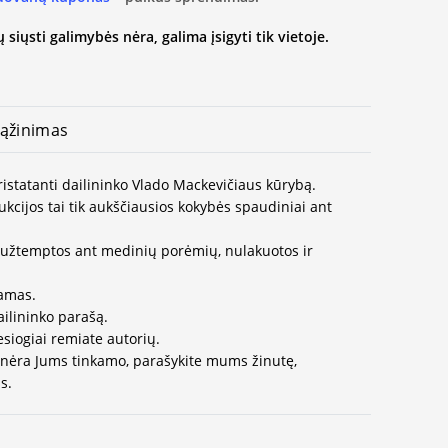
 siųsti galimybės nėra, galima įsigyti tik vietoje.
ąžinimas
pristatanti dailininko Vlado Mackevičiaus kūrybą.
kcijos tai tik aukščiausios kokybės spaudiniai ant
užtemptos ant medinių porėmių, nulakuotos ir
jamas.
ailininko parašą.
esiogiai remiate autorių.
 nėra Jums tinkamo, parašykite mums žinutę,
s.