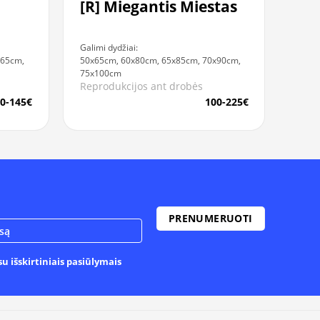
[R] Miegantis Miestas
Galimi dydžiai:
x65cm,
50x65cm, 60x80cm, 65x85cm, 70x90cm,
75x100cm
Reprodukcijos ant drobės
0-145€
100-225€
u išskirtiniais pasiūlymais