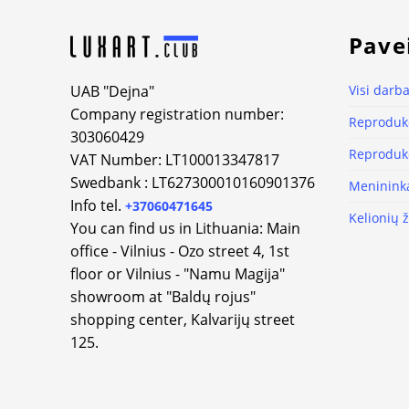
Pave
UAB "Dejna"
Visi darba
Company registration number:
Reprodukc
303060429
Reprodukc
VAT Number: LT100013347817
Swedbank : LT627300010160901376
Meninink
Info tel.
+37060471645
Kelionių 
You can find us in Lithuania: Main
office - Vilnius - Ozo street 4, 1st
floor or Vilnius - "Namu Magija"
showroom at "Baldų rojus"
shopping center, Kalvarijų street
125.