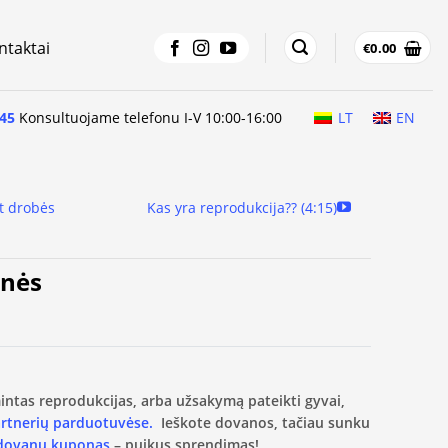
ntaktai
€
0.00
45
Konsultuojame telefonu I-V 10:00-16:00
LT
EN
t drobės
Kas yra reprodukcija?? (4:15)
ynės
amintas reprodukcijas, arba užsakymą pateikti gyvai,
artnerių parduotuvėse.
Ieškote dovanos, tačiau sunku
 dovanų kuponas
– puikus sprendimas!