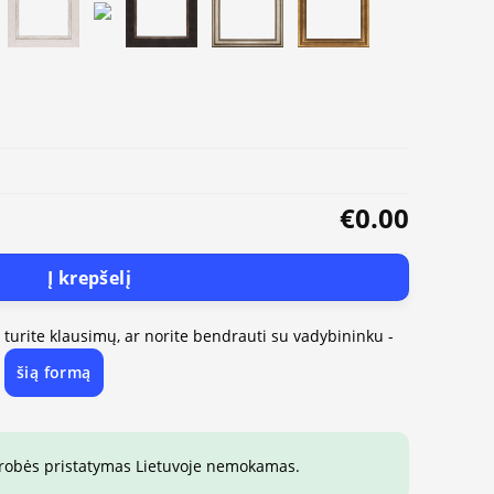
€0.00
Į krepšelį
, turite klausimų, ar norite bendrauti su vadybininku -
šią formą
e
drobės pristatymas Lietuvoje nemokamas.