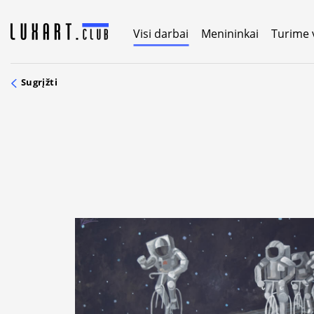
Skip
to
Visi darbai
Menininkai
Turime 
content
Sugrįžti