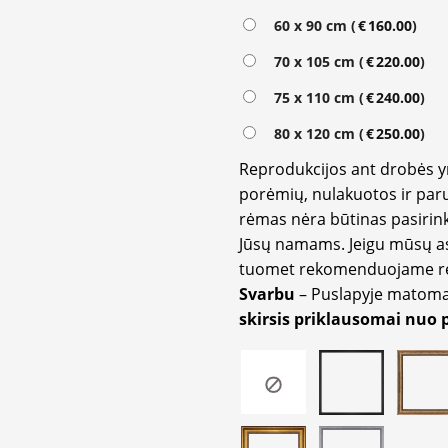
60 x 90 cm (
€
160.00
)
70 x 105 cm (
€
220.00
)
75 x 110 cm (
€
240.00
)
80 x 120 cm (
€
250.00
)
Reprodukcijos ant drobės 
porėmių, nulakuotos ir paru
rėmas nėra būtinas pasirink
Jūsų namams. Jeigu mūsų a
tuomet rekomenduojame rėm
Svarbu
– Puslapyje matom
skirsis priklausomai nuo 