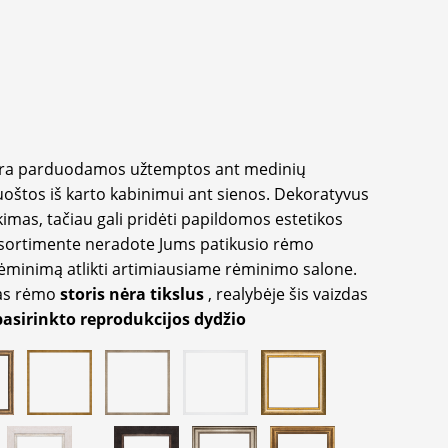
yra parduodamos užtemptos ant medinių
oštos iš karto kabinimui ant sienos. Dekoratyvus
imas, tačiau gali pridėti papildomos estetikos
sortimente neradote Jums patikusio rėmo
inimą atlikti artimiausiame rėminimo salone.
as rėmo
storis nėra tikslus
, realybėje šis vaizdas
pasirinkto reprodukcijos dydžio