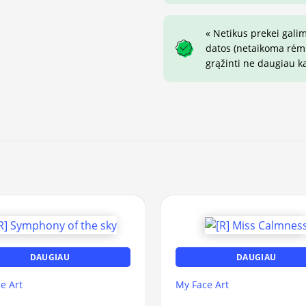
« Netikus prekei gali
datos (netaikoma rėmin
grąžinti ne daugiau k
DAUGIAU
DAUGIAU
e Art
My Face Art