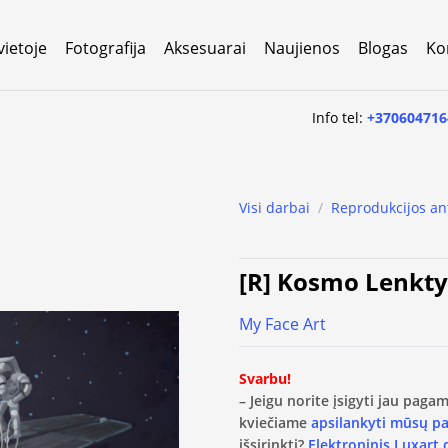
vietoje
Fotografija
Aksesuarai
Naujienos
Blogas
Ko
Info tel:
+370604716
Visi darbai
/
Reprodukcijos an
[R] Kosmo Lenkt
My Face Art
Svarbu!
– Jeigu norite įsigyti jau pag
kviečiame
apsilankyti mūsų p
išsirinkti?
Elektroninis Luxart