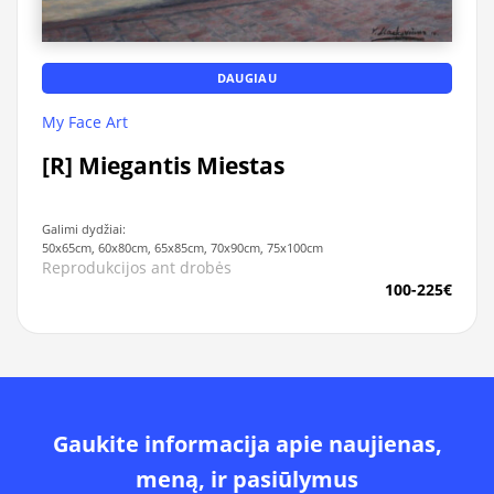
DAUGIAU
My Face Art
[R] Miegantis Miestas
Galimi dydžiai:
50x65cm, 60x80cm, 65x85cm, 70x90cm, 75x100cm
Reprodukcijos ant drobės
100-225€
Gaukite informacija apie naujienas,
meną, ir pasiūlymus