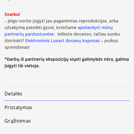
Svarbu!
– Jeigu norite įsigyti jau pagamintas reprodukcijas, arba
užsakymą pateikti gyvai, kviečiame
apsilankyti mūsų
partnerių parduotuvėse.
Ieškote dovanos, tačiau sunku
išsirinkti?
Elektroninis Luxart dovanų kuponas
– puikus
sprendimas!
*Darbų iš partnerių ekspozicijų siųsti galimybės nėra, galima
įsigyti tik vietoje.
Detalės
Pristatymas
Grąžinimas