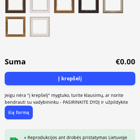
Suma
€0.00
Į krepšelį
Jeigu nėra "į krepšelį" mygtuko, turite klausimų, ar norite
bendrauti su vadybininku - PASIRINKITE DYDĮ ir užpildykite
šią formą
« Reprodukcijos ant drobės pristatymas Lietuvoje