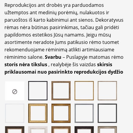
Reprodukcijos ant drobės yra parduodamos
užtemptos ant medinių porėmių, nulakuotos ir
paruoštos iš karto kabinimui ant sienos. Dekoratyvus
rėmas nėra būtinas pasirinkimas, tačiau gali pridėti
papildomos estetikos Jūsų namams. Jeigu mūsų
asortimente neradote Jums patikusio rėmo tuomet
rekomenduojame rėminimą atlikti artimiausiame
rėminimo salone.
Svarbu
– Puslapyje matomas rėmo
storis nėra tikslus
, realybėje šis vaizdas
skirsis
priklausomai nuo pasirinkto reprodukcijos dydžio