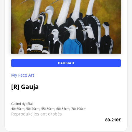
DAUGIAU
My Face Art
[R] Gauja
Galimi dydžiai:
40x60cm, 50x70cm, 55x80cm, 60x85cm, 70x100cm
Reprodukcijos ant drobės
80-210€