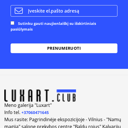
Sutinku gauti naujienlaiškį su išskirtiniais
pasiūlymais
Alternative:
Meno galerija "Luxart"
Info tel.
+37060471645
Mus rasite: Pagrindinėje ekspozicijoje - Vilnius - "Namų
magija" salone prekybos centre "Baldų rojus" Kalvarijų