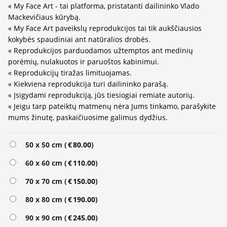
« My Face Art - tai platforma, pristatanti dailininko Vlado
Mackevičiaus kūrybą.
« My Face Art paveikslų reprodukcijos tai tik aukščiausios
kokybės spaudiniai ant natūralios drobės.
« Reprodukcijos parduodamos užtemptos ant medinių
porėmių, nulakuotos ir paruoštos kabinimui.
« Reprodukcijų tiražas limituojamas.
« Kiekviena reprodukcija turi dailininko parašą.
« Įsigydami reprodukciją, jūs tiesiogiai remiate autorių.
« Jeigu tarp pateiktų matmenų nėra Jums tinkamo, parašykite
mums žinutę, paskaičiuosime galimus dydžius.
Alternative:
50 x 50 cm (
€
80.00
)
60 x 60 cm (
€
110.00
)
70 x 70 cm (
€
150.00
)
80 x 80 cm (
€
190.00
)
90 x 90 cm (
€
245.00
)