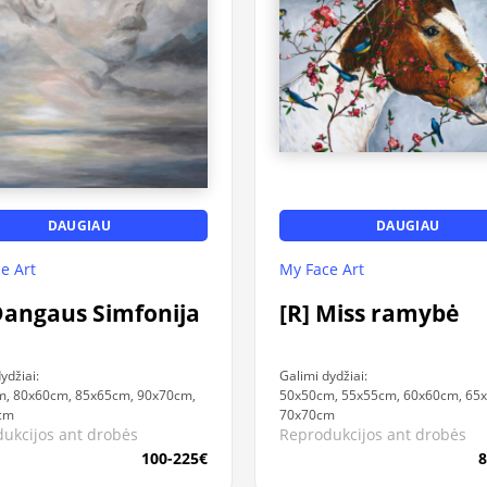
DAUGIAU
DAUGIAU
My Face Art
e Art
[R] Miss ramybė
Dangaus Simfonija
Galimi dydžiai:
ydžiai:
50x50cm, 55x55cm, 60x60cm, 65
, 80x60cm, 85x65cm, 90x70cm,
70x70cm
cm
Reprodukcijos ant drobės
ukcijos ant drobės
8
100-225€