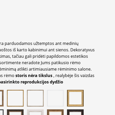
yra parduodamos užtemptos ant medinių
oštos iš karto kabinimui ant sienos. Dekoratyvus
imas, tačiau gali pridėti papildomos estetikos
sortimente neradote Jums patikusio rėmo
inimą atlikti artimiausiame rėminimo salone.
as rėmo
storis nėra tikslus
, realybėje šis vaizdas
pasirinkto reprodukcijos dydžio