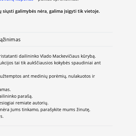
 siųsti galimybės nėra, galima įsigyti tik vietoje.
ąžinimas
pristatanti dailininko Vlado Mackevičiaus kūrybą.
kcijos tai tik aukščiausios kokybės spaudiniai ant
užtemptos ant medinių porėmių, nulakuotos ir
jamas.
ailininko parašą.
esiogiai remiate autorių.
 nėra Jums tinkamo, parašykite mums žinutę,
s.