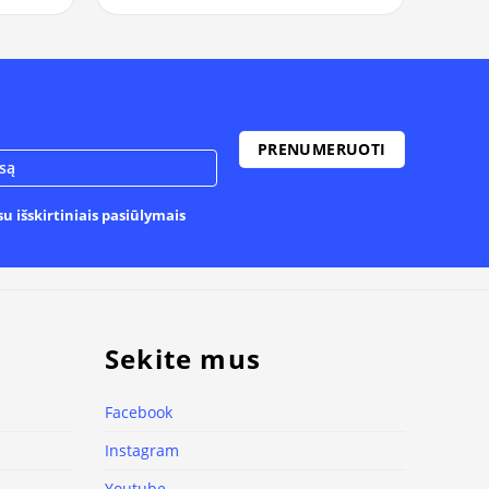
u išskirtiniais pasiūlymais
Sekite mus
Facebook
Instagram
Youtube