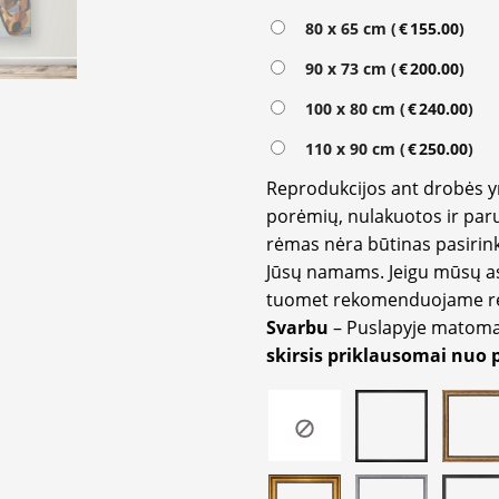
80 x 65 cm (
€
155.00
)
90 x 73 cm (
€
200.00
)
100 x 80 cm (
€
240.00
)
110 x 90 cm (
€
250.00
)
Reprodukcijos ant drobės 
porėmių, nulakuotos ir paru
rėmas nėra būtinas pasirink
Jūsų namams. Jeigu mūsų a
tuomet rekomenduojame rėm
Svarbu
– Puslapyje matom
skirsis priklausomai nuo 