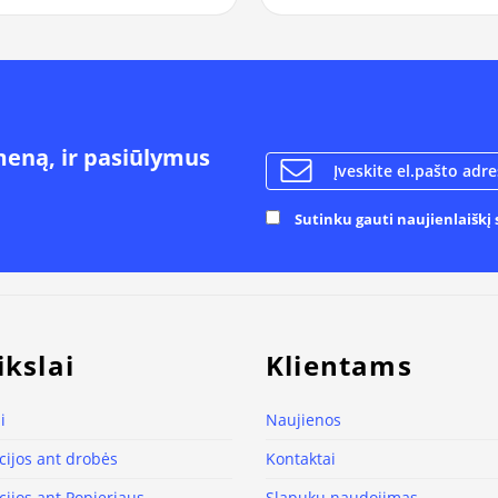
meną, ir pasiūlymus
Sutinku gauti naujienlaiškį s
ikslai
Klientams
i
Naujienos
ijos ant drobės
Kontaktai
ijos ant Popieriaus
Slapukų naudojimas