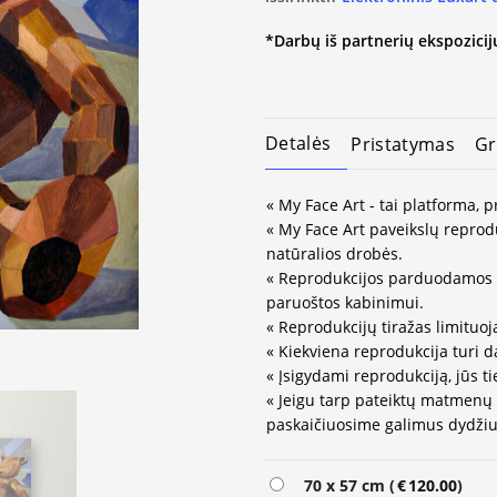
*Darbų iš partnerių ekspozicijų
Detalės
Pristatymas
Gr
« My Face Art - tai platforma, 
« My Face Art paveikslų reprodu
natūralios drobės.
« Reprodukcijos parduodamos 
paruoštos kabinimui.
« Reprodukcijų tiražas limituo
« Kiekviena reprodukcija turi d
« Įsigydami reprodukciją, jūs ti
« Jeigu tarp pateiktų matmenų
paskaičiuosime galimus dydžiu
Alternative:
70 x 57 cm (
€
120.00
)