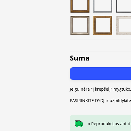
Suma
Jeigu nėra "į krepšelį" mygtuko
PASIRINKITE DYDĮ ir užpildykit
« Reprodukcijos ant 