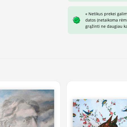
« Netikus prekei gali
datos (netaikoma rėmin
grąžinti ne daugiau k