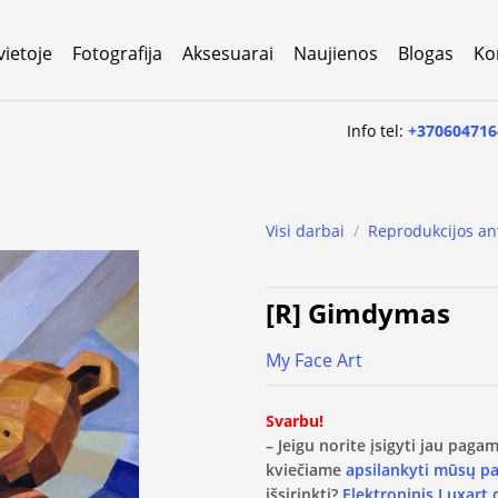
vietoje
Fotografija
Aksesuarai
Naujienos
Blogas
Ko
Info tel:
+370604716
Visi darbai
/
Reprodukcijos an
[R] Gimdymas
My Face Art
Svarbu!
– Jeigu norite įsigyti jau pag
kviečiame
apsilankyti mūsų p
išsirinkti?
Elektroninis Luxart