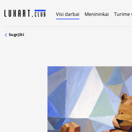
Skip
to
Visi darbai
Menininkai
Turime 
content
Sugrįžti