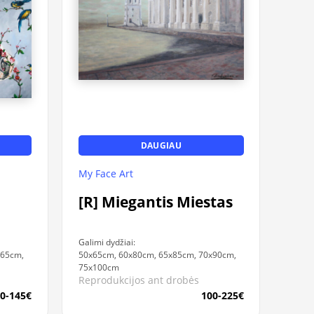
DAUGIAU
My Face Art
[R] Miegantis Miestas
Galimi dydžiai:
x65cm,
50x65cm, 60x80cm, 65x85cm, 70x90cm,
75x100cm
Reprodukcijos ant drobės
0-145€
100-225€