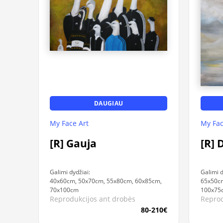
DAUGIAU
My Face Art
My Fac
[R] Gauja
[R] 
Galimi dydžiai:
Galimi d
40x60cm, 50x70cm, 55x80cm, 60x85cm,
65x50cm
70x100cm
100x75
Reprodukcijos ant drobės
Reprod
80-210€