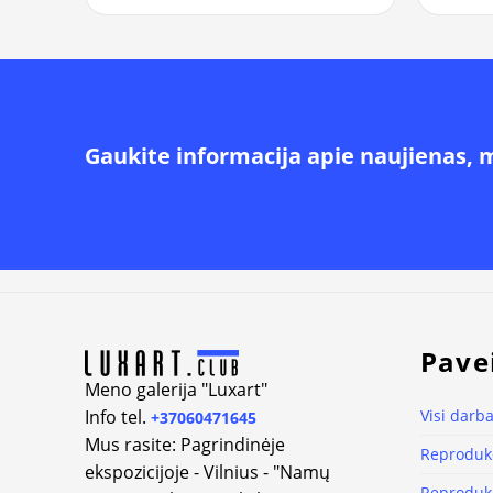
Gaukite informacija apie naujienas, 
Alternative:
Pave
Meno galerija "Luxart"
Info tel.
Visi darba
+37060471645
Mus rasite: Pagrindinėje
Reprodukc
ekspozicijoje - Vilnius - "Namų
Reprodukc