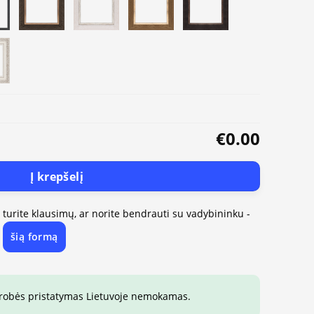
€0.00
Į krepšelį
, turite klausimų, ar norite bendrauti su vadybininku -
šią formą
e
drobės pristatymas Lietuvoje nemokamas.