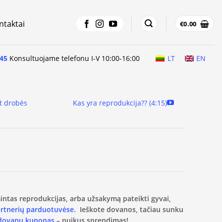
ntaktai
€
0.00
45
Konsultuojame telefonu I-V 10:00-16:00
LT
EN
t drobės
Kas yra reprodukcija?? (4:15)
amintas reprodukcijas, arba užsakymą pateikti gyvai,
artnerių parduotuvėse.
Ieškote dovanos, tačiau sunku
 dovanų kuponas
– puikus sprendimas!