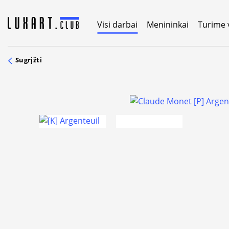
Skip
to
Visi darbai
Menininkai
Turime 
content
Sugrįžti