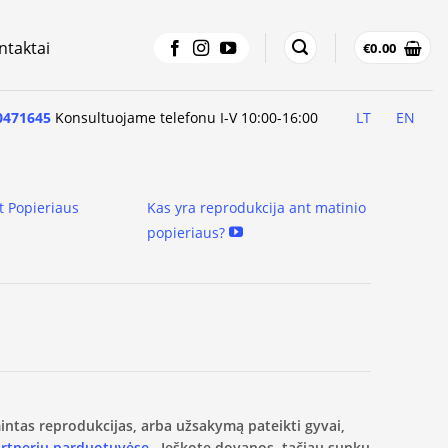
ntaktai
€
0.00
0471645
Konsultuojame telefonu I-V 10:00-16:00
LT
EN
t Popieriaus
Kas yra reprodukcija ant matinio
popieriaus?
amintas reprodukcijas, arba užsakymą pateikti gyvai,
artnerių parduotuvėse.
Ieškote dovanos, tačiau sunku