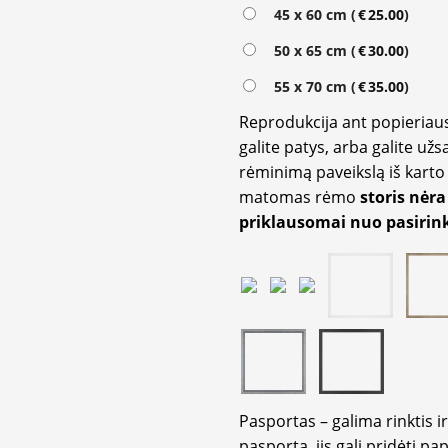
Alternative:
45 x 60 cm (
€
25.00
)
50 x 65 cm (
€
30.00
)
55 x 70 cm (
€
35.00
)
Reprodukcija ant popieriaus
galite patys, arba galite užs
rėminimą paveikslą iš karto 
matomas rėmo
storis nėra
priklausomai nuo pasirink
Pasportas – galima rinktis 
pasportą, jis gali pridėti p