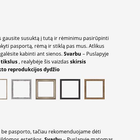
 gausite susuktą į tutą ir rėminimu pasirūpinti
akyti pasportą, rėmą ir stiklą pas mus. Atlikus
galėsite kabinti ant sienos.
Svarbu
– Puslapyje
 tikslus
, realybėje šis vaizdas
skirsis
to reprodukcijos dydžio
ir be pasporto, tačiau rekomenduojame dėti
apildomos estetikos.
Svarbu
– Puslapyje matomas