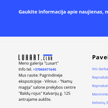
Gaukite informacija apie naujienas, 
Alternative:
Pave
Meno galerija "Luxart"
Info tel.
Visi darba
+37060471645
Mus rasite: Pagrindinėje
Reprodukc
ekspozicijoje - Vilnius - "Namų
Reprodukc
magija" salone prekybos centre
"Baldų rojus" Kalvarijų g. 125
Meninink
antrajame aukšte.
Kelionių 