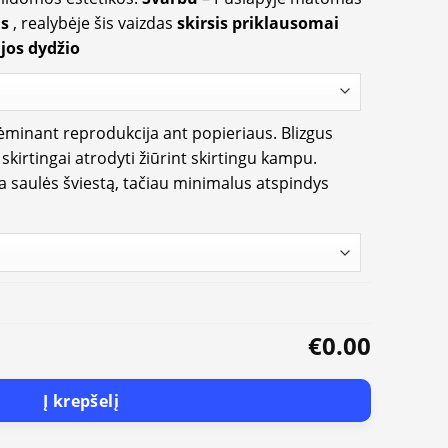
us
, realybėje šis vaizdas
skirsis priklausomai
jos dydžio
rėminant reprodukcija ant popieriaus. Blizgus
i skirtingai atrodyti žiūrint skirtingu kampu.
ia saulės šviestą, tačiau minimalus atspindys
€0.00
Į krepšelį