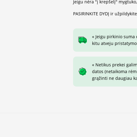
Jeigu nėra "į krepšelį" mygtuko
PASIRINKITE DYDĮ ir užpildykit
« Jeigu pirkinio suma
kitu atveju pristatymo
« Netikus prekei gali
datos (netaikoma rėmin
grąžinti ne daugiau k