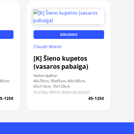
DAUGIAU
Claude Monet
[K] Šieno kupetos
(vasaros pabaiga)
Galimi dydžiai:
x95cm,
40x70cm, 50x85cm, 60x100cm,
65x110cm, 70x120cm
Klasikų Meno Reprodukcijos
5-125€
45-125€