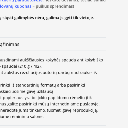
 dovanų kuponas
– puikus sprendimas!
 siųsti galimybės nėra, galima įsigyti tik vietoje.
ąžinimas
spausdinami aukščiausios kokybės spauda ant kokybiško
 spaudai (210 g / m2).
t aukštos rezoliucijos autorių darbų nuotraukas iš
rinkti iš standartinių formatų arba pasirinkti
paskaičiuosime gavę užklausą.
t popieriaus yra be jokių papildomų rėmelių (tik
us galite pasirinkti mūsų internetiniame puslapyje.
neradote Jums tinkamo, tuomet, gavę reprodukciją,
ausiame rėminimo salone.