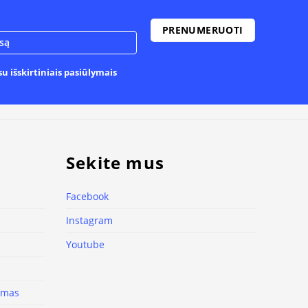
u išskirtiniais pasiūlymais
Sekite mus
Facebook
Instagram
Youtube
nimas