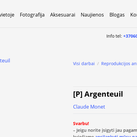
vietoje
Fotografija
Aksesuarai
Naujienos
Blogas
Ko
Info tel:
+3706
Visi darbai
/
Reprodukcijos an
[P] Argenteuil
Claude Monet
Svarbu!
– Jeigu norite įsigyti jau pag
kviečiame
apsilankyti mūsų p