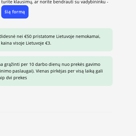
, turite klausimų, ar norite bendrauti su vadybininku -
šią formą
e
 didesnė nei €50 pristatome Lietuvoje nemokamai,
 kaina visoje Lietuvoje €3.
ma grąžinti per 10 darbo dienų nuo prekės gavimo
imo paslaugai). Vienas pirkėjas per visą laiką gali
aip dvi prekes