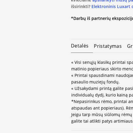
išsirinkti?
Elektroninis Luxart
*Darbų iš partnerių ekspozicijų
Detalės
Pristatymas
Gr
« Visi senųjų klasikų printai 
matinio popieriaus skirto meno
« Printai spausdinami naudojan
pasaulio muziejų fondų.
« Užsakydami printą galite pasi
individualų dydį, kurio kainą 
*Nepasirinkus rėmo, printai an
atspaudas ant popieriaus). Rėm
Jeigu tarp mūsų siūlomų rėmų 
galite tai atlikti patys artimi