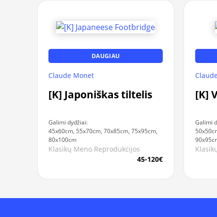
DAUGIAU
Claude Monet
Claud
[K] Japoniškas tiltelis
[K] 
Galimi dydžiai:
Galimi d
45x60cm, 55x70cm, 70x85cm, 75x95cm,
50x50cm
80x100cm
90x95c
Klasikų Meno Reprodukcijos
Klasik
45-120€