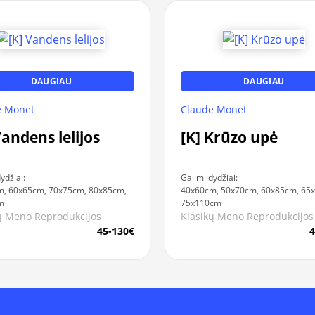
DAUGIAU
DAUGIAU
e Monet
Claude Monet
Vandens lelijos
[K] Krūzo upė
ydžiai:
Galimi dydžiai:
, 60x65cm, 70x75cm, 80x85cm,
40x60cm, 50x70cm, 60x85cm, 65
m
75x110cm
ų Meno Reprodukcijos
Klasikų Meno Reprodukcijos
45-130€
4