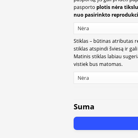
pasporto
plotis nėra tiksl
nuo pasirinkto reprodukci
Stiklas – būtinas atributas 
stiklas atspindi šviesą ir gal
Matinis stiklas labiau suger
vistiek bus matomas.
Suma