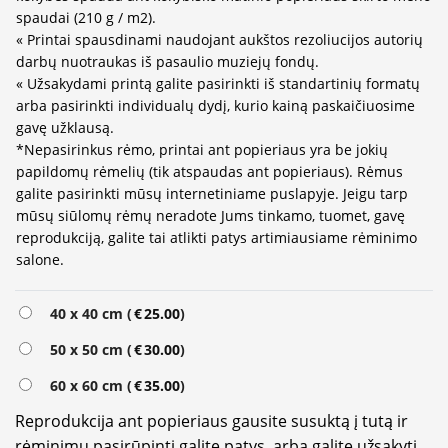
spaudai (210 g / m2).
« Printai spausdinami naudojant aukštos rezoliucijos autorių
darbų nuotraukas iš pasaulio muziejų fondų.
« Užsakydami printą galite pasirinkti iš standartinių formatų
arba pasirinkti individualų dydį, kurio kainą paskaičiuosime
gavę užklausą.
*Nepasirinkus rėmo, printai ant popieriaus yra be jokių
papildomų rėmelių (tik atspaudas ant popieriaus). Rėmus
galite pasirinkti mūsų internetiniame puslapyje. Jeigu tarp
mūsų siūlomų rėmų neradote Jums tinkamo, tuomet, gavę
reprodukciją, galite tai atlikti patys artimiausiame rėminimo
salone.
Alternative:
40 x 40 cm (
€
25.00
)
50 x 50 cm (
€
30.00
)
60 x 60 cm (
€
35.00
)
Reprodukcija ant popieriaus gausite susuktą į tutą ir
rėminimu pasirūpinti galite patys, arba galite užsakyti