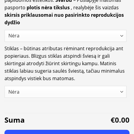
pasporto
plotis nėra tikslus
, realybėje šis vaizdas
skirsis priklausomai nuo pasirinkto reprodukcijos
dydžio
Stiklas – būtinas atributas rėminant reprodukcija ant
popieriaus. Blizgus stiklas atspindi šviesą ir gali
skirtingai atrodyti žiūrint skirtingu kampu. Matinis
stiklas labiau sugeria saulės šviestą, tačiau minimalus
atspindys vistiek bus matomas.
Suma
€0.00