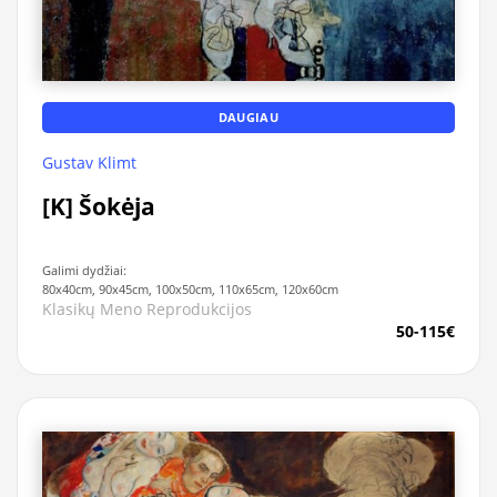
DAUGIAU
Gustav Klimt
[K] Šokėja
Galimi dydžiai:
80x40cm, 90x45cm, 100x50cm, 110x65cm, 120x60cm
Klasikų Meno Reprodukcijos
50-115€