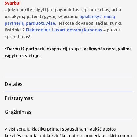
Svarbu!
– Jeigu norite įsigyti jau pagamintas reprodukcijas, arba
užsakymą pateikti gyvai, kviečiame
apsilankyti mūsų
partnerių parduotuvėse.
Ieškote dovanos, tačiau sunku
išsirinkti?
Elektroninis Luxart dovanų kuponas
– puikus
sprendimas!
*Darbų iš partnerių ekspozicijų siųsti galimybės nėra, galima
įsigyti tik vietoje.
Detalės
Pristatymas
Grąžinimas
« Visi senųjų klasikų printai spausdinami aukščiausios
kokybės spauda ant kokybiško matinio popieriaus skirto meno