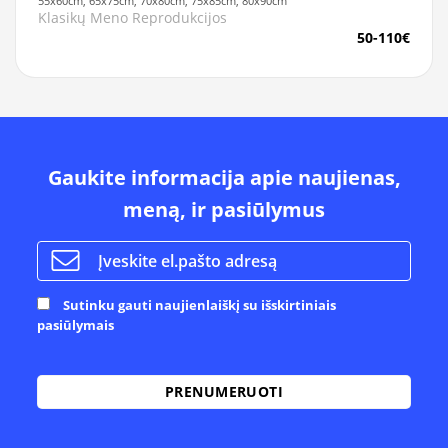
55x60cm, 65x75cm, 70x80cm, 75x85cm, 80x90cm
Klasikų Meno Reprodukcijos
50-110€
Gaukite informacija apie naujienas,
meną, ir pasiūlymus
Sutinku gauti naujienlaiškį su išskirtiniais
pasiūlymais