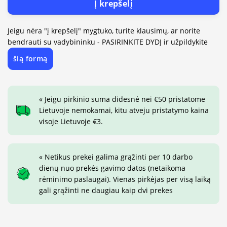
Į krepšelį
Jeigu nėra "į krepšelį" mygtuko, turite klausimų, ar norite
bendrauti su vadybininku - PASIRINKITE DYDĮ ir užpildykite
šią formą
« Jeigu pirkinio suma didesnė nei €50 pristatome
Lietuvoje nemokamai, kitu atveju pristatymo kaina
visoje Lietuvoje €3.
« Netikus prekei galima grąžinti per 10 darbo
dienų nuo prekės gavimo datos (netaikoma
rėminimo paslaugai). Vienas pirkėjas per visą laiką
gali grąžinti ne daugiau kaip dvi prekes