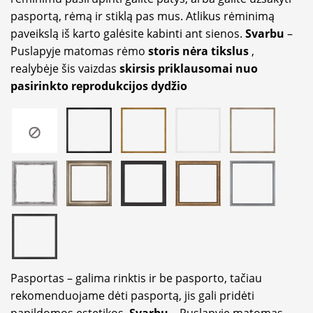
pasportą, rėmą ir stiklą pas mus. Atlikus rėminimą
paveikslą iš karto galėsite kabinti ant sienos.
Svarbu
–
Puslapyje matomas rėmo
storis nėra tikslus
,
realybėje šis vaizdas
skirsis priklausomai nuo
pasirinkto reprodukcijos dydžio
Pasportas – galima rinktis ir be pasporto, tačiau
rekomenduojame dėti pasportą, jis gali pridėti
papildomos estetikos.
Svarbu
– Puslapyje matomas