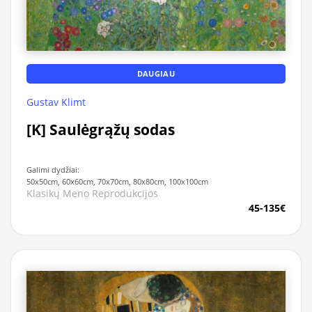
DAUGIAU
Gustav Klimt
[K] Saulėgrąžų sodas
Galimi dydžiai:
50x50cm, 60x60cm, 70x70cm, 80x80cm, 100x100cm
Klasikų Meno Reprodukcijos
45-135€