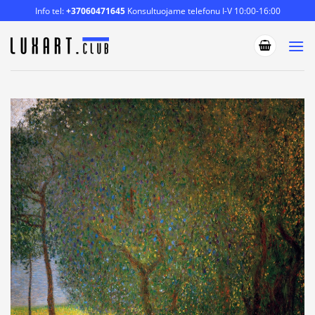
Skip
Info tel:
+37060471645
Konsultuojame telefonu I-V 10:00-16:00
to
content