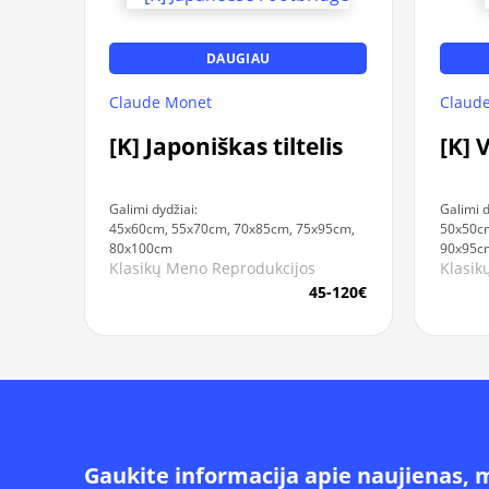
DAUGIAU
Claude Monet
Claud
[K] Japoniškas tiltelis
[K] 
Galimi dydžiai:
Galimi d
45x60cm, 55x70cm, 70x85cm, 75x95cm,
50x50cm
80x100cm
90x95c
Klasikų Meno Reprodukcijos
Klasik
45-120€
Gaukite informacija apie naujienas, 