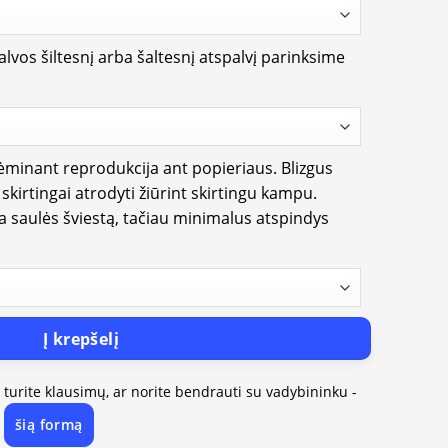
lvos šiltesnį arba šaltesnį atspalvį parinksime
rėminant reprodukcija ant popieriaus. Blizgus
i skirtingai atrodyti žiūrint skirtingu kampu.
ia saulės šviestą, tačiau minimalus atspindys
Į krepšelį
, turite klausimų, ar norite bendrauti su vadybininku -
šią formą
e