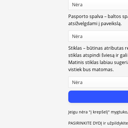
Pasporto spalva – baltos spa
atsižvelgdami į paveikslą.
Stiklas – būtinas atributas 
stiklas atspindi šviesą ir gal
Matinis stiklas labiau suger
vistiek bus matomas.
Jeigu nėra "į krepšelį" mygtuko
PASIRINKITE DYDĮ ir užpildykit