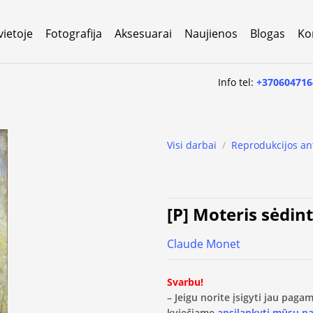
vietoje
Fotografija
Aksesuarai
Naujienos
Blogas
Ko
Info tel:
+370604716
Visi darbai
/
Reprodukcijos an
[P] Moteris sėdin
Claude Monet
Svarbu!
– Jeigu norite įsigyti jau pag
kviečiame
apsilankyti mūsų p