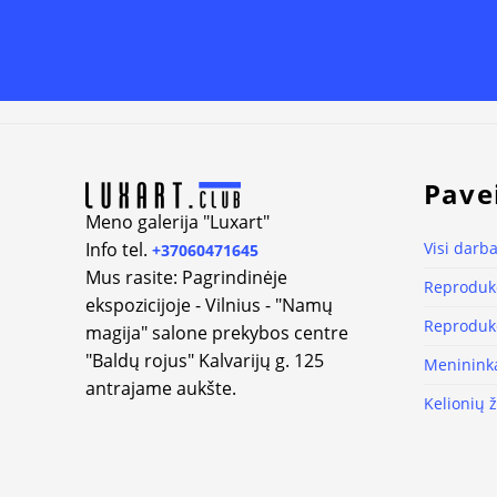
Alternative:
Pave
Meno galerija "Luxart"
Info tel.
Visi darba
+37060471645
Mus rasite: Pagrindinėje
Reprodukc
ekspozicijoje - Vilnius - "Namų
Reprodukc
magija" salone prekybos centre
"Baldų rojus" Kalvarijų g. 125
Meninink
antrajame aukšte.
Kelionių 