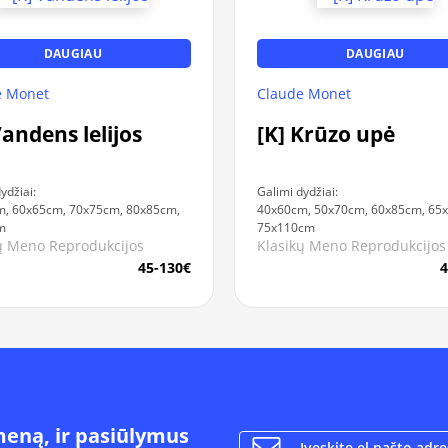
DAUGIAU
DAUGIAU
e Monet
Claude Monet
Vandens lelijos
[K] Krūzo upė
ydžiai:
Galimi dydžiai:
, 60x65cm, 70x75cm, 80x85cm,
40x60cm, 50x70cm, 60x85cm, 65
m
75x110cm
ų Meno Reprodukcijos
Klasikų Meno Reprodukcijos
45-130€
4
meną, ir pasiūlymus