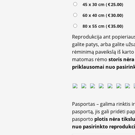
Alternative:
45 x 30 cm (
€
25.00
)
60 x 40 cm (
€
30.00
)
80 x 55 cm (
€
35.00
)
Reprodukcija ant popieriaus
galite patys, arba galite užs
rėminimą paveikslą iš karto 
matomas rėmo
storis nėra
priklausomai nuo pasirink
Pasportas – galima rinktis 
pasportą, jis gali pridėti p
pasporto
plotis nėra tiksl
nuo pasirinkto reprodukci