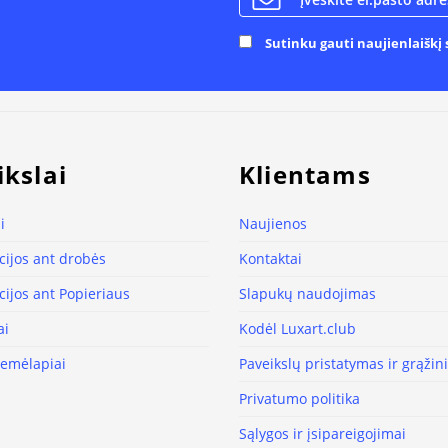
Sutinku gauti naujienlaiškį s
ikslai
Klientams
i
Naujienos
ijos ant drobės
Kontaktai
ijos ant Popieriaus
Slapukų naudojimas
ai
Kodėl Luxart.club
žemėlapiai
Paveikslų pristatymas ir grąži
Privatumo politika
Sąlygos ir įsipareigojimai