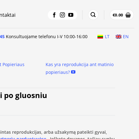
ntaktai
€
0.00
45
Konsultuojame telefonu I-V 10:00-16:00
LT
EN
t Popieriaus
Kas yra reprodukcija ant matinio
popieriaus?
ti po gluosniu
amintas reprodukcijas, arba užsakymą pateikti gyvai,
artnerių parduotuvėse.
Ieškote dovanos, tačiau sunku