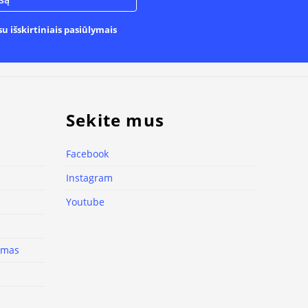
u išskirtiniais pasiūlymais
Sekite mus
Facebook
Instagram
Youtube
nimas