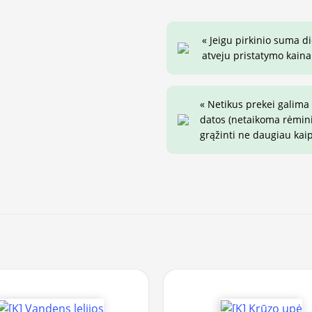
« Jeigu pirkinio suma d
atveju pristatymo kaina 
« Netikus prekei galima
datos (netaikoma rėminim
grąžinti ne daugiau kai