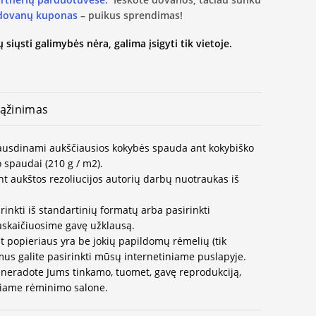
 dovanų kuponas
– puikus sprendimas!
 siųsti galimybės nėra, galima įsigyti tik vietoje.
ąžinimas
spausdinami aukščiausios kokybės spauda ant kokybiško
 spaudai (210 g / m2).
t aukštos rezoliucijos autorių darbų nuotraukas iš
rinkti iš standartinių formatų arba pasirinkti
paskaičiuosime gavę užklausą.
t popieriaus yra be jokių papildomų rėmelių (tik
us galite pasirinkti mūsų internetiniame puslapyje.
neradote Jums tinkamo, tuomet, gavę reprodukciją,
ausiame rėminimo salone.