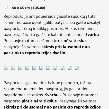
50 x 65 cm (
€
35.00
)
Reprodukcija ant popieriaus gausite susuktą į tutą ir
rėminimu pasirūpinti galite patys, arba galite užsakyti
pasportą, rėmą ir stiklą pas mus. Atlikus rėminimą
paveikslą iš karto galėsite kabinti ant sienos.
Svarbu
–
Puslapyje matomas rėmo
storis nėra tikslus
,
realybėje šis vaizdas
skirsis priklausomai nuo
pasirinkto reprodukcijos dydžio
Pasportas – galima rinktis ir be pasporto, tačiau
rekomenduojame dėti pasportą, jis gali pridėti
papildomos estetikos.
Svarbu
– Puslapyje matomas
pasporto
plotis nėra tikslus
, realybėje šis vaizdas
skirsis priklausomai nuo pasirinkto reprodukcijos