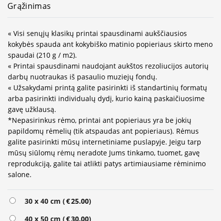
Grąžinimas
« Visi senųjų klasikų printai spausdinami aukščiausios
kokybės spauda ant kokybiško matinio popieriaus skirto meno
spaudai (210 g / m2).
« Printai spausdinami naudojant aukštos rezoliucijos autorių
darbų nuotraukas iš pasaulio muziejų fondų.
« Užsakydami printą galite pasirinkti iš standartinių formatų
arba pasirinkti individualų dydį, kurio kainą paskaičiuosime
gavę užklausą.
*Nepasirinkus rėmo, printai ant popieriaus yra be jokių
papildomų rėmelių (tik atspaudas ant popieriaus). Rėmus
galite pasirinkti mūsų internetiniame puslapyje. Jeigu tarp
mūsų siūlomų rėmų neradote Jums tinkamo, tuomet, gavę
reprodukciją, galite tai atlikti patys artimiausiame rėminimo
salone.
30 x 40 cm (
€
25.00
)
40 x 50 cm (
€
30.00
)