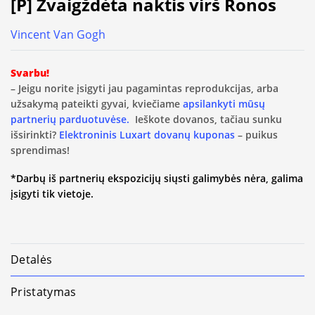
[P] Žvaigždėta naktis virš Ronos
Vincent Van Gogh
Svarbu!
– Jeigu norite įsigyti jau pagamintas reprodukcijas, arba
užsakymą pateikti gyvai, kviečiame
apsilankyti mūsų
partnerių parduotuvėse.
Ieškote dovanos, tačiau sunku
išsirinkti?
Elektroninis Luxart dovanų kuponas
– puikus
sprendimas!
*Darbų iš partnerių ekspozicijų siųsti galimybės nėra, galima
įsigyti tik vietoje.
Detalės
Pristatymas