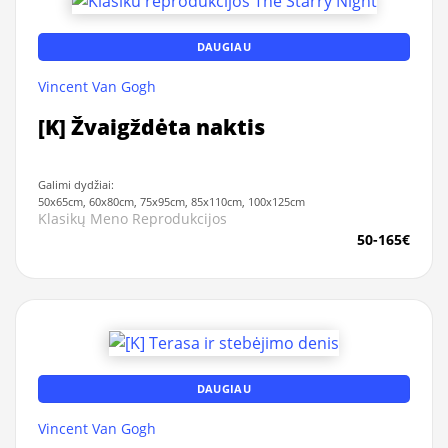
DAUGIAU
Vincent Van Gogh
[K] Žvaigždėta naktis
Galimi dydžiai:
50x65cm, 60x80cm, 75x95cm, 85x110cm, 100x125cm
Klasikų Meno Reprodukcijos
50-165€
DAUGIAU
Vincent Van Gogh