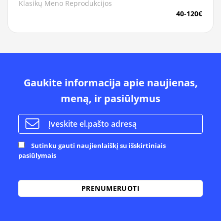
Klasikų Meno Reprodukcijos
40-120€
Gaukite informacija apie naujienas,
meną, ir pasiūlymus
Sutinku gauti naujienlaiškį su išskirtiniais
pasiūlymais