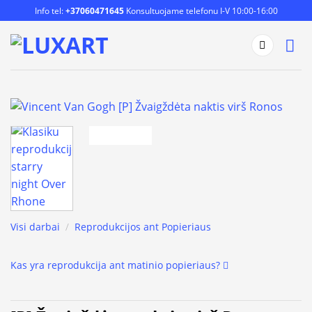
Skip
Info tel:
+37060471645
Konsultuojame telefonu I-V 10:00-16:00
to
content
Visi darbai
/
Reprodukcijos ant Popieriaus
Kas yra reprodukcija ant matinio popieriaus?