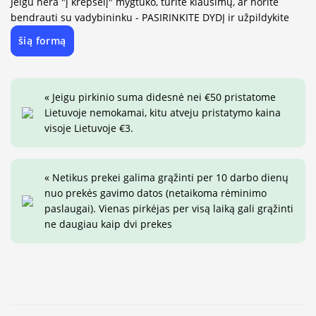
Jeigu nėra "į krepšelį" mygtuko, turite klausimų, ar norite
bendrauti su vadybininku - PASIRINKITE DYDĮ ir užpildykite
šią formą
« Jeigu pirkinio suma didesnė nei €50 pristatome
Lietuvoje nemokamai, kitu atveju pristatymo kaina
visoje Lietuvoje €3.
« Netikus prekei galima grąžinti per 10 darbo dienų
nuo prekės gavimo datos (netaikoma rėminimo
paslaugai). Vienas pirkėjas per visą laiką gali grąžinti
ne daugiau kaip dvi prekes