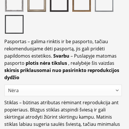
Pasportas – galima rinktis ir be pasporto, tačiau
rekomenduojame dėti pasportą, jis gali pridėti
papildomos estetikos.
Svarbu
– Puslapyje matomas
pasporto
plotis nėra tikslus
, realybėje šis vaizdas
skirsis priklausomai nuo pasirinkto reprodukcijos
dydžio
Stiklas – būtinas atributas rėminant reprodukcija ant
popieriaus. Blizgus stiklas atspindi šviesą ir gali
skirtingai atrodyti žiūrint skirtingu kampu. Matinis
stiklas labiau sugeria saulės šviestą, tačiau minimalus