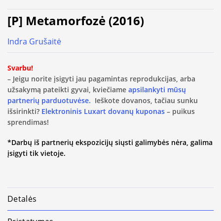
[P] Metamorfozė (2016)
Indra Grušaitė
Svarbu!
– Jeigu norite įsigyti jau pagamintas reprodukcijas, arba
užsakymą pateikti gyvai, kviečiame
apsilankyti mūsų
partnerių parduotuvėse.
Ieškote dovanos, tačiau sunku
išsirinkti?
Elektroninis Luxart dovanų kuponas
– puikus
sprendimas!
*Darbų iš partnerių ekspozicijų siųsti galimybės nėra, galima
įsigyti tik vietoje.
Detalės