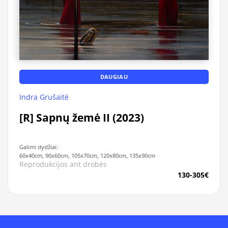
DAUGIAU
Indra Grušaitė
[R] Sapnų žemė II (2023)
Galimi dydžiai:
60x40cm, 90x60cm, 105x70cm, 120x80cm, 135x90cm
Reprodukcijos ant drobės
130-305€