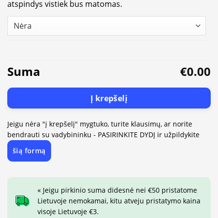
atspindys vistiek bus matomas.
Suma
€0.00
Į krepšelį
Jeigu nėra "į krepšelį" mygtuko, turite klausimų, ar norite
bendrauti su vadybininku - PASIRINKITE DYDĮ ir užpildykite
šią formą
« Jeigu pirkinio suma didesnė nei €50 pristatome
Lietuvoje nemokamai, kitu atveju pristatymo kaina
visoje Lietuvoje €3.