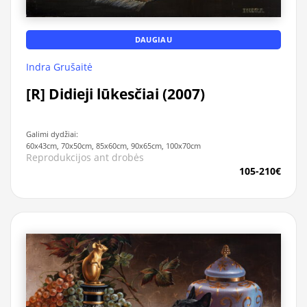
DAUGIAU
Indra Grušaitė
[R] Didieji lūkesčiai (2007)
Galimi dydžiai:
60x43cm, 70x50cm, 85x60cm, 90x65cm, 100x70cm
Reprodukcijos ant drobės
105-210€