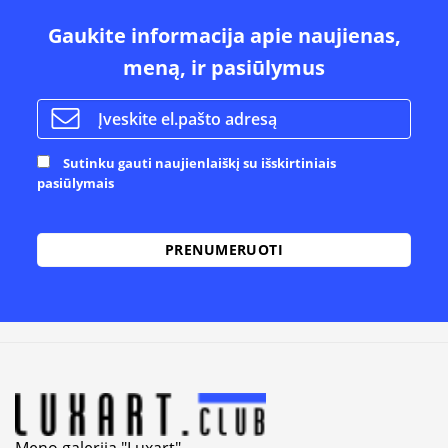
Gaukite informacija apie naujienas,
meną, ir pasiūlymus
Sutinku gauti naujienlaiškį su išskirtiniais
pasiūlymais
Alternative: