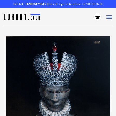
Skip
Info tel:
+37060471645
Konsultuojame telefonu I-V 10:00-16:00
to
content