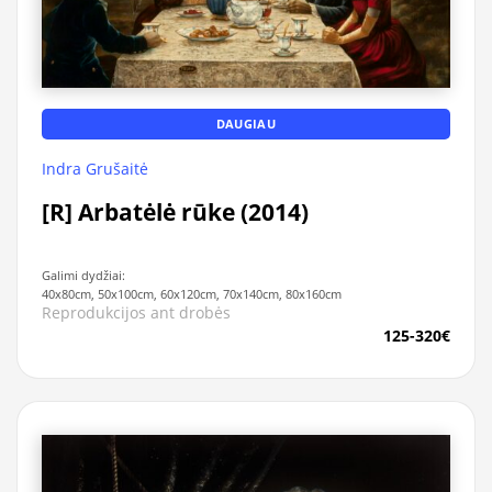
DAUGIAU
Indra Grušaitė
[R] Arbatėlė rūke (2014)
Galimi dydžiai:
40x80cm, 50x100cm, 60x120cm, 70x140cm, 80x160cm
Reprodukcijos ant drobės
125-320€