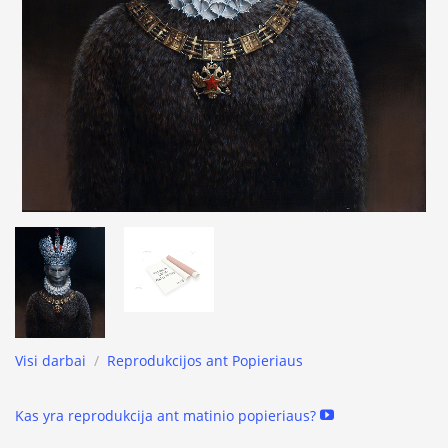
Visi darbai
/
Reprodukcijos ant Popieriaus
Kas yra reprodukcija ant matinio popieriaus?