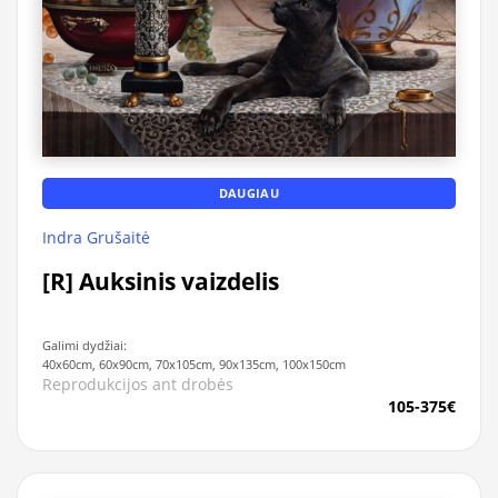
DAUGIAU
Indra Grušaitė
[R] Auksinis vaizdelis
Galimi dydžiai:
40x60cm, 60x90cm, 70x105cm, 90x135cm, 100x150cm
Reprodukcijos ant drobės
105-375€