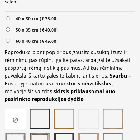
salone.
Alternative:
40 x 30 cm (
€
35.00
)
50 x 35 cm (
€
40.00
)
60 x 40 cm (
€
45.00
)
Reprodukcija ant popieriaus gausite susuktą į tutą ir
rėminimu pasirūpinti galite patys, arba galite užsakyti
pasportą, rėmą ir stiklą pas mus. Atlikus rėminimą
paveikslą iš karto galėsite kabinti ant sienos.
Svarbu
–
Puslapyje matomas rėmo
storis nėra tikslus
,
realybėje šis vaizdas
skirsis priklausomai nuo
pasirinkto reprodukcijos dydžio