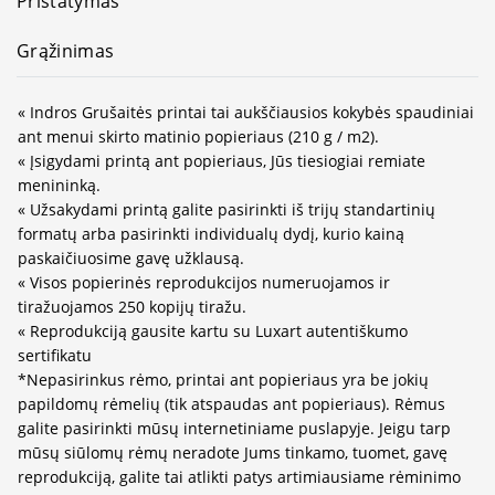
Pristatymas
Grąžinimas
« Indros Grušaitės printai tai aukščiausios kokybės spaudiniai
ant menui skirto matinio popieriaus (210 g / m2).
« Įsigydami printą ant popieriaus, Jūs tiesiogiai remiate
menininką.
« Užsakydami printą galite pasirinkti iš trijų standartinių
formatų arba pasirinkti individualų dydį, kurio kainą
paskaičiuosime gavę užklausą.
« Visos popierinės reprodukcijos numeruojamos ir
tiražuojamos 250 kopijų tiražu.
« Reprodukciją gausite kartu su Luxart autentiškumo
sertifikatu
*Nepasirinkus rėmo, printai ant popieriaus yra be jokių
papildomų rėmelių (tik atspaudas ant popieriaus). Rėmus
galite pasirinkti mūsų internetiniame puslapyje. Jeigu tarp
mūsų siūlomų rėmų neradote Jums tinkamo, tuomet, gavę
reprodukciją, galite tai atlikti patys artimiausiame rėminimo