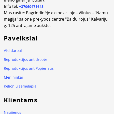
Meno galerija "Luxart"
Info tel.
+37060471645
Mus rasite: Pagrindinėje ekspozicijoje - Vilnius - "Namų
magija" salone prekybos centre "Baldų rojus" Kalvarijų
g. 125 antrajame aukšte.
Paveikslai
Visi darbai
Reprodukcijos ant drobės
Reprodukcijos ant Popieriaus
Menininkai
Kelionių žemėlapiai
Klientams
Naujienos