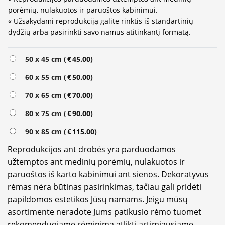
porėmių, nulakuotos ir paruoštos kabinimui.
« Užsakydami reprodukciją galite rinktis iš standartinių
dydžių arba pasirinkti savo namus atitinkantį formatą.
Alternative:
50 x 45 cm (
€
45.00
)
60 x 55 cm (
€
50.00
)
70 x 65 cm (
€
70.00
)
80 x 75 cm (
€
90.00
)
90 x 85 cm (
€
115.00
)
Reprodukcijos ant drobės yra parduodamos
užtemptos ant medinių porėmių, nulakuotos ir
paruoštos iš karto kabinimui ant sienos. Dekoratyvus
rėmas nėra būtinas pasirinkimas, tačiau gali pridėti
papildomos estetikos Jūsų namams. Jeigu mūsų
asortimente neradote Jums patikusio rėmo tuomet
rekomenduojame rėminimą atlikti artimiausiame