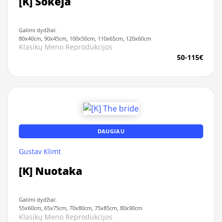
[K] Šokėja
Galimi dydžiai:
80x40cm, 90x45cm, 100x50cm, 110x65cm, 120x60cm
Klasikų Meno Reprodukcijos
50-115€
DAUGIAU
Gustav Klimt
[K] Nuotaka
Galimi dydžiai:
55x60cm, 65x75cm, 70x80cm, 75x85cm, 80x90cm
Klasikų Meno Reprodukcijos