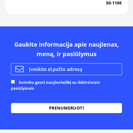
50-110€
Gaukite informacija apie naujienas,
meną, ir pasiūlymus
Sutinku gauti naujienlaiškį su išskirtiniais
pasiūlymais