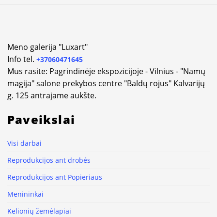
Alternative:
Meno galerija "Luxart"
Info tel.
+37060471645
Mus rasite: Pagrindinėje ekspozicijoje - Vilnius - "Namų
magija" salone prekybos centre "Baldų rojus" Kalvarijų
g. 125 antrajame aukšte.
Paveikslai
Visi darbai
Reprodukcijos ant drobės
Reprodukcijos ant Popieriaus
Menininkai
Kelionių žemėlapiai