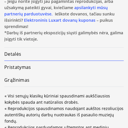
– Jeigu norite įsigyti jau pagamintas reprodukcijas, arba
užsakymą pateikti gyvai, kviečiame
apsilankyti mūsų
partnerių parduotuvėse.
Ieškote dovanos, tačiau sunku
išsirinkti?
Elektroninis Luxart dovanų kuponas
– puikus
sprendimas!
*Darbų iš partnerių ekspozicijų siųsti galimybės nėra, galima
įsigyti tik vietoje.
Detalės
Pristatymas
Grąžinimas
« Visi senųjų klasikų kūriniai spausdinami aukščiausios
kokybės spauda ant natūralios drobės.
« Reprodukcijos spausdinamos naudojant aukštos rezoliucijos
autentiškų autorių darbų nuotraukas iš pasaulio muziejų
fondų.
« Reprodukcijos parduodamos užtemptos ant medinių