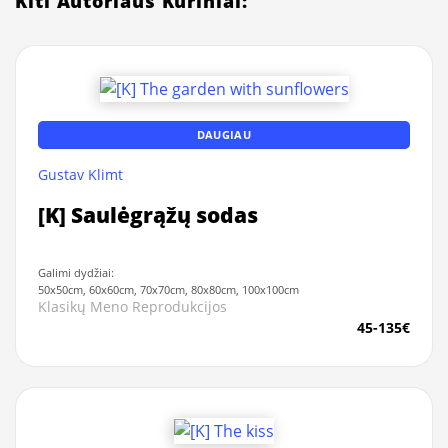
Kiti Autoriaus Kūriniai:
DAUGIAU
Gustav Klimt
[K] Saulėgrąžų sodas
Galimi dydžiai:
50x50cm, 60x60cm, 70x70cm, 80x80cm, 100x100cm
Klasikų Meno Reprodukcijos
45-135€