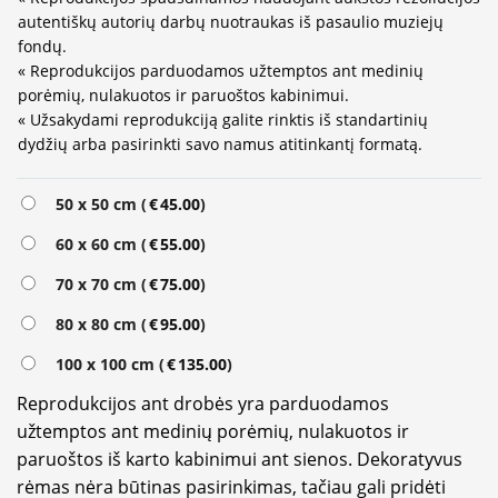
autentiškų autorių darbų nuotraukas iš pasaulio muziejų
fondų.
« Reprodukcijos parduodamos užtemptos ant medinių
porėmių, nulakuotos ir paruoštos kabinimui.
« Užsakydami reprodukciją galite rinktis iš standartinių
dydžių arba pasirinkti savo namus atitinkantį formatą.
Alternative:
50 x 50 cm (
€
45.00
)
60 x 60 cm (
€
55.00
)
70 x 70 cm (
€
75.00
)
80 x 80 cm (
€
95.00
)
100 x 100 cm (
€
135.00
)
Reprodukcijos ant drobės yra parduodamos
užtemptos ant medinių porėmių, nulakuotos ir
paruoštos iš karto kabinimui ant sienos. Dekoratyvus
rėmas nėra būtinas pasirinkimas, tačiau gali pridėti