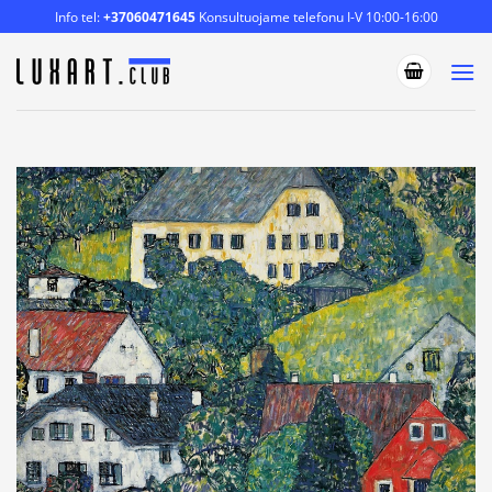
Skip
Info tel:
+37060471645
Konsultuojame telefonu I-V 10:00-16:00
to
content