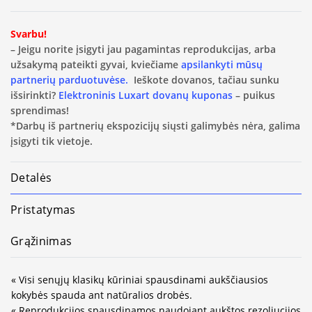
Svarbu!
– Jeigu norite įsigyti jau pagamintas reprodukcijas, arba
užsakymą pateikti gyvai, kviečiame
apsilankyti mūsų
partnerių parduotuvėse.
Ieškote dovanos, tačiau sunku
išsirinkti?
Elektroninis Luxart dovanų kuponas
– puikus
sprendimas!
*Darbų iš partnerių ekspozicijų siųsti galimybės nėra, galima
įsigyti tik vietoje.
Detalės
Pristatymas
Grąžinimas
« Visi senųjų klasikų kūriniai spausdinami aukščiausios
kokybės spauda ant natūralios drobės.
« Reprodukcijos spausdinamos naudojant aukštos rezoliucijos