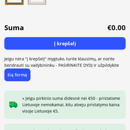
Suma
€0.00
Į krepšelį
Jeigu nėra "į krepšelį" mygtuko, turite klausimų, ar norite
bendrauti su vadybininku - PASIRINKITE DYDĮ ir užpildykite
šią formą
« Jeigu pirkinio suma didesnė nei €50 - pristatome
Lietuvoje nemokamai, kitu atveju pristatymo kaina
visoje Lietuvoje €5.