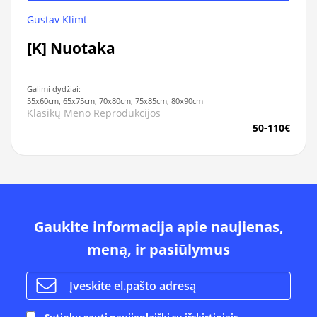
Gustav Klimt
[K] Nuotaka
Galimi dydžiai:
55x60cm, 65x75cm, 70x80cm, 75x85cm, 80x90cm
Klasikų Meno Reprodukcijos
50-110€
Gaukite informacija apie naujienas,
meną, ir pasiūlymus