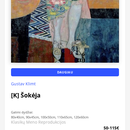
DAUGIAU
Gustav Klimt
[K] Šokėja
Galimi dydžiai:
80x40cm, 90x45cm, 100x50cm, 110x65cm, 120x60cm
Klasikų Meno Reprodukcijos
50-115€