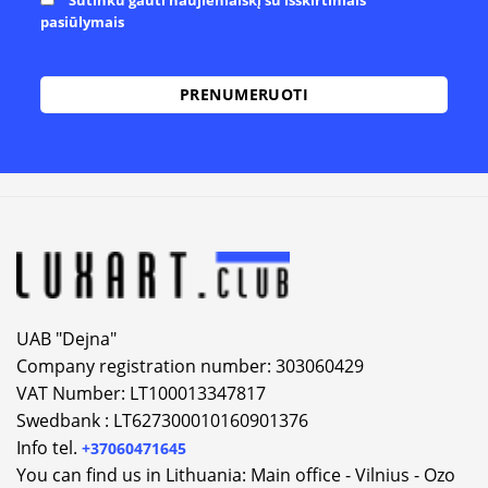
Sutinku gauti naujienlaiškį su išskirtiniais
pasiūlymais
Alternative:
UAB "Dejna"
Company registration number: 303060429
VAT Number: LT100013347817
Swedbank : LT627300010160901376
Info tel.
+37060471645
You can find us in Lithuania: Main office - Vilnius - Ozo