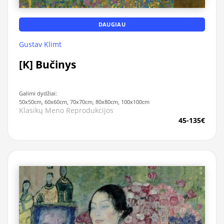
DAUGIAU
Gustav Klimt
[K] Bučinys
Galimi dydžiai:
50x50cm, 60x60cm, 70x70cm, 80x80cm, 100x100cm
Klasikų Meno Reprodukcijos
45-135€