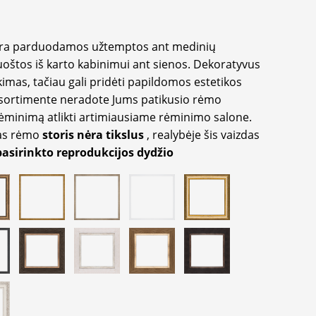
yra parduodamos užtemptos ant medinių
oštos iš karto kabinimui ant sienos. Dekoratyvus
imas, tačiau gali pridėti papildomos estetikos
sortimente neradote Jums patikusio rėmo
inimą atlikti artimiausiame rėminimo salone.
as rėmo
storis nėra tikslus
, realybėje šis vaizdas
pasirinkto reprodukcijos dydžio