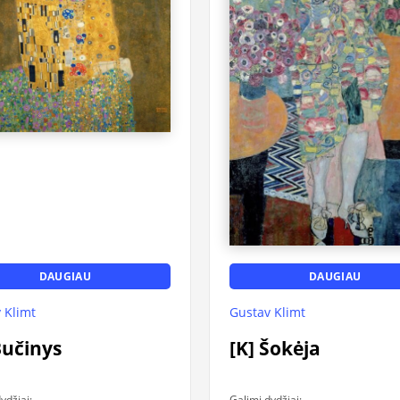
DAUGIAU
DAUGIAU
 Klimt
Gustav Klimt
Bučinys
[K] Šokėja
ydžiai:
Galimi dydžiai: