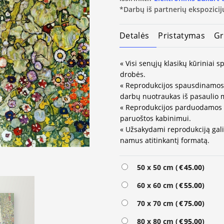
*Darbų iš partnerių ekspozicijų
Detalės
Pristatymas
Gr
« Visi senųjų klasikų kūriniai
drobės.
« Reprodukcijos spausdinamos 
darbų nuotraukas iš pasaulio 
« Reprodukcijos parduodamos 
paruoštos kabinimui.
« Užsakydami reprodukciją galit
namus atitinkantį formatą.
Alternative:
50 x 50 cm (
€
45.00
)
60 x 60 cm (
€
55.00
)
70 x 70 cm (
€
75.00
)
80 x 80 cm (
€
95.00
)