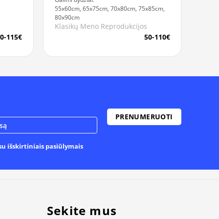
55x60cm, 65x75cm, 70x80cm, 75x85cm,
80x90cm
Klasikų Meno Reprodukcijos
0-115€
50-110€
u išskirtiniais pasiūlymais
Sekite mus