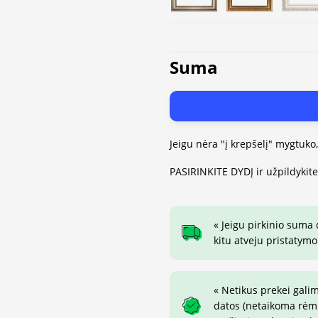
Suma
Jeigu nėra "į krepšelį" mygtuko
PASIRINKITE DYDĮ ir užpildykit
« Jeigu pirkinio suma
kitu atveju pristatymo
« Netikus prekei gali
datos (netaikoma rėmin