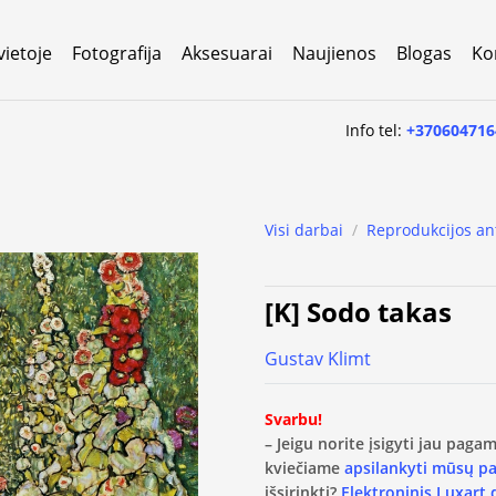
vietoje
Fotografija
Aksesuarai
Naujienos
Blogas
Ko
Info tel:
+370604716
Visi darbai
/
Reprodukcijos an
[K] Sodo takas
Gustav Klimt
Svarbu!
– Jeigu norite įsigyti jau pag
kviečiame
apsilankyti mūsų p
išsirinkti?
Elektroninis Luxart