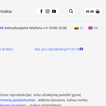
ntaktai
€
0.00
45
Konsultuojame telefonu I-V 10:00-16:00
LT
EN
t drobės
Kas yra reprodukcija?? (4:15)
amintas reprodukcijas, arba užsakymą pateikti gyvai,
artnerių parduotuvėse.
Ieškote dovanos, tačiau sunku
 dovanų kuponas
– puikus sprendimas!