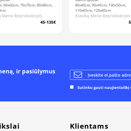
, 60x60cm, 70x70cm, 80x80cm,
80x40cm, 90x45cm, 100x50cm,
0cm
110x65cm, 120x60cm
ų Meno Reprodukcijos
Klasikų Meno Reprodukcijos
45-135€
5
meną, ir pasiūlymus
Sutinku gauti naujienlaiškį s
ikslai
Klientams