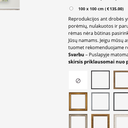
100 x 100 cm (
€
135.00
)
Reprodukcijos ant drobės 
porėmių, nulakuotos ir paru
rėmas nėra būtinas pasirink
Jūsų namams. Jeigu mūsų a
tuomet rekomenduojame rėm
Svarbu
– Puslapyje matom
skirsis priklausomai nuo 