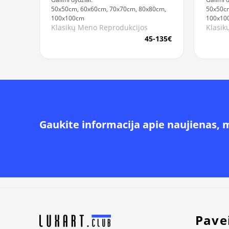
50x50cm, 60x60cm, 70x70cm, 80x80cm,
50x50cm
100x100cm
100x10
Klasikų Meno Reprodukcijos
Klasik
45-135€
Gaukite informacija apie naujienas, 
Alternative:
Pave