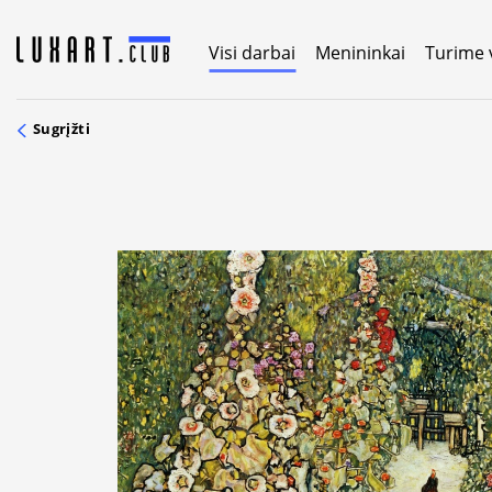
Skip
to
Visi darbai
Menininkai
Turime 
content
Sugrįžti