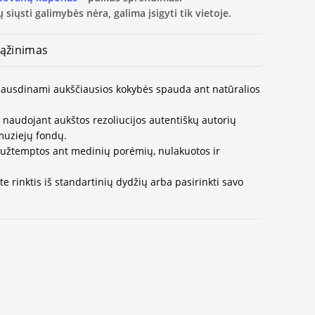
 siųsti galimybės nėra, galima įsigyti tik vietoje.
ąžinimas
 spausdinami aukščiausios kokybės spauda ant natūralios
naudojant aukštos rezoliucijos autentiškų autorių
muziejų fondų.
užtemptos ant medinių porėmių, nulakuotos ir
e rinktis iš standartinių dydžių arba pasirinkti savo