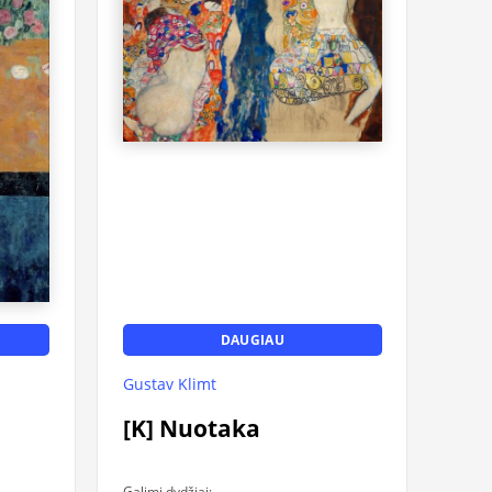
DAUGIAU
Gustav Klimt
[K] Nuotaka
Galimi dydžiai: