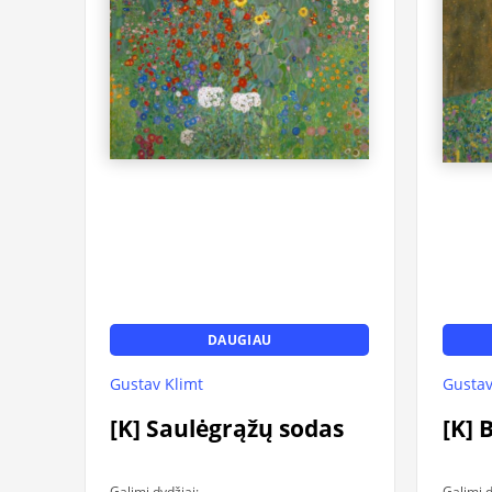
DAUGIAU
Gustav Klimt
Gustav
[K] Saulėgrąžų sodas
[K] 
Galimi dydžiai:
Galimi d