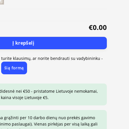
€0.00
Į krepšelį
, turite klausimų, ar norite bendrauti su vadybininku -
šią formą
e
 didesnė nei €50 - pristatome Lietuvoje nemokamai,
 kaina visoje Lietuvoje €5.
ma grąžinti per 10 darbo dienų nuo prekės gavimo
imo paslaugai). Vienas pirkėjas per visą laiką gali