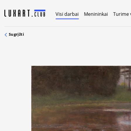
Skip
to
Visi darbai
Menininkai
Turime 
content
Sugrįžti