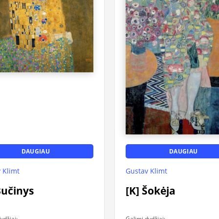
DAUGIAU
DAUGIAU
 Klimt
Gustav Klimt
Bučinys
[K] Šokėja
ydžiai:
Galimi dydžiai: