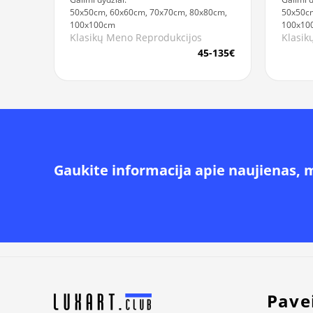
50x50cm, 60x60cm, 70x70cm, 80x80cm,
50x50cm
100x100cm
100x10
Klasikų Meno Reprodukcijos
Klasik
45-135€
Gaukite informacija apie naujienas, 
Alternative:
Pave