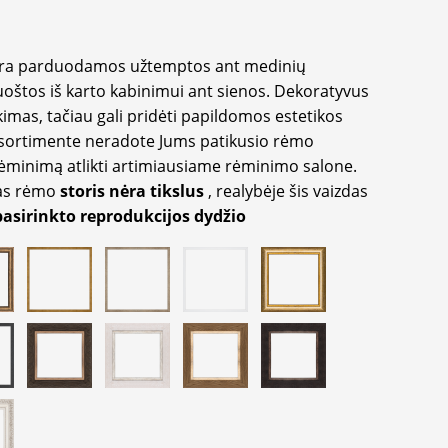
yra parduodamos užtemptos ant medinių
oštos iš karto kabinimui ant sienos. Dekoratyvus
imas, tačiau gali pridėti papildomos estetikos
sortimente neradote Jums patikusio rėmo
inimą atlikti artimiausiame rėminimo salone.
as rėmo
storis nėra tikslus
, realybėje šis vaizdas
pasirinkto reprodukcijos dydžio