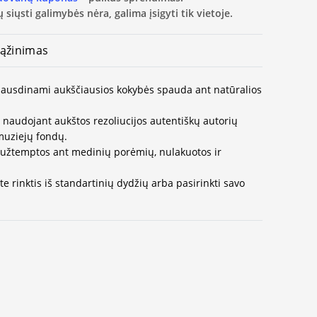
 siųsti galimybės nėra, galima įsigyti tik vietoje.
ąžinimas
 spausdinami aukščiausios kokybės spauda ant natūralios
naudojant aukštos rezoliucijos autentiškų autorių
muziejų fondų.
užtemptos ant medinių porėmių, nulakuotos ir
e rinktis iš standartinių dydžių arba pasirinkti savo