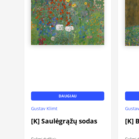
DAUGIAU
Gustav Klimt
Gustav
[K] Saulėgrąžų sodas
[K] 
Galimi dydžiai:
Galimi d