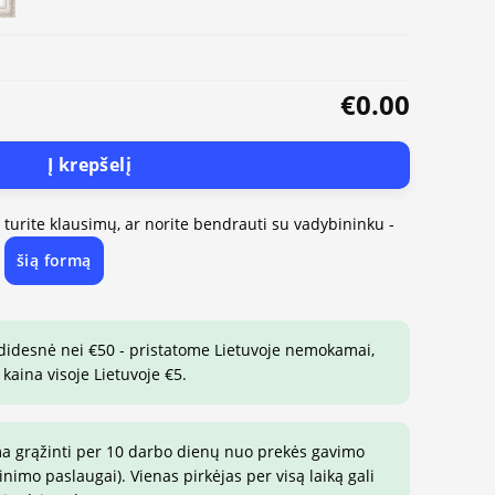
€0.00
Į krepšelį
, turite klausimų, ar norite bendrauti su vadybininku -
šią formą
e
 didesnė nei €50 - pristatome Lietuvoje nemokamai,
 kaina visoje Lietuvoje €5.
ma grąžinti per 10 darbo dienų nuo prekės gavimo
imo paslaugai). Vienas pirkėjas per visą laiką gali