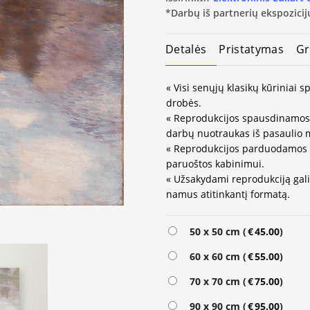
*Darbų iš partnerių ekspozicijų
Detalės
Pristatymas
Gr
« Visi senųjų klasikų kūriniai
drobės.
« Reprodukcijos spausdinamos 
darbų nuotraukas iš pasaulio 
« Reprodukcijos parduodamos 
paruoštos kabinimui.
« Užsakydami reprodukciją galit
namus atitinkantį formatą.
Alternative:
50 x 50 cm (
€
45.00
)
60 x 60 cm (
€
55.00
)
70 x 70 cm (
€
75.00
)
90 x 90 cm (
€
95.00
)