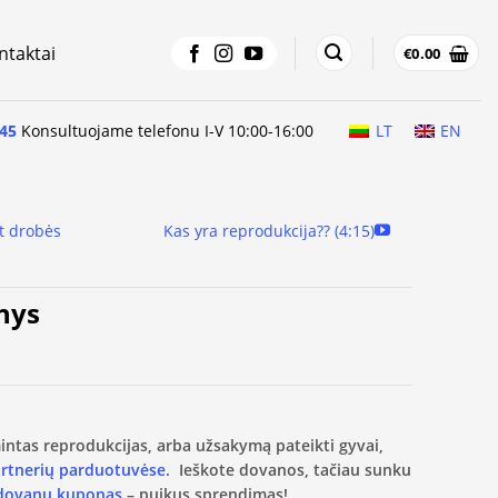
ntaktai
€
0.00
45
Konsultuojame telefonu I-V 10:00-16:00
LT
EN
t drobės
Kas yra reprodukcija?? (4:15)
nys
amintas reprodukcijas, arba užsakymą pateikti gyvai,
artnerių parduotuvėse.
Ieškote dovanos, tačiau sunku
 dovanų kuponas
– puikus sprendimas!