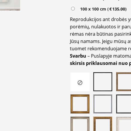
100 x 100 cm (
€
135.00
)
Reprodukcijos ant drobės 
porėmių, nulakuotos ir paru
rėmas nėra būtinas pasirink
Jūsų namams. Jeigu mūsų a
tuomet rekomenduojame rėm
Svarbu
– Puslapyje matom
skirsis priklausomai nuo 