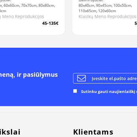
, 60x60cm, 70x70cm, 80x80cm,
80x40cm, 90x45cm, 100x50cm,
0cm
110x65cm, 120x60cm
ų Meno Reprodukcijos
Klasikų Meno Reprodukcijos
45-135€
5
meną, ir pasiūlymus
Sutinku gauti naujienlaiškį s
ikslai
Klientams