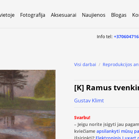
vietoje
Fotografija
Aksesuarai
Naujienos
Blogas
Ko
Info tel:
+370604716
Visi darbai
/
Reprodukcijos an
[K] Ramus tvenki
Gustav Klimt
Svarbu!
– Jeigu norite įsigyti jau pag
kviečiame
apsilankyti mūsų p
išsirinkti?
Elektroninis Luxart