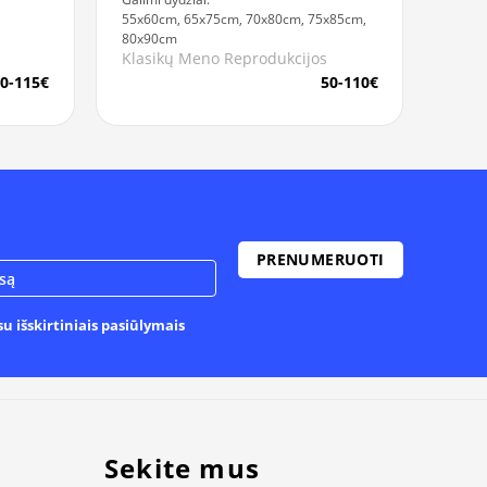
55x60cm, 65x75cm, 70x80cm, 75x85cm,
80x90cm
Klasikų Meno Reprodukcijos
0-115€
50-110€
u išskirtiniais pasiūlymais
Sekite mus