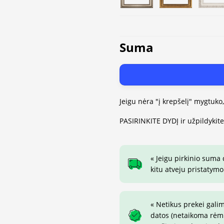
Suma
Jeigu nėra "į krepšelį" mygtuko
PASIRINKITE DYDĮ ir užpildykit
« Jeigu pirkinio suma
kitu atveju pristatymo
« Netikus prekei gali
datos (netaikoma rėmin