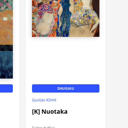
DAUGIAU
Gustav Klimt
[K] Nuotaka
Galimi dydžiai: