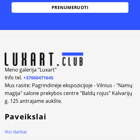
Alternative:
Meno galerija "Luxart"
Info tel.
+37060471645
Mus rasite: Pagrindinėje ekspozicijoje - Vilnius - "Namų
magija" salone prekybos centre "Baldų rojus" Kalvarijų
g. 125 antrajame aukšte.
Paveikslai
Visi darbai