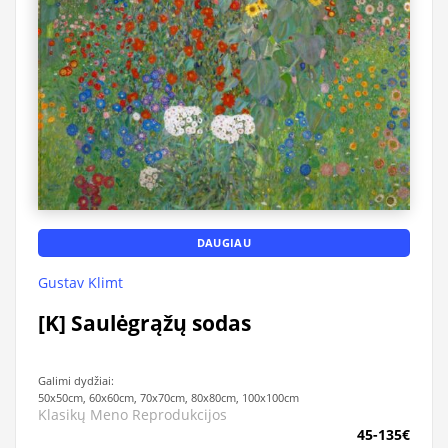
DAUGIAU
Gustav Klimt
[K] Saulėgrąžų sodas
Galimi dydžiai:
50x50cm, 60x60cm, 70x70cm, 80x80cm, 100x100cm
Klasikų Meno Reprodukcijos
45-135€