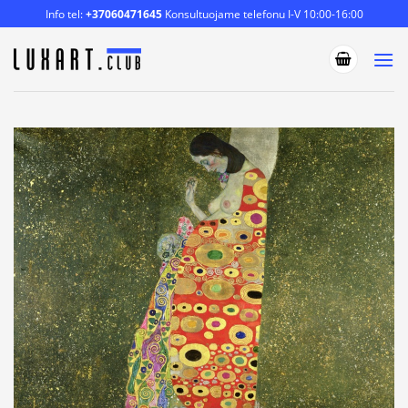
Skip
Info tel:
+37060471645
Konsultuojame telefonu I-V 10:00-16:00
to
content