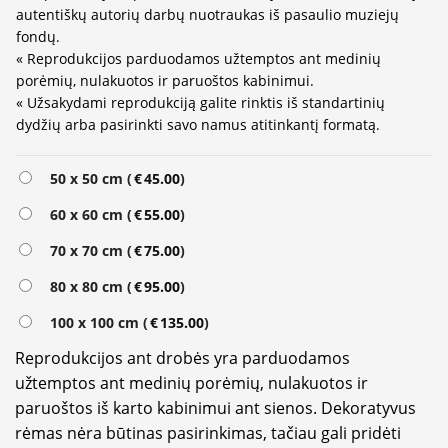
autentiškų autorių darbų nuotraukas iš pasaulio muziejų
fondų.
« Reprodukcijos parduodamos užtemptos ant medinių
porėmių, nulakuotos ir paruoštos kabinimui.
« Užsakydami reprodukciją galite rinktis iš standartinių
dydžių arba pasirinkti savo namus atitinkantį formatą.
Alternative:
50 x 50 cm (
€
45.00
)
60 x 60 cm (
€
55.00
)
70 x 70 cm (
€
75.00
)
80 x 80 cm (
€
95.00
)
100 x 100 cm (
€
135.00
)
Reprodukcijos ant drobės yra parduodamos
užtemptos ant medinių porėmių, nulakuotos ir
paruoštos iš karto kabinimui ant sienos. Dekoratyvus
rėmas nėra būtinas pasirinkimas, tačiau gali pridėti