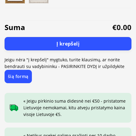
Suma
€0.00
Į krepšelį
Jeigu nėra "į krepšelį" mygtuko, turite klausimų, ar norite
bendrauti su vadybininku - PASIRINKITE DYDĮ ir užpildykite
šią formą
« Jeigu pirkinio suma didesnė nei €50 - pristatome
Lietuvoje nemokamai, kitu atveju pristatymo kaina
visoje Lietuvoje €5.
« Netikus prekei galima grąžinti per 10 darbo