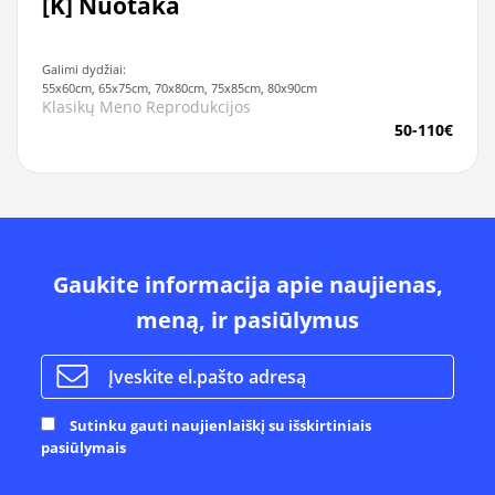
[K] Nuotaka
Galimi dydžiai:
55x60cm, 65x75cm, 70x80cm, 75x85cm, 80x90cm
Klasikų Meno Reprodukcijos
50-110€
Gaukite informacija apie naujienas,
meną, ir pasiūlymus
Sutinku gauti naujienlaiškį su išskirtiniais
pasiūlymais