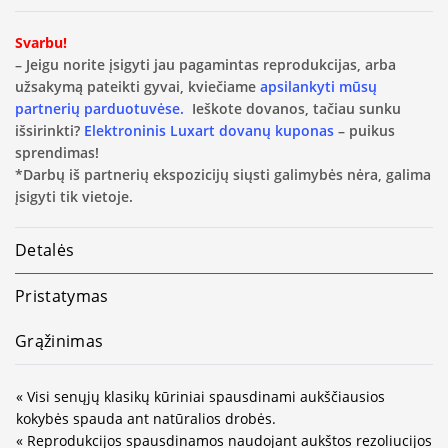
Svarbu!
– Jeigu norite įsigyti jau pagamintas reprodukcijas, arba
užsakymą pateikti gyvai, kviečiame
apsilankyti mūsų
partnerių parduotuvėse.
Ieškote dovanos, tačiau sunku
išsirinkti?
Elektroninis Luxart dovanų kuponas
– puikus
sprendimas!
*Darbų iš partnerių ekspozicijų siųsti galimybės nėra, galima
įsigyti tik vietoje.
Detalės
Pristatymas
Grąžinimas
« Visi senųjų klasikų kūriniai spausdinami aukščiausios
kokybės spauda ant natūralios drobės.
« Reprodukcijos spausdinamos naudojant aukštos rezoliucijos