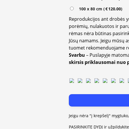
100 x 80 cm (
€
120.00
)
Reprodukcijos ant drobės 
porėmių, nulakuotos ir paru
rėmas nėra būtinas pasirink
Jūsų namams. Jeigu mūsų a
tuomet rekomenduojame rėm
Svarbu
– Puslapyje matom
skirsis priklausomai nuo 
Jeigu nėra "į krepšelį" mygtuko
PASIRINKITE DYDĮ ir užpildykit