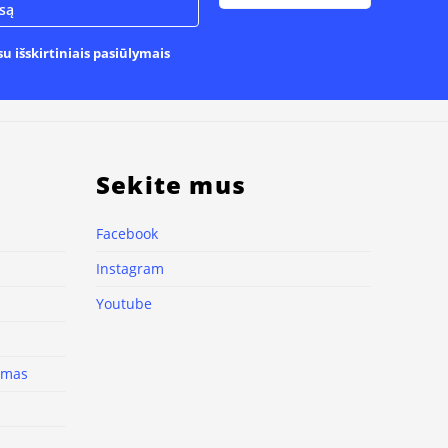
u išskirtiniais pasiūlymais
Sekite mus
Facebook
Instagram
Youtube
nimas