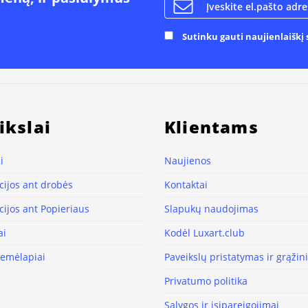
Sutinku gauti naujienlaiškį s
ikslai
Klientams
i
Naujienos
ijos ant drobės
Kontaktai
ijos ant Popieriaus
Slapukų naudojimas
ai
Kodėl Luxart.club
žemėlapiai
Paveikslų pristatymas ir grąži
Privatumo politika
Sąlygos ir įsipareigojimai