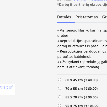
*Darbų iš partnerių ekspozicijų
Detalės
Pristatymas
Gr
« Visi senųjų klasikų kūriniai
drobės.
« Reprodukcijos spausdinamos 
darbų nuotraukas iš pasaulio 
« Reprodukcijos parduodamos 
paruoštos kabinimui.
« Užsakydami reprodukciją galit
namus atitinkantį formatą.
60 x 45 cm (
€
40.00
)
70 x 55 cm (
€
60.00
)
85 x 70 cm (
€
90.00
)
95 x 75 cm (
€
105.00
)