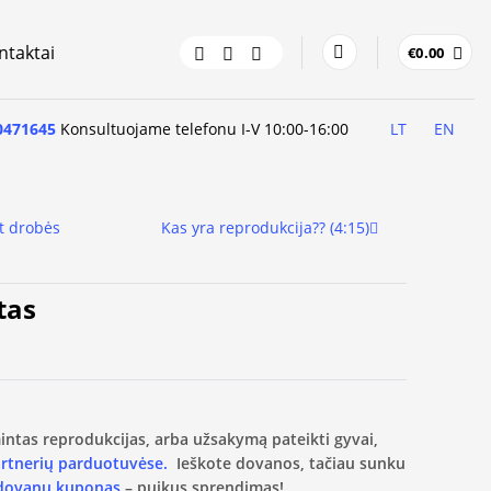
ntaktai
€
0.00
0471645
Konsultuojame telefonu I-V 10:00-16:00
LT
EN
t drobės
Kas yra reprodukcija?? (4:15)
tas
amintas reprodukcijas, arba užsakymą pateikti gyvai,
artnerių parduotuvėse.
Ieškote dovanos, tačiau sunku
 dovanų kuponas
– puikus sprendimas!