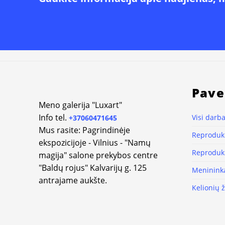
Pave
Meno galerija "Luxart"
Info tel.
Visi darba
+37060471645
Mus rasite: Pagrindinėje
Reprodukc
ekspozicijoje - Vilnius - "Namų
Reprodukc
magija" salone prekybos centre
"Baldų rojus" Kalvarijų g. 125
Meninink
antrajame aukšte.
Kelionių 