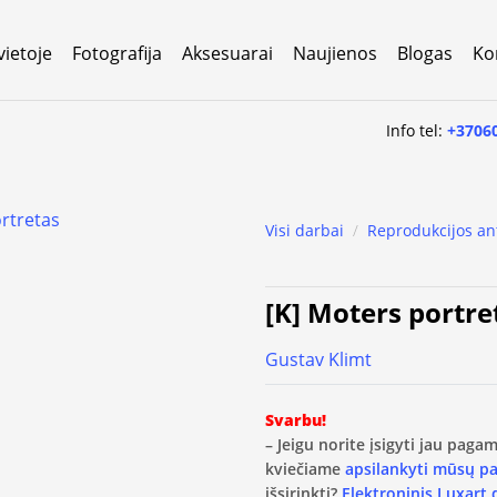
vietoje
Fotografija
Aksesuarai
Naujienos
Blogas
Ko
Info tel:
+3706
Visi darbai
/
Reprodukcijos an
[K] Moters portre
Gustav Klimt
Svarbu!
– Jeigu norite įsigyti jau pag
kviečiame
apsilankyti mūsų p
išsirinkti?
Elektroninis Luxart