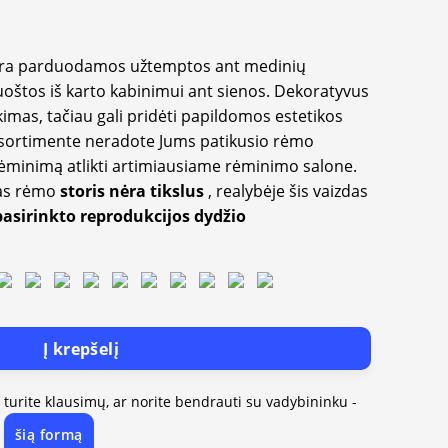
yra parduodamos užtemptos ant medinių
oštos iš karto kabinimui ant sienos. Dekoratyvus
imas, tačiau gali pridėti papildomos estetikos
sortimente neradote Jums patikusio rėmo
inimą atlikti artimiausiame rėminimo salone.
as rėmo
storis nėra tikslus
, realybėje šis vaizdas
pasirinkto reprodukcijos dydžio
Į krepšelį
, turite klausimų, ar norite bendrauti su vadybininku -
šią formą
e