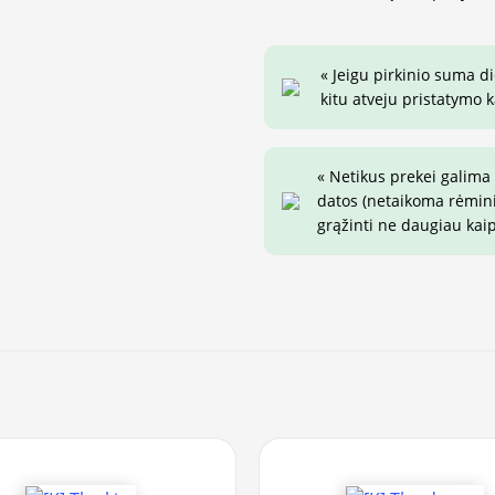
« Jeigu pirkinio suma d
kitu atveju pristatymo k
« Netikus prekei galima
datos (netaikoma rėminim
grąžinti ne daugiau kai