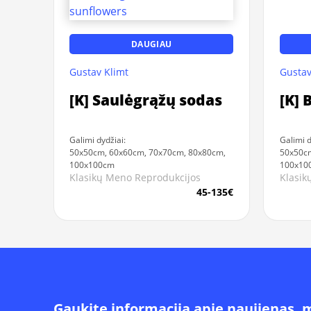
DAUGIAU
Gustav Klimt
Gustav
[K] Saulėgrąžų sodas
[K] 
Galimi dydžiai:
Galimi d
50x50cm, 60x60cm, 70x70cm, 80x80cm,
50x50cm
100x100cm
100x10
Klasikų Meno Reprodukcijos
Klasik
45-135€
Gaukite informacija apie naujienas, 