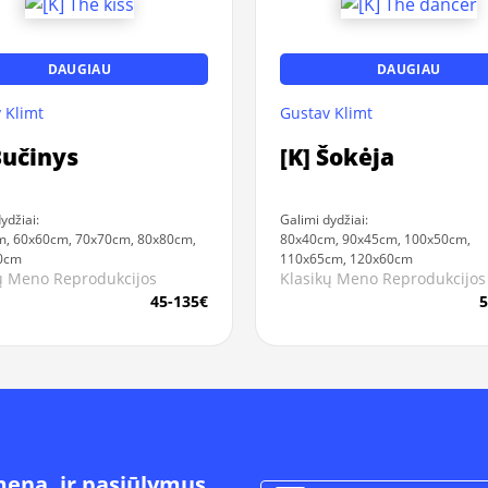
DAUGIAU
DAUGIAU
 Klimt
Gustav Klimt
Bučinys
[K] Šokėja
ydžiai:
Galimi dydžiai:
, 60x60cm, 70x70cm, 80x80cm,
80x40cm, 90x45cm, 100x50cm,
0cm
110x65cm, 120x60cm
ų Meno Reprodukcijos
Klasikų Meno Reprodukcijos
45-135€
5
meną, ir pasiūlymus