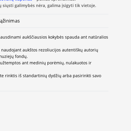
 siųsti galimybės nėra, galima įsigyti tik vietoje.
ąžinimas
 spausdinami aukščiausios kokybės spauda ant natūralios
naudojant aukštos rezoliucijos autentiškų autorių
muziejų fondų.
užtemptos ant medinių porėmių, nulakuotos ir
e rinktis iš standartinių dydžių arba pasirinkti savo