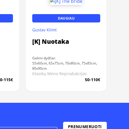
DAUGIAU
Gustav Klimt
[K] Nuotaka
Galimi dydžiai:
55x60cm, 65x75cm, 70x80cm, 75x85cm,
80x90cm
Klasikų Meno Reprodukcijos
0-115€
50-110€