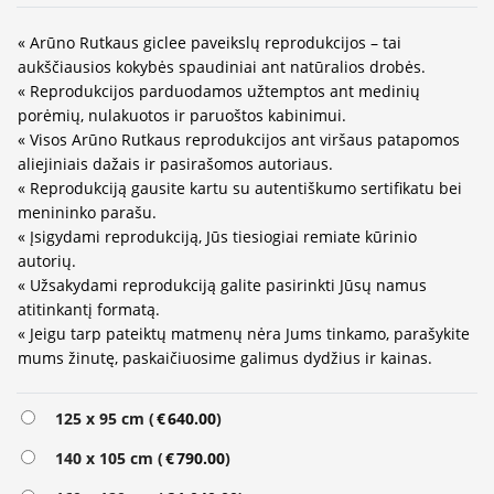
« Arūno Rutkaus giclee paveikslų reprodukcijos – tai
aukščiausios kokybės spaudiniai ant natūralios drobės.
« Reprodukcijos parduodamos užtemptos ant medinių
porėmių, nulakuotos ir paruoštos kabinimui.
« Visos Arūno Rutkaus reprodukcijos ant viršaus patapomos
aliejiniais dažais ir pasirašomos autoriaus.
« Reprodukciją gausite kartu su autentiškumo sertifikatu bei
menininko parašu.
« Įsigydami reprodukciją, Jūs tiesiogiai remiate kūrinio
autorių.
« Užsakydami reprodukciją galite pasirinkti Jūsų namus
atitinkantį formatą.
« Jeigu tarp pateiktų matmenų nėra Jums tinkamo, parašykite
mums žinutę, paskaičiuosime galimus dydžius ir kainas.
Alternative:
125 x 95 cm (
€
640.00
)
140 x 105 cm (
€
790.00
)