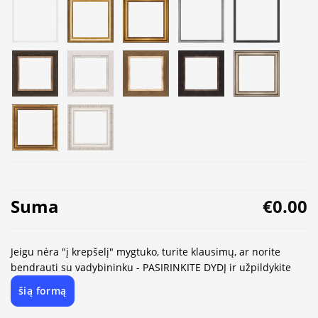
Suma
€0.00
Jeigu nėra "į krepšelį" mygtuko, turite klausimų, ar norite
bendrauti su vadybininku - PASIRINKITE DYDĮ ir užpildykite
šią formą