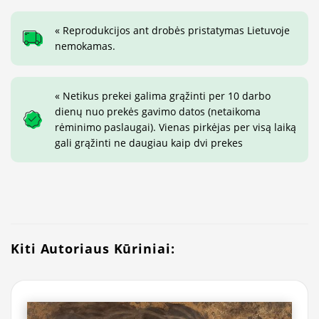
« Reprodukcijos ant drobės pristatymas Lietuvoje
nemokamas.
« Netikus prekei galima grąžinti per 10 darbo
dienų nuo prekės gavimo datos (netaikoma
rėminimo paslaugai). Vienas pirkėjas per visą laiką
gali grąžinti ne daugiau kaip dvi prekes
Kiti Autoriaus Kūriniai: