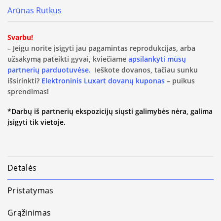
Arūnas Rutkus
Svarbu!
– Jeigu norite įsigyti jau pagamintas reprodukcijas, arba
užsakymą pateikti gyvai, kviečiame
apsilankyti mūsų
partnerių parduotuvėse.
Ieškote dovanos, tačiau sunku
išsirinkti?
Elektroninis Luxart dovanų kuponas
– puikus
sprendimas!
*Darbų iš partnerių ekspozicijų siųsti galimybės nėra, galima
įsigyti tik vietoje.
Detalės
Pristatymas
Grąžinimas