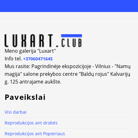
Alternative:
Meno galerija "Luxart"
Info tel.
+37060471645
Mus rasite: Pagrindinėje ekspozicijoje - Vilnius - "Namų
magija" salone prekybos centre "Baldų rojus" Kalvarijų
g. 125 antrajame aukšte.
Paveikslai
Visi darbai
Reprodukcijos ant drobės
Reprodukcijos ant Popieriaus