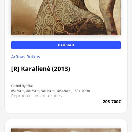
DAUGIAU
Arūnas Rutkus
[R] Karalienė (2013)
Galimi dydžiai:
65x50cm, 80x60cm, 90x70cm, 105x80cm, 130x100cm
Reprodukcijos ant drobės
205-700€