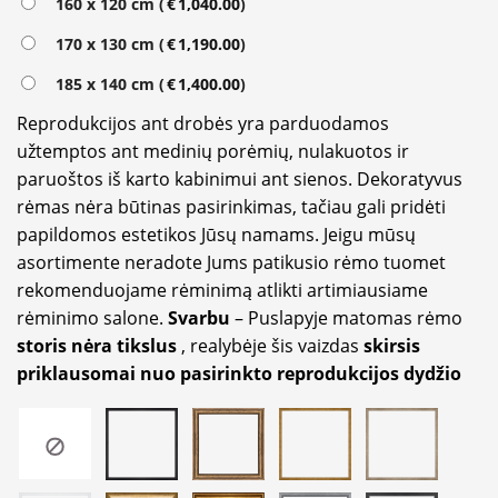
160 x 120 cm (
€
1,040.00
)
170 x 130 cm (
€
1,190.00
)
185 x 140 cm (
€
1,400.00
)
Reprodukcijos ant drobės yra parduodamos
užtemptos ant medinių porėmių, nulakuotos ir
paruoštos iš karto kabinimui ant sienos. Dekoratyvus
rėmas nėra būtinas pasirinkimas, tačiau gali pridėti
papildomos estetikos Jūsų namams. Jeigu mūsų
asortimente neradote Jums patikusio rėmo tuomet
rekomenduojame rėminimą atlikti artimiausiame
rėminimo salone.
Svarbu
– Puslapyje matomas rėmo
storis nėra tikslus
, realybėje šis vaizdas
skirsis
priklausomai nuo pasirinkto reprodukcijos dydžio