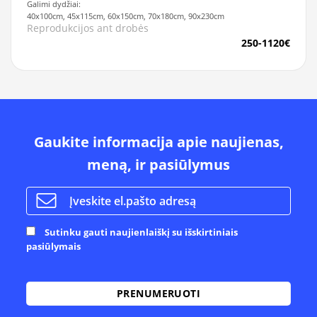
Galimi dydžiai:
40x100cm, 45x115cm, 60x150cm, 70x180cm, 90x230cm
Reprodukcijos ant drobės
250-1120€
Gaukite informacija apie naujienas,
meną, ir pasiūlymus
Sutinku gauti naujienlaiškį su išskirtiniais
pasiūlymais