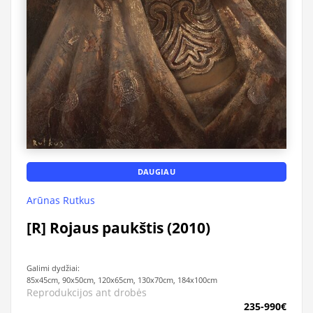
DAUGIAU
Arūnas Rutkus
[R] Rojaus paukštis (2010)
Galimi dydžiai:
85x45cm, 90x50cm, 120x65cm, 130x70cm, 184x100cm
Reprodukcijos ant drobės
235-990€