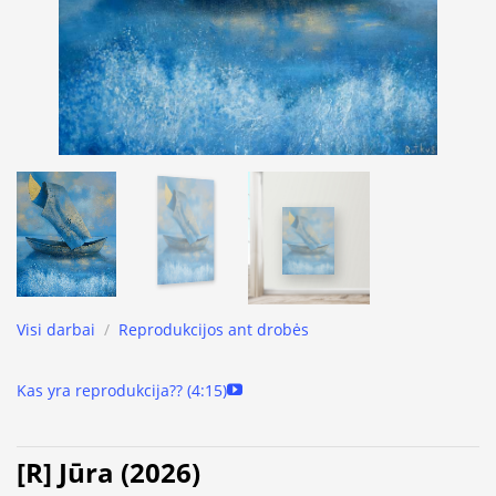
Visi darbai
/
Reprodukcijos ant drobės
Kas yra reprodukcija?? (4:15)
[R] Jūra (2026)