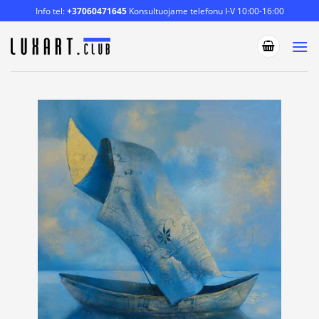
Skip
Info tel:
+37060471645
Konsultuojame telefonu I-V 10:00-16:00
to
content