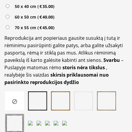
Alternative:
50 x 40 cm (
€
35.00
)
60 x 50 cm (
€
40.00
)
70 x 55 cm (
€
45.00
)
Reprodukcija ant popieriaus gausite susuktą į tutą ir
rėminimu pasirūpinti galite patys, arba galite užsakyti
pasportą, rėmą ir stiklą pas mus. Atlikus rėminimą
paveikslą iš karto galėsite kabinti ant sienos.
Svarbu
–
Puslapyje matomas rėmo
storis nėra tikslus
,
realybėje šis vaizdas
skirsis priklausomai nuo
pasirinkto reprodukcijos dydžio