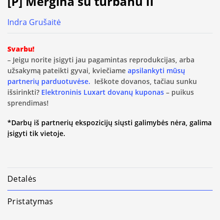
[P] Mergina su turbanu II
Indra Grušaitė
Svarbu!
– Jeigu norite įsigyti jau pagamintas reprodukcijas, arba
užsakymą pateikti gyvai, kviečiame
apsilankyti mūsų
partnerių parduotuvėse.
Ieškote dovanos, tačiau sunku
išsirinkti?
Elektroninis Luxart dovanų kuponas
– puikus
sprendimas!
*Darbų iš partnerių ekspozicijų siųsti galimybės nėra, galima
įsigyti tik vietoje.
Detalės
Pristatymas