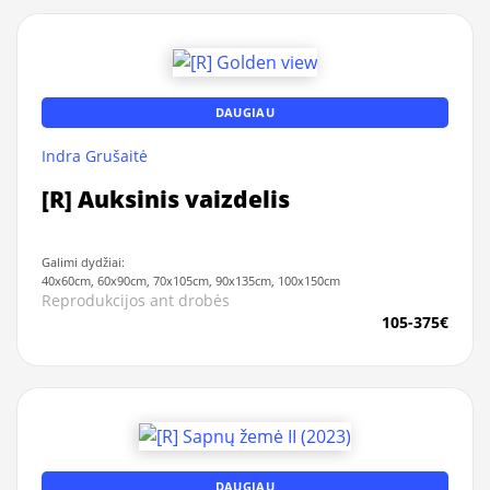
DAUGIAU
Indra Grušaitė
[R] Auksinis vaizdelis
Galimi dydžiai:
40x60cm, 60x90cm, 70x105cm, 90x135cm, 100x150cm
Reprodukcijos ant drobės
105-375€
DAUGIAU