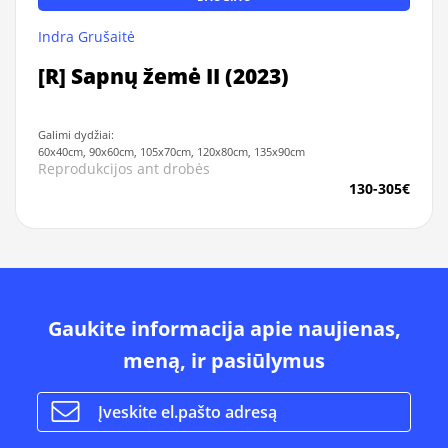
Indra Grušaitė
[R] Sapnų žemė II (2023)
Galimi dydžiai:
60x40cm, 90x60cm, 105x70cm, 120x80cm, 135x90cm
Reprodukcijos ant drobės
130-305€
Gaukite informacija apie naujienas,
meną, ir pasiūlymus