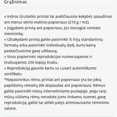
Grąžinimas
« Indros Grušaitės printai tai aukščiausios kokybės spaudiniai
ant menui skirto matinio popieriaus (210 g / m2).
« Įsigydami printą ant popieriaus, Jūs tiesiogiai remiate
menininką.
« Užsakydami printą galite pasirinkti iš trijų standartinių
formatų arba pasirinkti individualų dydį, kurio kainą
paskaičiuosime gavę užklausą.
« Visos popierinės reprodukcijos numeruojamos ir
tiražuojamos 250 kopijų tiražu.
« Reprodukciją gausite kartu su Luxart autentiškumo
sertifikatu
*Nepasirinkus rėmo, printai ant popieriaus yra be jokių
papildomų rėmelių (tik atspaudas ant popieriaus). Rėmus
galite pasirinkti mūsų internetiniame puslapyje. Jeigu tarp
mūsų siūlomų rėmų neradote Jums tinkamo, tuomet, gavę
reprodukciją, galite tai atlikti patys artimiausiame rėminimo
salone.