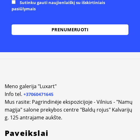
Sutinku gauti naujienlaiškį su išskirtiniais
pasiūlymais
Alternative:
Meno galerija "Luxart"
Info tel.
+37060471645
Mus rasite: Pagrindinėje ekspozicijoje - Vilnius - "Namų
magija" salone prekybos centre "Baldų rojus" Kalvarijų
g. 125 antrajame aukšte.
Paveikslai