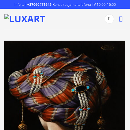
Skip
Info tel:
+37060471645
Konsultuojame telefonu I-V 10:00-16:00
to
content