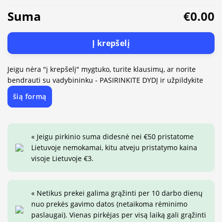
Suma
€0.00
Į krepšelį
Jeigu nėra "į krepšelį" mygtuko, turite klausimų, ar norite
bendrauti su vadybininku - PASIRINKITE DYDĮ ir užpildykite
šią formą
« Jeigu pirkinio suma didesnė nei €50 pristatome
Lietuvoje nemokamai, kitu atveju pristatymo kaina
visoje Lietuvoje €3.
« Netikus prekei galima grąžinti per 10 darbo dienų
nuo prekės gavimo datos (netaikoma rėminimo
paslaugai). Vienas pirkėjas per visą laiką gali grąžinti