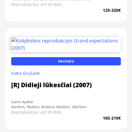
Reprodukcijos ant drobės
125-320€
DAUGIAU
Indra Grušaitė
[R] Didieji lūkesčiai (2007)
Galimi dydžiai:
60x43cm, 70x50cm, 85x60cm, 90x65cm, 100x70cm
Reprodukcijos ant drobės
105-210€