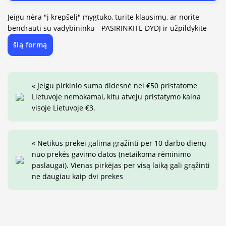
Jeigu nėra "į krepšelį" mygtuko, turite klausimų, ar norite
bendrauti su vadybininku - PASIRINKITE DYDĮ ir užpildykite
šią formą
« Jeigu pirkinio suma didesnė nei €50 pristatome
Lietuvoje nemokamai, kitu atveju pristatymo kaina
visoje Lietuvoje €3.
« Netikus prekei galima grąžinti per 10 darbo dienų
nuo prekės gavimo datos (netaikoma rėminimo
paslaugai). Vienas pirkėjas per visą laiką gali grąžinti
ne daugiau kaip dvi prekes