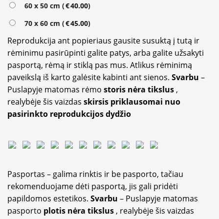
60 x 50 cm (
€
40.00
)
70 x 60 cm (
€
45.00
)
Reprodukcija ant popieriaus gausite susuktą į tutą ir
rėminimu pasirūpinti galite patys, arba galite užsakyti
pasportą, rėmą ir stiklą pas mus. Atlikus rėminimą
paveikslą iš karto galėsite kabinti ant sienos.
Svarbu
–
Puslapyje matomas rėmo
storis nėra tikslus
,
realybėje šis vaizdas
skirsis priklausomai nuo
pasirinkto reprodukcijos dydžio
Pasportas – galima rinktis ir be pasporto, tačiau
rekomenduojame dėti pasportą, jis gali pridėti
papildomos estetikos.
Svarbu
– Puslapyje matomas
pasporto
plotis nėra tikslus
, realybėje šis vaizdas