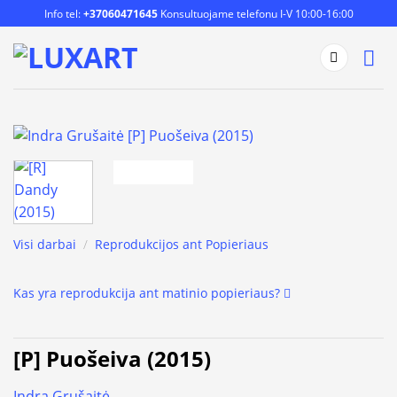
Skip
Info tel:
+37060471645
Konsultuojame telefonu I-V 10:00-16:00
to
content
Visi darbai
/
Reprodukcijos ant Popieriaus
Kas yra reprodukcija ant matinio popieriaus?
[P] Puošeiva (2015)
Indra Grušaitė