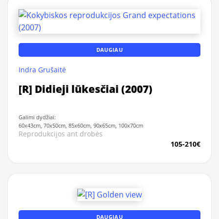
DAUGIAU
Indra Grušaitė
[R] Didieji lūkesčiai (2007)
Galimi dydžiai:
60x43cm, 70x50cm, 85x60cm, 90x65cm, 100x70cm
Reprodukcijos ant drobės
105-210€
DAUGIAU