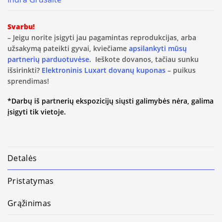
Svarbu!
– Jeigu norite įsigyti jau pagamintas reprodukcijas, arba
užsakymą pateikti gyvai, kviečiame
apsilankyti mūsų
partnerių parduotuvėse.
Ieškote dovanos, tačiau sunku
išsirinkti?
Elektroninis Luxart dovanų kuponas
– puikus
sprendimas!
*Darbų iš partnerių ekspozicijų siųsti galimybės nėra, galima
įsigyti tik vietoje.
Detalės
Pristatymas
Grąžinimas