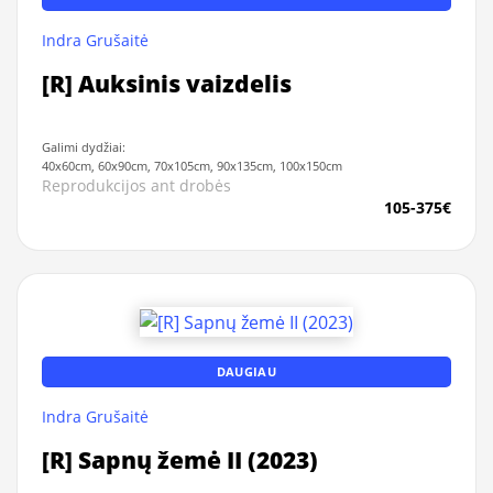
Indra Grušaitė
[R] Auksinis vaizdelis
Galimi dydžiai:
40x60cm, 60x90cm, 70x105cm, 90x135cm, 100x150cm
Reprodukcijos ant drobės
105-375€
DAUGIAU
Indra Grušaitė
[R] Sapnų žemė II (2023)