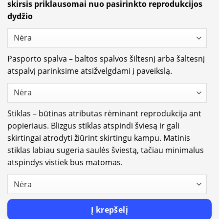
skirsis priklausomai nuo pasirinkto reprodukcijos
dydžio
Pasporto spalva – baltos spalvos šiltesnį arba šaltesnį
atspalvį parinksime atsižvelgdami į paveikslą.
Stiklas – būtinas atributas rėminant reprodukcija ant
popieriaus. Blizgus stiklas atspindi šviesą ir gali
skirtingai atrodyti žiūrint skirtingu kampu. Matinis
stiklas labiau sugeria saulės šviestą, tačiau minimalus
atspindys vistiek bus matomas.
Į krepšelį