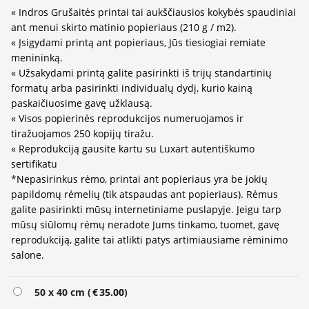
« Indros Grušaitės printai tai aukščiausios kokybės spaudiniai
ant menui skirto matinio popieriaus (210 g / m2).
« Įsigydami printą ant popieriaus, Jūs tiesiogiai remiate
menininką.
« Užsakydami printą galite pasirinkti iš trijų standartinių
formatų arba pasirinkti individualų dydį, kurio kainą
paskaičiuosime gavę užklausą.
« Visos popierinės reprodukcijos numeruojamos ir
tiražuojamos 250 kopijų tiražu.
« Reprodukciją gausite kartu su Luxart autentiškumo
sertifikatu
*Nepasirinkus rėmo, printai ant popieriaus yra be jokių
papildomų rėmelių (tik atspaudas ant popieriaus). Rėmus
galite pasirinkti mūsų internetiniame puslapyje. Jeigu tarp
mūsų siūlomų rėmų neradote Jums tinkamo, tuomet, gavę
reprodukciją, galite tai atlikti patys artimiausiame rėminimo
salone.
50 x 40 cm (
€
35.00
)