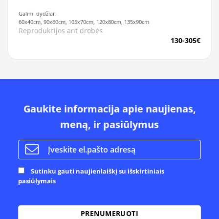
Galimi dydžiai:
60x40cm, 90x60cm, 105x70cm, 120x80cm, 135x90cm
Reprodukcijos ant drobės
130-305€
Gaukite informacija apie naujienas,
meną, ir pasiūlymus
Sutinku gauti naujienlaiškį su išskirtiniais
pasiūlymais