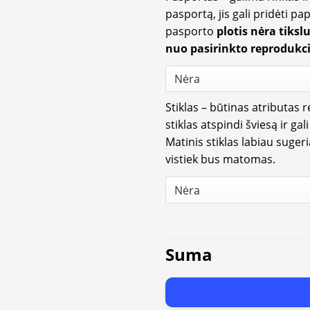
pasportą, jis gali pridėti p
pasporto
plotis nėra tiksl
nuo pasirinkto reprodukci
Stiklas – būtinas atributas 
stiklas atspindi šviesą ir gal
Matinis stiklas labiau suger
vistiek bus matomas.
Suma