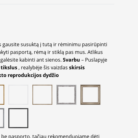
 gausite susuktą į tutą ir rėminimu pasirūpinti
akyti pasportą, rėmą ir stiklą pas mus. Atlikus
galėsite kabinti ant sienos.
Svarbu
– Puslapyje
 tikslus
, realybėje šis vaizdas
skirsis
to reprodukcijos dydžio
ir be pasporto, tačiau rekomenduojame dėti