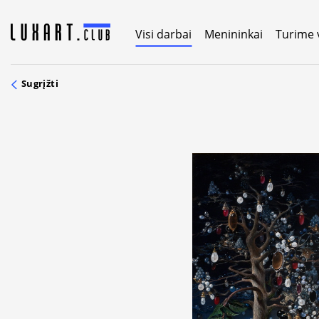
Skip
to
Visi darbai
Menininkai
Turime 
content
Sugrįžti