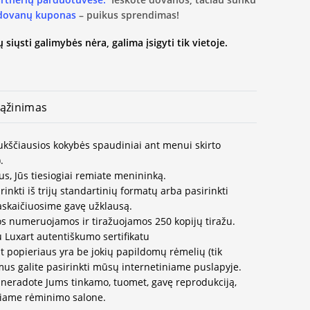
 dovanų kuponas
– puikus sprendimas!
 siųsti galimybės nėra, galima įsigyti tik vietoje.
ąžinimas
aukščiausios kokybės spaudiniai ant menui skirto
.
us, Jūs tiesiogiai remiate menininką.
inkti iš trijų standartinių formatų arba pasirinkti
paskaičiuosime gavę užklausą.
os numeruojamos ir tiražuojamos 250 kopijų tiražu.
u Luxart autentiškumo sertifikatu
t popieriaus yra be jokių papildomų rėmelių (tik
us galite pasirinkti mūsų internetiniame puslapyje.
neradote Jums tinkamo, tuomet, gavę reprodukciją,
ausiame rėminimo salone.