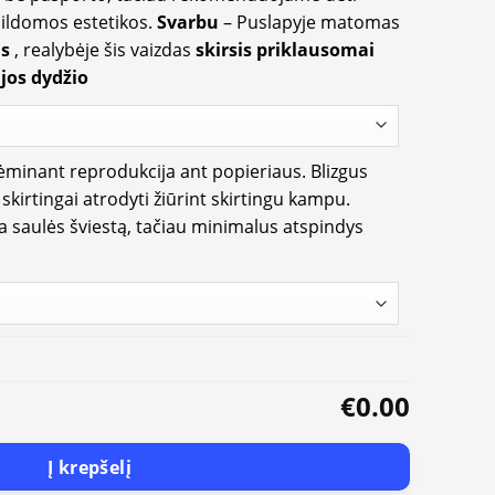
apildomos estetikos.
Svarbu
– Puslapyje matomas
us
, realybėje šis vaizdas
skirsis priklausomai
jos dydžio
rėminant reprodukcija ant popieriaus. Blizgus
i skirtingai atrodyti žiūrint skirtingu kampu.
ia saulės šviestą, tačiau minimalus atspindys
€0.00
Į krepšelį