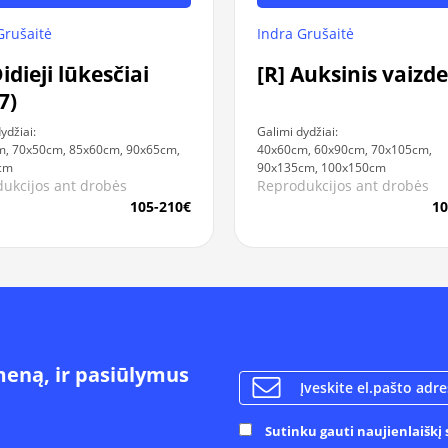
Grušaitė
Indra Grušaitė
Didieji lūkesčiai
[R] Auksinis vaizde
7)
ydžiai:
Galimi dydžiai:
, 70x50cm, 85x60cm, 90x65cm,
40x60cm, 60x90cm, 70x105cm,
cm
90x135cm, 100x150cm
ukcijos ant drobės
Reprodukcijos ant drobės
105-210€
10
meną, ir pasiūlymus
Sutinku gauti naujienlaiškį s