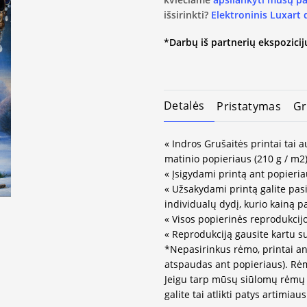
išsirinkti?
Elektroninis Luxart
*Darbų iš partnerių ekspozicijų
Detalės
Pristatymas
Gr
« Indros Grušaitės printai tai 
matinio popieriaus (210 g / m2)
« Įsigydami printą ant popieria
« Užsakydami printą galite pasir
individualų dydį, kurio kainą 
« Visos popierinės reprodukcij
« Reprodukciją gausite kartu s
*Nepasirinkus rėmo, printai an
atspaudas ant popieriaus). Rėm
Jeigu tarp mūsų siūlomų rėmų 
galite tai atlikti patys artimi