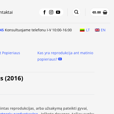
ntaktai
€
0.00
45
Konsultuojame telefonu I-V 10:00-16:00
LT
EN
t Popieriaus
Kas yra reprodukcija ant matinio
popieriaus?
s (2016)
amintas reprodukcijas, arba užsakymą pateikti gyvai,
artnerių parduotuvėse.
Ieškote dovanos, tačiau sunku