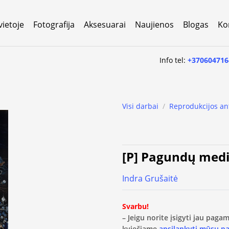
vietoje
Fotografija
Aksesuarai
Naujienos
Blogas
Ko
Info tel:
+370604716
Visi darbai
/
Reprodukcijos an
[P] Pagundų medi
Indra Grušaitė
Svarbu!
– Jeigu norite įsigyti jau pag
kviečiame
apsilankyti mūsų p