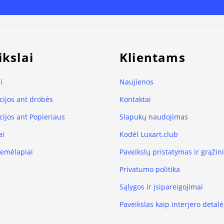
ikslai
Klientams
i
Naujienos
ijos ant drobės
Kontaktai
ijos ant Popieriaus
Slapukų naudojimas
ai
Kodėl Luxart.club
žemėlapiai
Paveikslų pristatymas ir grąži
Privatumo politika
Sąlygos ir įsipareigojimai
Paveikslas kaip interjero detalė