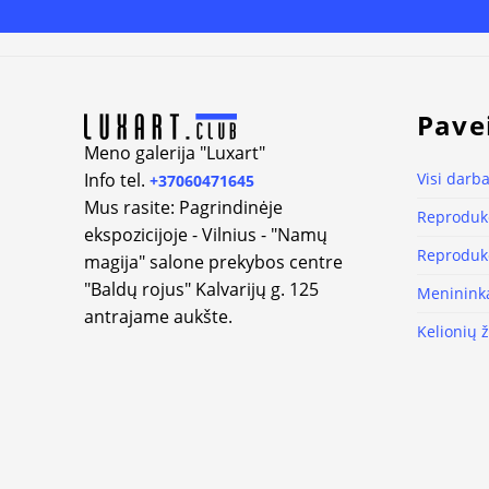
Alternative:
Pave
Meno galerija "Luxart"
Info tel.
Visi darba
+37060471645
Mus rasite: Pagrindinėje
Reprodukc
ekspozicijoje - Vilnius - "Namų
Reprodukc
magija" salone prekybos centre
"Baldų rojus" Kalvarijų g. 125
Meninink
antrajame aukšte.
Kelionių 