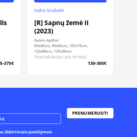
Indra Grušaitė
lis
[R] Sapnų žemė II
(2023)
Galimi dydžiai:
60x40cm, 90x60cm, 105x70cm,
120x80cm, 135x90cm
Reprodukcijos ant drobės
5-375€
130-305€
u išskirtiniais pasiūlymais