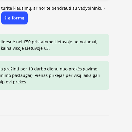
, turite klausimų, ar norite bendrauti su vadybininku -
šią formą
e
 didesnė nei €50 pristatome Lietuvoje nemokamai,
 kaina visoje Lietuvoje €3.
ma grąžinti per 10 darbo dienų nuo prekės gavimo
imo paslaugai). Vienas pirkėjas per visą laiką gali
aip dvi prekes