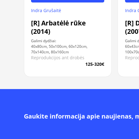
Indra 
Indra Grušaitė
[R] 
[R] Arbatėlė rūke
(200
(2014)
Galimi d
Galimi dydžiai:
60x43cm
40x80cm, 50x100cm, 60x120cm,
100x70
70x140cm, 80x160cm
Reprod
Reprodukcijos ant drobės
125-320€
Gaukite informacija apie naujienas, 