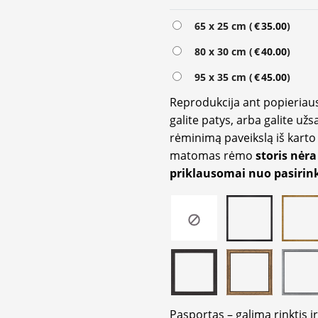
Alternative:
65 x 25 cm (
€
35.00
)
80 x 30 cm (
€
40.00
)
95 x 35 cm (
€
45.00
)
Reprodukcija ant popieriaus
galite patys, arba galite užs
rėminimą paveikslą iš karto 
matomas rėmo
storis nėra
priklausomai nuo pasirink
Pasportas – galima rinktis 