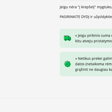
Jeigu nėra "į krepšelį" mygtuko
PASIRINKITE DYDĮ ir užpildykit
« Jeigu pirkinio suma
kitu atveju pristatymo
« Netikus prekei gali
datos (netaikoma rėmin
grąžinti ne daugiau k