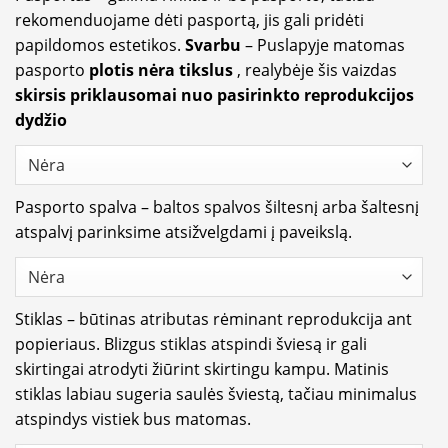
rekomenduojame dėti pasportą, jis gali pridėti
papildomos estetikos.
Svarbu
– Puslapyje matomas
pasporto
plotis nėra tikslus
, realybėje šis vaizdas
skirsis priklausomai nuo pasirinkto reprodukcijos
dydžio
Pasporto spalva – baltos spalvos šiltesnį arba šaltesnį
atspalvį parinksime atsižvelgdami į paveikslą.
Stiklas – būtinas atributas rėminant reprodukcija ant
popieriaus. Blizgus stiklas atspindi šviesą ir gali
skirtingai atrodyti žiūrint skirtingu kampu. Matinis
stiklas labiau sugeria saulės šviestą, tačiau minimalus
atspindys vistiek bus matomas.