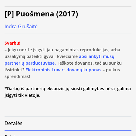
[P] Puošmena (2017)
Indra Grušaitė
Svarbu!
– Jeigu norite įsigyti jau pagamintas reprodukcijas, arba
užsakymą pateikti gyvai, kviečiame
apsilankyti mūsų
partnerių parduotuvėse.
Ieškote dovanos, tačiau sunku
išsirinkti?
Elektroninis Luxart dovanų kuponas
– puikus
sprendimas!
*Darbų iš partnerių ekspozicijų siųsti galimybės nėra, galima
įsigyti tik vietoje.
Detalės