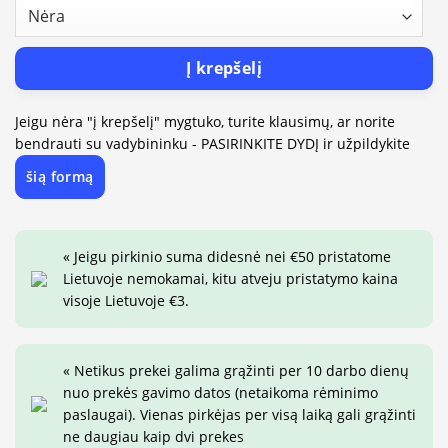
Į krepšelį
Jeigu nėra "į krepšelį" mygtuko, turite klausimų, ar norite
bendrauti su vadybininku - PASIRINKITE DYDĮ ir užpildykite
šią formą
« Jeigu pirkinio suma didesnė nei €50 pristatome
Lietuvoje nemokamai, kitu atveju pristatymo kaina
visoje Lietuvoje €3.
« Netikus prekei galima grąžinti per 10 darbo dienų
nuo prekės gavimo datos (netaikoma rėminimo
paslaugai). Vienas pirkėjas per visą laiką gali grąžinti
ne daugiau kaip dvi prekes