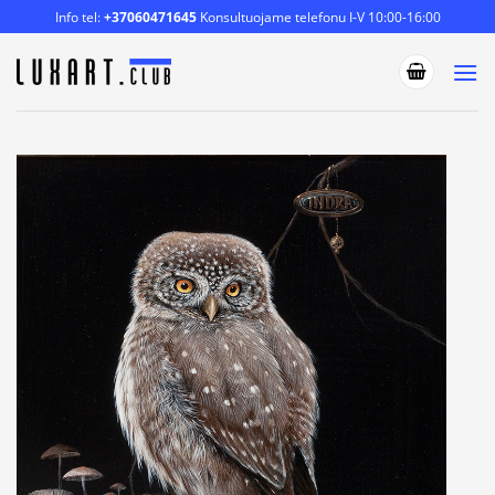
Skip
Info tel:
+37060471645
Konsultuojame telefonu I-V 10:00-16:00
to
content