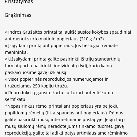
Pristatymas
Grąžinimas
« Indros Grušaitės printai tai aukščiausios kokybės spaudiniai
ant menui skirto matinio popieriaus (210 g / m2).
« Įsigydami printą ant popieriaus, Jūs tiesiogiai remiate
menininką.
« Užsakydami printą galite pasirinkti iš trijų standartinių
formatų arba pasirinkti individualų dydį, kurio kainą
paskaičiuosime gavę užklausą.
« Visos popierinės reprodukcijos numeruojamos ir
tiražuojamos 250 kopijų tiražu.
« Reprodukciją gausite kartu su Luxart autentiškumo
sertifikatu
*Nepasirinkus rėmo, printai ant popieriaus yra be jokių
papildomų rėmelių (tik atspaudas ant popieriaus). Rėmus
galite pasirinkti mūsų internetiniame puslapyje. Jeigu tarp
mūsų siūlomų rėmų neradote Jums tinkamo, tuomet, gavę
reprodukciją, galite tai atlikti patys artimiausiame rėminimo