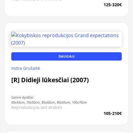
125-320€
DAUGIAU
Indra Grušaitė
[R] Didieji lūkesčiai (2007)
Galimi dydžiai:
60x43cm, 70x50cm, 85x60cm, 90x65cm, 100x70cm
Reprodukcijos ant drobės
105-210€