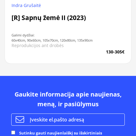
Indra Grušaitė
[R] Sapnų žemė II (2023)
Galimi dydžiai:
60x40cm, 90x60cm, 105x70cm, 120x80cm, 135x90cm
Reprodukcijos ant drobės
130-305€
Gaukite informacija apie naujienas,
meną, ir pasiūlymus
Sutinku gauti naujienlaiškį su išskirtiniais