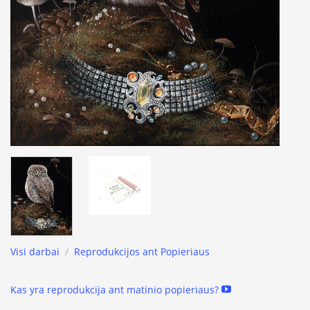
Visi darbai
/
Reprodukcijos ant Popieriaus
Kas yra reprodukcija ant matinio popieriaus?