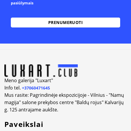
pasiūlymais
Alternative:
Meno galerija "Luxart"
Info tel.
+37060471645
Mus rasite: Pagrindinėje ekspozicijoje - Vilnius - "Namų
magija" salone prekybos centre "Baldų rojus" Kalvarijų
g. 125 antrajame aukšte.
Paveikslai