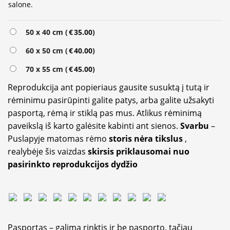
salone.
Alternative:
50 x 40 cm (
€
35.00
)
60 x 50 cm (
€
40.00
)
70 x 55 cm (
€
45.00
)
Reprodukcija ant popieriaus gausite susuktą į tutą ir
rėminimu pasirūpinti galite patys, arba galite užsakyti
pasportą, rėmą ir stiklą pas mus. Atlikus rėminimą
paveikslą iš karto galėsite kabinti ant sienos.
Svarbu
–
Puslapyje matomas rėmo
storis nėra tikslus
,
realybėje šis vaizdas
skirsis priklausomai nuo
pasirinkto reprodukcijos dydžio
Pasportas – galima rinktis ir be pasporto, tačiau