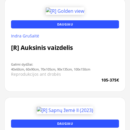
DAUGIAU
Indra Grušaitė
[R] Auksinis vaizdelis
Galimi dydžiai:
40x60cm, 60x90cm, 70x105cm, 90x135cm, 100x150cm
Reprodukcijos ant drobės
105-375€
DAUGIAU