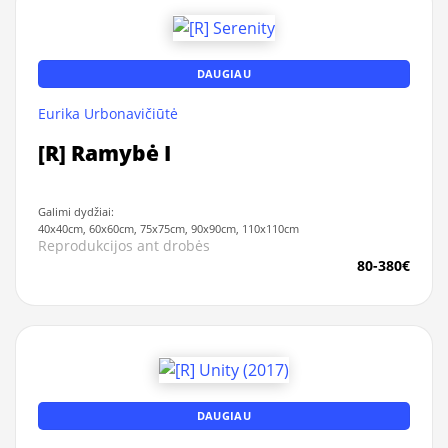
DAUGIAU
Eurika Urbonavičiūtė
[R] Ramybė I
Galimi dydžiai:
40x40cm, 60x60cm, 75x75cm, 90x90cm, 110x110cm
Reprodukcijos ant drobės
80-380€
DAUGIAU