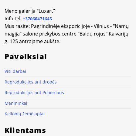
Meno galerija "Luxart"
Info tel.
+37060471645
Mus rasite: Pagrindinėje ekspozicijoje - Vilnius - "Namų
magija" salone prekybos centre "Baldų rojus" Kalvarijų
g. 125 antrajame aukšte.
Paveikslai
Visi darbai
Reprodukcijos ant drobės
Reprodukcijos ant Popieriaus
Menininkai
Kelionių žemėlapiai
Klientams