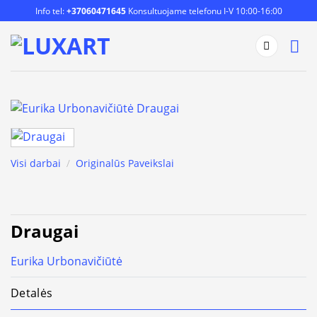
Skip
Info tel:
+37060471645
Konsultuojame telefonu I-V 10:00-16:00
to
content
Visi darbai
/
Originalūs Paveikslai
Draugai
Eurika Urbonavičiūtė
Detalės