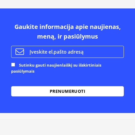
Gaukite informacija apie naujienas,
meną, ir pasiūlymus
Sutinku gauti naujienlaiškį su išskirtiniais
pasiūlymais
Alternative: