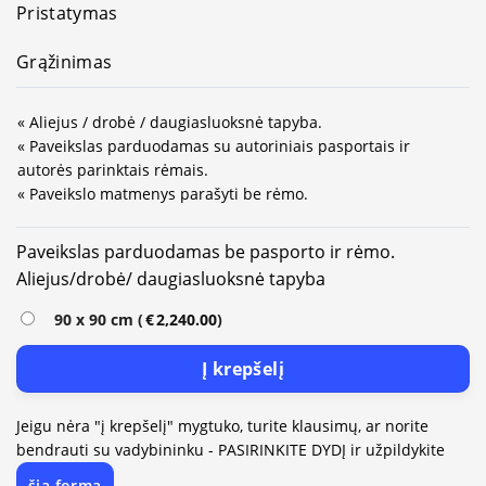
Pristatymas
Grąžinimas
« Aliejus / drobė / daugiasluoksnė tapyba.
« Paveikslas parduodamas su autoriniais pasportais ir
autorės parinktais rėmais.
« Paveikslo matmenys parašyti be rėmo.
Paveikslas parduodamas be pasporto ir rėmo.
Alternative:
Aliejus/drobė/ daugiasluoksnė tapyba
90 x 90 cm (
€
2,240.00
)
Į krepšelį
Jeigu nėra "į krepšelį" mygtuko, turite klausimų, ar norite
bendrauti su vadybininku - PASIRINKITE DYDĮ ir užpildykite
šią formą