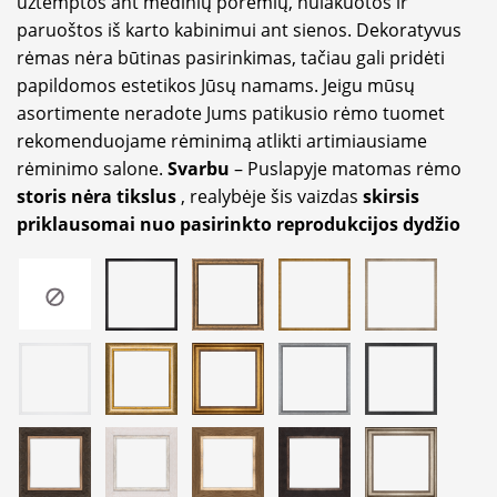
užtemptos ant medinių porėmių, nulakuotos ir
paruoštos iš karto kabinimui ant sienos. Dekoratyvus
rėmas nėra būtinas pasirinkimas, tačiau gali pridėti
papildomos estetikos Jūsų namams. Jeigu mūsų
asortimente neradote Jums patikusio rėmo tuomet
rekomenduojame rėminimą atlikti artimiausiame
rėminimo salone.
Svarbu
– Puslapyje matomas rėmo
storis nėra tikslus
, realybėje šis vaizdas
skirsis
priklausomai nuo pasirinkto reprodukcijos dydžio