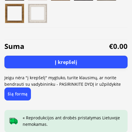
Suma
€0.00
Į krepšelį
Jeigu nėra "į krepšelį" mygtuko, turite klausimų, ar norite
bendrauti su vadybininku - PASIRINKITE DYDĮ ir užpildykite
šią formą
« Reprodukcijos ant drobės pristatymas Lietuvoje
nemokamas.