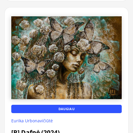
DAUGIAU
Eurika Urbonavičiūtė
[R] Dafnė (2024)