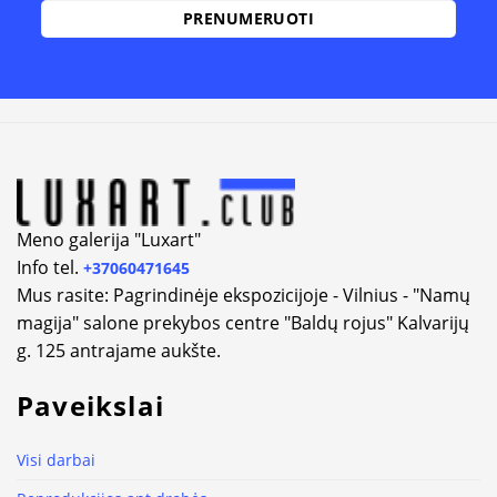
Alternative:
Meno galerija "Luxart"
Info tel.
+37060471645
Mus rasite: Pagrindinėje ekspozicijoje - Vilnius - "Namų
magija" salone prekybos centre "Baldų rojus" Kalvarijų
g. 125 antrajame aukšte.
Paveikslai
Visi darbai