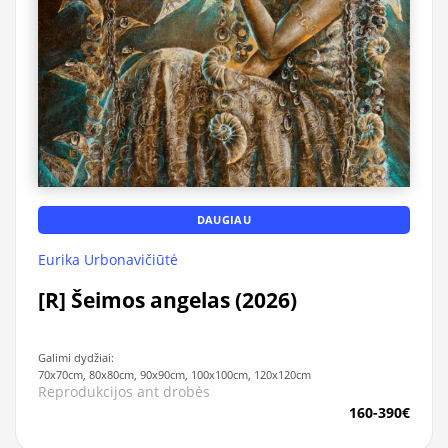
DAUGIAU
Eurika Urbonavičiūtė
[R] Šeimos angelas (2026)
Galimi dydžiai:
70x70cm, 80x80cm, 90x90cm, 100x100cm, 120x120cm
Reprodukcijos ant drobės
160-390€