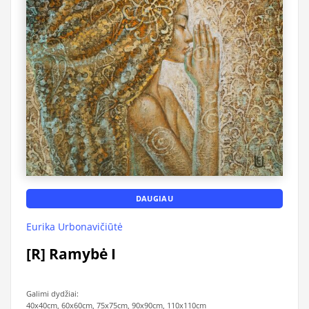
DAUGIAU
Eurika Urbonavičiūtė
[R] Ramybė I
Galimi dydžiai:
40x40cm, 60x60cm, 75x75cm, 90x90cm, 110x110cm