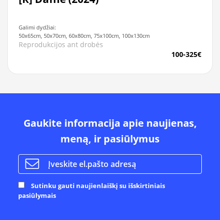
Galimi dydžiai:
50x65cm, 50x70cm, 60x80cm, 75x100cm, 100x130cm
Reprodukcijos ant drobės
100-325€
Gaukite informacija apie naujienas,
meną, ir pasiūlymus
Sutinku gauti naujienlaiškį su išskirtiniais
pasiūlymais