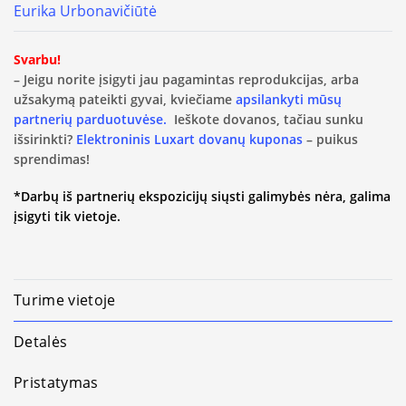
Eurika Urbonavičiūtė
Svarbu!
– Jeigu norite įsigyti jau pagamintas reprodukcijas, arba
užsakymą pateikti gyvai, kviečiame
apsilankyti mūsų
partnerių parduotuvėse.
Ieškote dovanos, tačiau sunku
išsirinkti?
Elektroninis Luxart dovanų kuponas
– puikus
sprendimas!
*Darbų iš partnerių ekspozicijų siųsti galimybės nėra, galima
įsigyti tik vietoje.
Turime vietoje
Detalės
Pristatymas